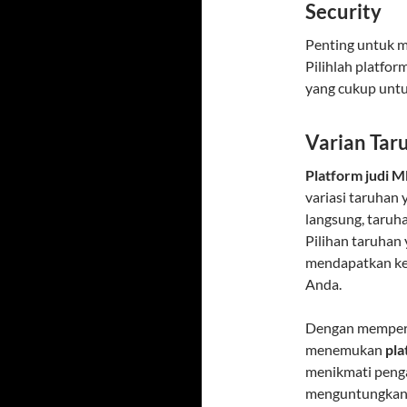
Security
Penting untuk 
Pilihlah platfor
yang cukup untu
Varian Tar
Platform judi M
variasi taruhan
langsung, taruh
Pilihan taruhan
mendapatkan ke
Anda.
Dengan memperha
menemukan
pla
menikmati peng
menguntungkan