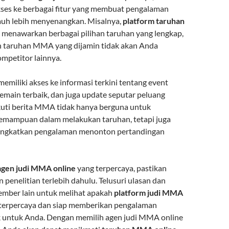
kses ke berbagai fitur yang membuat pengalaman
uh lebih menyenangkan. Misalnya,
platform taruhan
 menawarkan berbagai pilihan taruhan yang lengkap,
n taruhan MMA yang dijamin tidak akan Anda
ompetitor lainnya.
emiliki akses ke informasi terkini tentang event
main terbaik, dan juga update seputar peluang
uti berita MMA tidak hanya berguna untuk
emampuan dalam melakukan taruhan, tetapi juga
ngkatkan pengalaman menonton pertandingan
agen judi MMA online
yang terpercaya, pastikan
penelitian terlebih dahulu. Telusuri ulasan dan
ember lain untuk melihat apakah
platform judi MMA
terpercaya dan siap memberikan pengalaman
k untuk Anda. Dengan memilih agen judi MMA online