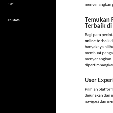
togel
menyenangkan 
Temukan P
situs toto
Terbaik di
Bagi para peci
online terbaik
d
banyaknya pilih
membuat pengal
menyenangkan. B
dipertimbangka
User Exper
Pilihlah platf
digunakan dan i
navigasi dan me