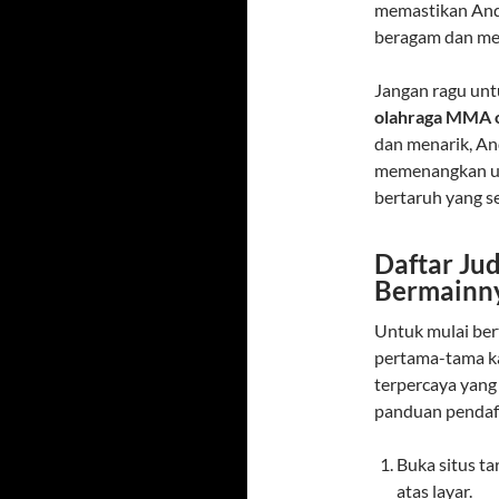
memastikan And
beragam dan me
Jangan ragu unt
olahraga MMA o
dan menarik, A
memenangkan ua
bertaruh yang se
Daftar Ju
Bermainn
Untuk mulai ber
pertama-tama ka
terpercaya yan
panduan pendaft
Buka situs t
atas layar.