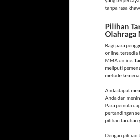
yang terpercaya
tanpa rasa khaw
Pilihan T
Olahraga
Bagi para peng
online, tersedia
MMA online.
Ta
meliputi pemena
metode kemenang
Anda dapat memi
Anda dan menin
Para pemula dap
pertandingan se
pilihan taruhan 
Dengan pilihan 