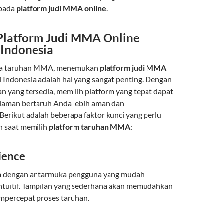
pada
platform judi MMA online
.
latform Judi MMA Online
 Indonesia
nta taruhan MMA, menemukan
platform judi MMA
i Indonesia adalah hal yang sangat penting. Dengan
an yang tersedia, memilih platform yang tepat dapat
aman bertaruh Anda lebih aman dan
erikut adalah beberapa faktor kunci yang perlu
n saat memilih
platform taruhan MMA
:
ience
orm dengan antarmuka pengguna yang mudah
ntuitif. Tampilan yang sederhana akan memudahkan
mpercepat proses taruhan.