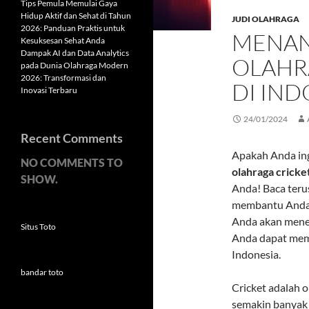
Tips Pemula Memulai Gaya
Hidup Aktif dan Sehat di Tahun
JUDI OLAHRAGA
2026: Panduan Praktis untuk
MENAN
Kesuksesan Sehat Anda
Dampak AI dan Data Analytics
OLAHR
pada Dunia Olahraga Modern
2026: Transformasi dan
DI IND
Inovasi Terbaru
24/01/2024
Recent Comments
Apakah Anda in
NO COMMENTS TO
olahraga cricke
SHOW.
Anda! Baca teru
membantu Anda m
Anda akan menem
Situs Toto
Anda dapat me
Indonesia.
bandar toto
Cricket adalah o
semakin banyak 