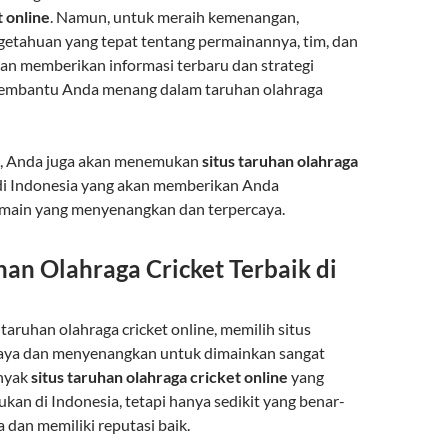
t online
. Namun, untuk meraih kemenangan,
etahuan yang tepat tentang permainannya, tim, dan
an memberikan informasi terbaru dan strategi
membantu Anda menang dalam taruhan olahraga
ni, Anda juga akan menemukan
situs taruhan olahraga
di Indonesia yang akan memberikan Anda
main yang menyenangkan dan terpercaya.
han Olahraga Cricket Terbaik di
aruhan olahraga cricket online, memilih situs
caya dan menyenangkan untuk dimainkan sangat
anyak
situs taruhan olahraga cricket online
yang
kan di Indonesia, tetapi hanya sedikit yang benar-
 dan memiliki reputasi baik.