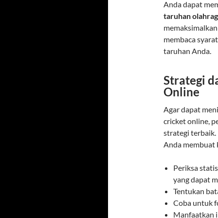
Anda dapat mem
taruhan olahrag
memaksimalkan 
membaca syarat
taruhan Anda.
Strategi d
Online
Agar dapat men
cricket online,
strategi terbaik
Anda membuat k
Periksa stat
yang dapat m
Tentukan bat
Coba untuk f
Manfaatkan i