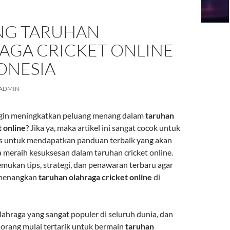
G TARUHAN
AGA CRICKET ONLINE
ONESIA
ADMIN
gin meningkatkan peluang menang dalam
taruhan
t online
? Jika ya, maka artikel ini sangat cocok untuk
s untuk mendapatkan panduan terbaik yang akan
eraih kesuksesan dalam taruhan cricket online.
ukan tips, strategi, dan penawaran terbaru agar
menangkan
taruhan olahraga cricket online
di
lahraga yang sangat populer di seluruh dunia, dan
orang mulai tertarik untuk bermain
taruhan