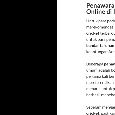
Penawaran
Online di 
Untuk para pecin
merekomendasik
cricket
terbaik 
untuk para pem
bandar taruhan 
keuntungan And
Beberapa
penaw
umum adalah bo
pertama kali be
mereferensikan 
menarik untuk p
berhasil meneba
Sebelum mengam
cricket
, pastik