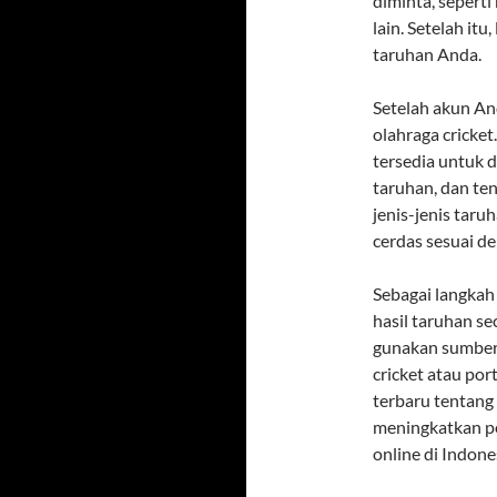
diminta, seperti
lain. Setelah it
taruhan Anda.
Setelah akun And
olahraga cricket
tersedia untuk d
taruhan, dan te
jenis-jenis tar
cerdas sesuai de
Sebagai langkah 
hasil taruhan sec
gunakan sumber 
cricket atau por
terbaru tentang
meningkatkan pe
online di Indone