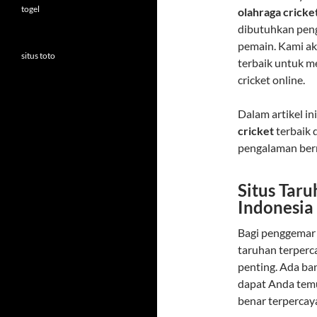
togel
olahraga cricke
dibutuhkan peng
pemain. Kami ak
situs toto
terbaik untuk 
cricket online.
Dalam artikel i
cricket
terbaik 
pengalaman ber
Situs Taru
Indonesia
Bagi penggemar t
taruhan terper
penting. Ada b
dapat Anda temu
benar terpercaya