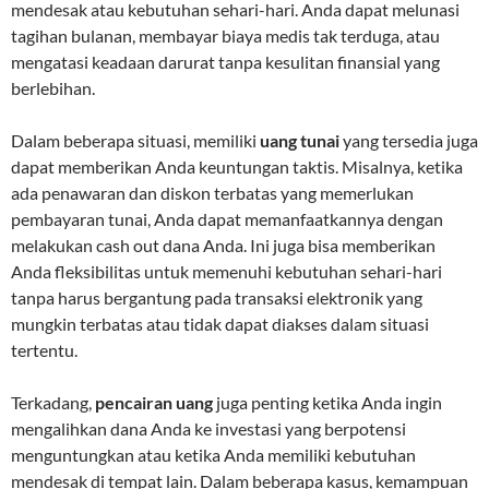
mendesak atau kebutuhan sehari-hari. Anda dapat melunasi
tagihan bulanan, membayar biaya medis tak terduga, atau
mengatasi keadaan darurat tanpa kesulitan finansial yang
berlebihan.
Dalam beberapa situasi, memiliki
uang tunai
yang tersedia juga
dapat memberikan Anda keuntungan taktis. Misalnya, ketika
ada penawaran dan diskon terbatas yang memerlukan
pembayaran tunai, Anda dapat memanfaatkannya dengan
melakukan cash out dana Anda. Ini juga bisa memberikan
Anda fleksibilitas untuk memenuhi kebutuhan sehari-hari
tanpa harus bergantung pada transaksi elektronik yang
mungkin terbatas atau tidak dapat diakses dalam situasi
tertentu.
Terkadang,
pencairan uang
juga penting ketika Anda ingin
mengalihkan dana Anda ke investasi yang berpotensi
menguntungkan atau ketika Anda memiliki kebutuhan
mendesak di tempat lain. Dalam beberapa kasus, kemampuan