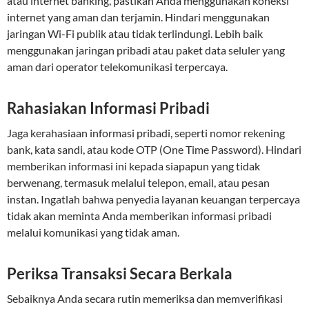
atau internet banking, pastikan Anda menggunakan koneksi
internet yang aman dan terjamin. Hindari menggunakan
jaringan Wi-Fi publik atau tidak terlindungi. Lebih baik
menggunakan jaringan pribadi atau paket data seluler yang
aman dari operator telekomunikasi terpercaya.
Rahasiakan Informasi Pribadi
Jaga kerahasiaan informasi pribadi, seperti nomor rekening
bank, kata sandi, atau kode OTP (One Time Password). Hindari
memberikan informasi ini kepada siapapun yang tidak
berwenang, termasuk melalui telepon, email, atau pesan
instan. Ingatlah bahwa penyedia layanan keuangan terpercaya
tidak akan meminta Anda memberikan informasi pribadi
melalui komunikasi yang tidak aman.
Periksa Transaksi Secara Berkala
Sebaiknya Anda secara rutin memeriksa dan memverifikasi