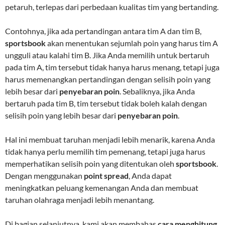
petaruh, terlepas dari perbedaan kualitas tim yang bertanding.
Contohnya, jika ada pertandingan antara tim A dan tim B,
sportsbook
akan menentukan sejumlah poin yang harus tim A
ungguli atau kalahi tim B. Jika Anda memilih untuk bertaruh
pada tim A, tim tersebut tidak hanya harus menang, tetapi juga
harus memenangkan pertandingan dengan selisih poin yang
lebih besar dari
penyebaran poin
. Sebaliknya, jika Anda
bertaruh pada tim B, tim tersebut tidak boleh kalah dengan
selisih poin yang lebih besar dari
penyebaran poin
.
Hal ini membuat taruhan menjadi lebih menarik, karena Anda
tidak hanya perlu memilih tim pemenang, tetapi juga harus
memperhatikan selisih poin yang ditentukan oleh
sportsbook
.
Dengan menggunakan
point spread
, Anda dapat
meningkatkan peluang kemenangan Anda dan membuat
taruhan olahraga menjadi lebih menantang.
Di bagian selanjutnya, kami akan membahas
cara menghitung