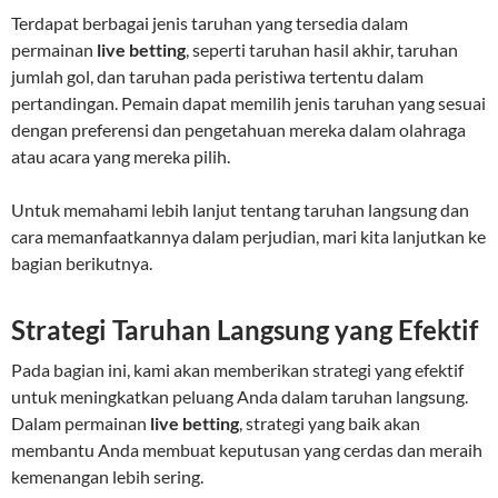
Terdapat berbagai jenis taruhan yang tersedia dalam
permainan
live betting
, seperti taruhan hasil akhir, taruhan
jumlah gol, dan taruhan pada peristiwa tertentu dalam
pertandingan. Pemain dapat memilih jenis taruhan yang sesuai
dengan preferensi dan pengetahuan mereka dalam olahraga
atau acara yang mereka pilih.
Untuk memahami lebih lanjut tentang taruhan langsung dan
cara memanfaatkannya dalam perjudian, mari kita lanjutkan ke
bagian berikutnya.
Strategi Taruhan Langsung yang Efektif
Pada bagian ini, kami akan memberikan strategi yang efektif
untuk meningkatkan peluang Anda dalam taruhan langsung.
Dalam permainan
live betting
, strategi yang baik akan
membantu Anda membuat keputusan yang cerdas dan meraih
kemenangan lebih sering.