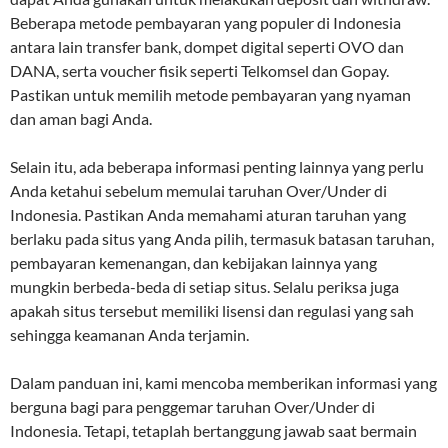
Beberapa metode pembayaran yang populer di Indonesia
antara lain transfer bank, dompet digital seperti OVO dan
DANA, serta voucher fisik seperti Telkomsel dan Gopay.
Pastikan untuk memilih metode pembayaran yang nyaman
dan aman bagi Anda.
Selain itu, ada beberapa informasi penting lainnya yang perlu
Anda ketahui sebelum memulai taruhan Over/Under di
Indonesia. Pastikan Anda memahami aturan taruhan yang
berlaku pada situs yang Anda pilih, termasuk batasan taruhan,
pembayaran kemenangan, dan kebijakan lainnya yang
mungkin berbeda-beda di setiap situs. Selalu periksa juga
apakah situs tersebut memiliki lisensi dan regulasi yang sah
sehingga keamanan Anda terjamin.
Dalam panduan ini, kami mencoba memberikan informasi yang
berguna bagi para penggemar taruhan Over/Under di
Indonesia. Tetapi, tetaplah bertanggung jawab saat bermain