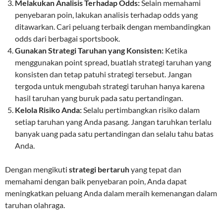
Melakukan Analisis Terhadap Odds:
Selain memahami
penyebaran poin, lakukan analisis terhadap odds yang
ditawarkan. Cari peluang terbaik dengan membandingkan
odds dari berbagai sportsbook.
Gunakan Strategi Taruhan yang Konsisten:
Ketika
menggunakan point spread, buatlah strategi taruhan yang
konsisten dan tetap patuhi strategi tersebut. Jangan
tergoda untuk mengubah strategi taruhan hanya karena
hasil taruhan yang buruk pada satu pertandingan.
Kelola Risiko Anda:
Selalu pertimbangkan risiko dalam
setiap taruhan yang Anda pasang. Jangan taruhkan terlalu
banyak uang pada satu pertandingan dan selalu tahu batas
Anda.
Dengan mengikuti
strategi bertaruh
yang tepat dan
memahami dengan baik penyebaran poin, Anda dapat
meningkatkan peluang Anda dalam meraih kemenangan dalam
taruhan olahraga.