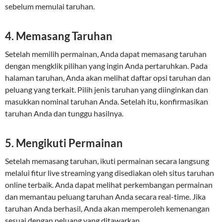
sebelum memulai taruhan.
4. Memasang Taruhan
Setelah memilih permainan, Anda dapat memasang taruhan
dengan mengklik pilihan yang ingin Anda pertaruhkan. Pada
halaman taruhan, Anda akan melihat daftar opsi taruhan dan
peluang yang terkait. Pilih jenis taruhan yang diinginkan dan
masukkan nominal taruhan Anda. Setelah itu, konfirmasikan
taruhan Anda dan tunggu hasilnya.
5. Mengikuti Permainan
Setelah memasang taruhan, ikuti permainan secara langsung
melalui fitur live streaming yang disediakan oleh situs taruhan
online terbaik. Anda dapat melihat perkembangan permainan
dan memantau peluang taruhan Anda secara real-time. Jika
taruhan Anda berhasil, Anda akan memperoleh kemenangan
sesuai dengan peluang yang ditawarkan.