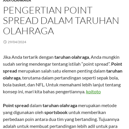
JUDI OLAHRAGA
PENGERTIAN POINT
SPREAD DALAM TARUHAN
OLAHRAGA
29/04/2024
Jika Anda tertarik dengan
taruhan olahraga
, Anda mungkin
sudah sering mendengar tentang istilah “point spread”.
Point
spread
merupakan salah satu elemen penting dalam
taruhan
olahraga
, terutama dalam pertandingan seperti sepak bola,
bola basket, dan NFL. Untuk memahami lebih lanjut tentang
konsep ini, mari kita bahas pengertiannya.
koitoto
Point spread
dalam
taruhan olahraga
merupakan metode
yang digunakan oleh
sportsbook
untuk memberikan
perbedaan poin antara dua tim yang bertanding. Tujuannya
adalah untuk membuat pertandingan lebih adil untuk para