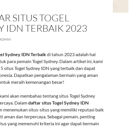
AR SITUS TOGEL
 IDN TERBAIK 2023
ADMIN
gel Sydney IDN Terbaik
di tahun 2023 adalah hal
uk para pemain Togel Sydney. Dalam artikel ini, kami
 situs Togel Sydney IDN yang terbaik dan dapat
donesia. Dapatkan pengalaman bermain yang aman
untuk meraih kemenangan besar!
, kami akan membahas tentang situs Togel Sydney
percaya. Dalam
daftar situs Togel Sydney IDN
kan menemukan situs-situs yang memiliki reputasi baik
kti aman dan terpercaya. Sebagai pemain, penting
itus yang memenuhi kriteria ini agar dapat bermain