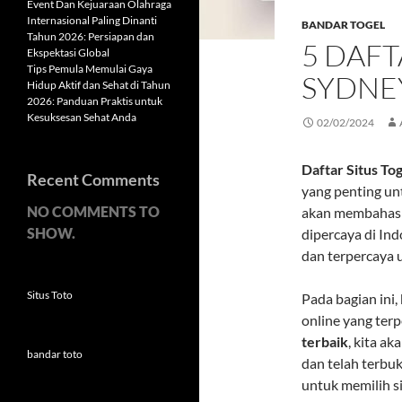
Event Dan Kejuaraan Olahraga
Internasional Paling Dinanti
BANDAR TOGEL
Tahun 2026: Persiapan dan
5 DAFT
Ekspektasi Global
Tips Pemula Memulai Gaya
SYDNEY
Hidup Aktif dan Sehat di Tahun
2026: Panduan Praktis untuk
Kesuksesan Sehat Anda
02/02/2024
Daftar Situs To
Recent Comments
yang penting unt
NO COMMENTS TO
akan membahas 5
SHOW.
dipercaya di In
dan terpercaya 
Situs Toto
Pada bagian ini
online yang ter
terbaik
, kita a
bandar toto
dan telah terbu
untuk memilih s