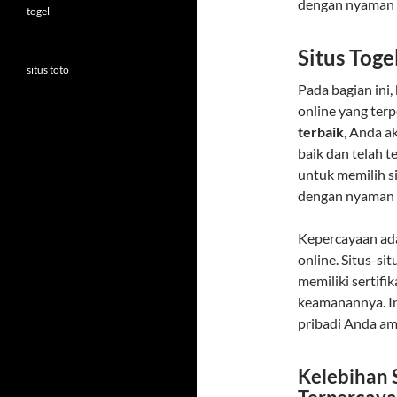
dengan nyaman 
togel
Situs Tog
situs toto
Pada bagian ini
online yang ter
terbaik
, Anda a
baik dan telah t
untuk memilih s
dengan nyaman 
Kepercayaan ada
online. Situs-sit
memiliki sertifi
keamanannya. I
pribadi Anda ama
Kelebihan 