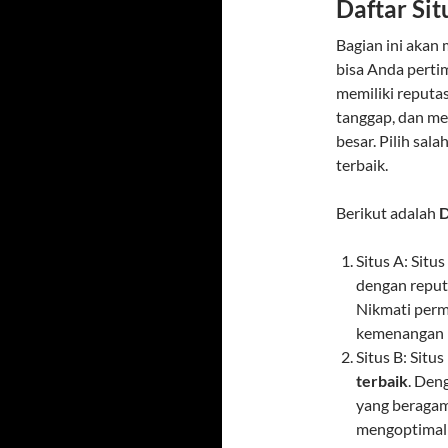
Daftar Sit
Bagian ini aka
bisa Anda perti
memiliki reputas
tanggap, dan m
besar. Pilih sal
terbaik.
Berikut adalah
D
Situs A: Situ
dengan reputa
Nikmati perm
kemenangan 
Situs B: Situ
terbaik
. Den
yang beragam
mengoptimal