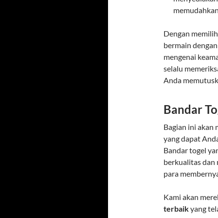
memudahkan 
Dengan memili
bermain dengan
mengenai keaman
selalu memeriks
Anda memutuskan
Bandar To
Bagian ini aka
yang dapat Anda
Bandar togel ya
berkualitas da
para membernya
Kami akan mer
terbaik
yang tel