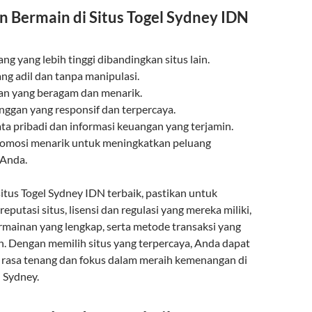
 Bermain di Situs Togel Sydney IDN
g yang lebih tinggi dibandingkan situs lain.
ng adil dan tanpa manipulasi.
han yang beragam dan menarik.
nggan yang responsif dan terpercaya.
a pribadi dan informasi keuangan yang terjamin.
omosi menarik untuk meningkatkan peluang
Anda.
itus Togel Sydney IDN terbaik, pastikan untuk
putasi situs, lisensi dan regulasi yang mereka miliki,
rmainan yang lengkap, serta metode transaksi yang
 Dengan memilih situs yang terpercaya, Anda dapat
rasa tenang dan fokus dalam meraih kemenangan di
 Sydney.