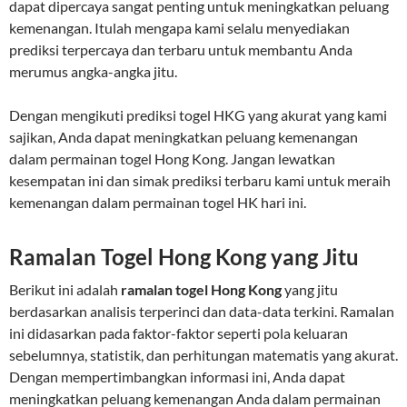
dapat dipercaya sangat penting untuk meningkatkan peluang
kemenangan. Itulah mengapa kami selalu menyediakan
prediksi terpercaya dan terbaru untuk membantu Anda
merumus angka-angka jitu.
Dengan mengikuti prediksi togel HKG yang akurat yang kami
sajikan, Anda dapat meningkatkan peluang kemenangan
dalam permainan togel Hong Kong. Jangan lewatkan
kesempatan ini dan simak prediksi terbaru kami untuk meraih
kemenangan dalam permainan togel HK hari ini.
Ramalan Togel Hong Kong yang Jitu
Berikut ini adalah
ramalan togel Hong Kong
yang jitu
berdasarkan analisis terperinci dan data-data terkini. Ramalan
ini didasarkan pada faktor-faktor seperti pola keluaran
sebelumnya, statistik, dan perhitungan matematis yang akurat.
Dengan mempertimbangkan informasi ini, Anda dapat
meningkatkan peluang kemenangan Anda dalam permainan