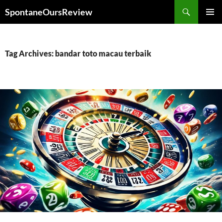
Search
SpontaneOursReview
SKIP
PRIMAR
TO
MENU
CONTENT
Tag Archives: bandar toto macau terbaik