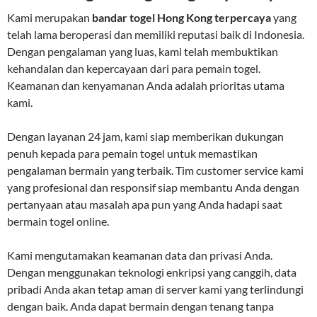
Kami merupakan
bandar togel Hong Kong terpercaya
yang
telah lama beroperasi dan memiliki reputasi baik di Indonesia.
Dengan pengalaman yang luas, kami telah membuktikan
kehandalan dan kepercayaan dari para pemain togel.
Keamanan dan kenyamanan Anda adalah prioritas utama
kami.
Dengan layanan 24 jam, kami siap memberikan dukungan
penuh kepada para pemain togel untuk memastikan
pengalaman bermain yang terbaik. Tim customer service kami
yang profesional dan responsif siap membantu Anda dengan
pertanyaan atau masalah apa pun yang Anda hadapi saat
bermain togel online.
Kami mengutamakan keamanan data dan privasi Anda.
Dengan menggunakan teknologi enkripsi yang canggih, data
pribadi Anda akan tetap aman di server kami yang terlindungi
dengan baik. Anda dapat bermain dengan tenang tanpa