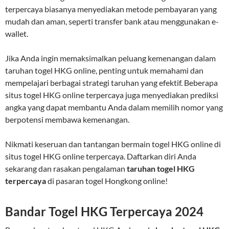
terpercaya biasanya menyediakan metode pembayaran yang
mudah dan aman, seperti transfer bank atau menggunakan e-
wallet.
Jika Anda ingin memaksimalkan peluang kemenangan dalam
taruhan togel HKG online, penting untuk memahami dan
mempelajari berbagai strategi taruhan yang efektif. Beberapa
situs togel HKG online terpercaya juga menyediakan prediksi
angka yang dapat membantu Anda dalam memilih nomor yang
berpotensi membawa kemenangan.
Nikmati keseruan dan tantangan bermain togel HKG online di
situs togel HKG online terpercaya. Daftarkan diri Anda
sekarang dan rasakan pengalaman
taruhan togel HKG
terpercaya
di pasaran togel Hongkong online!
Bandar Togel HKG Terpercaya 2024