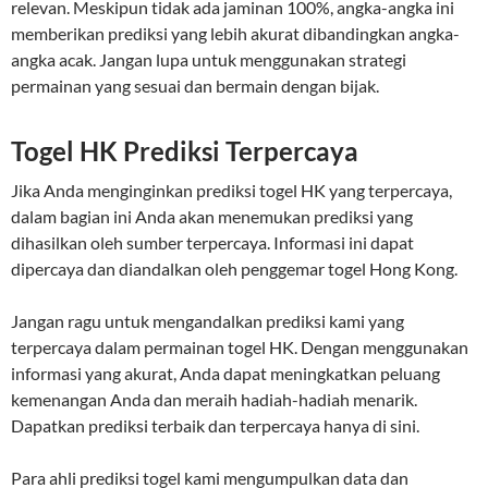
relevan. Meskipun tidak ada jaminan 100%, angka-angka ini
memberikan prediksi yang lebih akurat dibandingkan angka-
angka acak. Jangan lupa untuk menggunakan strategi
permainan yang sesuai dan bermain dengan bijak.
Togel HK Prediksi Terpercaya
Jika Anda menginginkan prediksi togel HK yang terpercaya,
dalam bagian ini Anda akan menemukan prediksi yang
dihasilkan oleh sumber terpercaya. Informasi ini dapat
dipercaya dan diandalkan oleh penggemar togel Hong Kong.
Jangan ragu untuk mengandalkan prediksi kami yang
terpercaya dalam permainan togel HK. Dengan menggunakan
informasi yang akurat, Anda dapat meningkatkan peluang
kemenangan Anda dan meraih hadiah-hadiah menarik.
Dapatkan prediksi terbaik dan terpercaya hanya di sini.
Para ahli prediksi togel kami mengumpulkan data dan