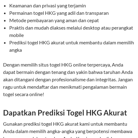
Keamanan dan privasi yang terjamin
Permainan togel HKG yang adil dan transparan
Metode pembayaran yang aman dan cepat
Praktis dan mudah diakses melalui desktop atau perangkat
mobile
Prediksi togel HKG akurat untuk membantu dalam memilih
angka
Dengan memilih situs togel HKG online terpercaya, Anda
dapat bermain dengan tenang dan yakin bahwa taruhan Anda
akan ditangani dengan profesionalisme dan integritas. Jangan
ragu untuk mendaftar dan menikmati pengalaman bermain
togel secara online!
Dapatkan Prediksi Togel HKG Akurat
Gunakan prediksi togel HKG akurat kami untuk membantu
Anda dalam memilih angka-angka yang berpotensi membawa