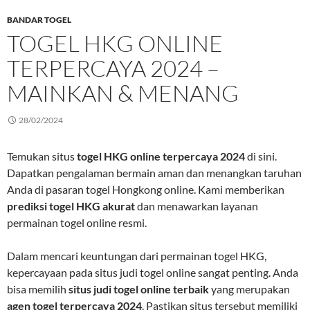
BANDAR TOGEL
TOGEL HKG ONLINE
TERPERCAYA 2024 –
MAINKAN & MENANG
28/02/2024
Temukan situs
togel HKG online terpercaya 2024
di sini.
Dapatkan pengalaman bermain aman dan menangkan taruhan
Anda di pasaran togel Hongkong online. Kami memberikan
prediksi togel HKG akurat
dan menawarkan layanan
permainan togel online resmi.
Dalam mencari keuntungan dari permainan togel HKG,
kepercayaan pada situs judi togel online sangat penting. Anda
bisa memilih
situs judi togel online terbaik
yang merupakan
agen togel terpercaya 2024
. Pastikan situs tersebut memiliki