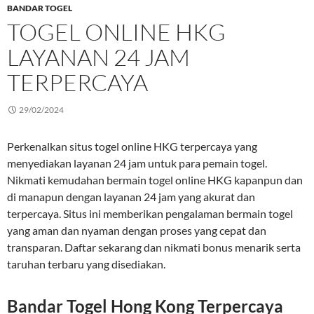
BANDAR TOGEL
TOGEL ONLINE HKG
LAYANAN 24 JAM
TERPERCAYA
29/02/2024
Perkenalkan situs togel online HKG terpercaya yang
menyediakan layanan 24 jam untuk para pemain togel.
Nikmati kemudahan bermain togel online HKG kapanpun dan
di manapun dengan layanan 24 jam yang akurat dan
terpercaya. Situs ini memberikan pengalaman bermain togel
yang aman dan nyaman dengan proses yang cepat dan
transparan. Daftar sekarang dan nikmati bonus menarik serta
taruhan terbaru yang disediakan.
Bandar Togel Hong Kong Terpercaya