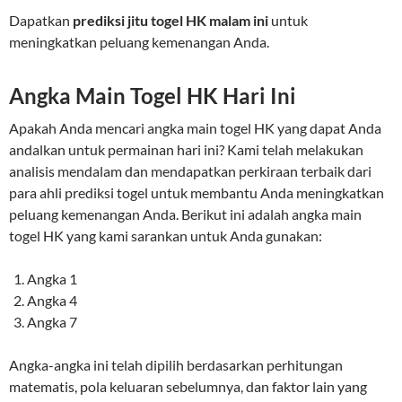
Dapatkan
prediksi jitu togel HK malam ini
untuk
meningkatkan peluang kemenangan Anda.
Angka Main Togel HK Hari Ini
Apakah Anda mencari angka main togel HK yang dapat Anda
andalkan untuk permainan hari ini? Kami telah melakukan
analisis mendalam dan mendapatkan perkiraan terbaik dari
para ahli prediksi togel untuk membantu Anda meningkatkan
peluang kemenangan Anda. Berikut ini adalah angka main
togel HK yang kami sarankan untuk Anda gunakan:
Angka 1
Angka 4
Angka 7
Angka-angka ini telah dipilih berdasarkan perhitungan
matematis, pola keluaran sebelumnya, dan faktor lain yang