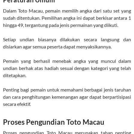
Dalam Toto Macau, pemain memilih angka dari satu set yang
sudah ditentukan. Pemilihan angka ini dapat berkisar antara 1
hingga 49, tergantung pada jenis permainan yang diikuti.
Setiap undian biasanya dilakukan secara langsung dan
disiarkan agar semua peserta dapat menyaksikannya.
Pemain yang berhasil menebak angka yang muncul dalam
undian berhak atas hadiah sesuai dengan kategori yang telah
ditetapkan.
Penting bagi pemain untuk memahami berbagai jenis taruhan
dan cara penghitungan kemenangan agar dapat berpartisipasi
secara efektif.
Proses Pengundian Toto Macau
Proses pengundian Toto Macau merupakan tahap penting