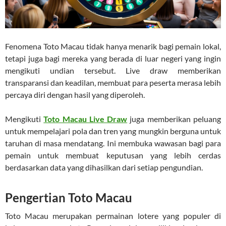
Fenomena Toto Macau tidak hanya menarik bagi pemain lokal,
tetapi juga bagi mereka yang berada di luar negeri yang ingin
mengikuti undian tersebut. Live draw memberikan
transparansi dan keadilan, membuat para peserta merasa lebih
percaya diri dengan hasil yang diperoleh.
Mengikuti
Toto Macau Live Draw
juga memberikan peluang
untuk mempelajari pola dan tren yang mungkin berguna untuk
taruhan di masa mendatang. Ini membuka wawasan bagi para
pemain untuk membuat keputusan yang lebih cerdas
berdasarkan data yang dihasilkan dari setiap pengundian.
Pengertian Toto Macau
Toto Macau merupakan permainan lotere yang populer di