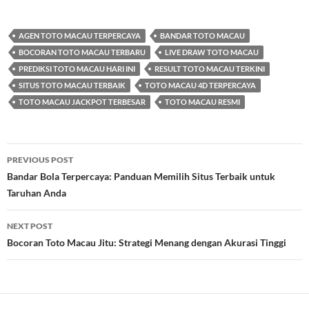
AGEN TOTO MACAU TERPERCAYA
BANDAR TOTO MACAU
BOCORAN TOTO MACAU TERBARU
LIVE DRAW TOTO MACAU
PREDIKSI TOTO MACAU HARI INI
RESULT TOTO MACAU TERKINI
SITUS TOTO MACAU TERBAIK
TOTO MACAU 4D TERPERCAYA
TOTO MACAU JACKPOT TERBESAR
TOTO MACAU RESMI
Post
PREVIOUS POST
navigation
Bandar Bola Terpercaya: Panduan Memilih Situs Terbaik untuk
Taruhan Anda
NEXT POST
Bocoran Toto Macau Jitu: Strategi Menang dengan Akurasi Tinggi