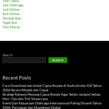
Judi Capsa
Judi Olahraga
Judi Online
Slot Online
Tembak Ikan
Togel Slot
Toto Macau
Search
SEARCH
Recent Posts
Cara Download dan Instal Capsa Royale di Android dan iOS Tahun
2026 Secara Mudah dan Cepat
Strategi Rahasia Menang Capsa Royale Agar Selalu Jackpot Setiap
Hari: Tips dan Trik Terpercaya
Event Dan Kejuaraan Olahraga Internasional Paling Dinanti Tahun
2026: Persiapan dan Ekspektasi Global