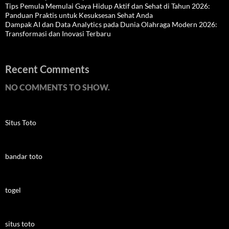
Tips Pemula Memulai Gaya Hidup Aktif dan Sehat di Tahun 2026:
Panduan Praktis untuk Kesuksesan Sehat Anda
Dampak AI dan Data Analytics pada Dunia Olahraga Modern 2026:
Transformasi dan Inovasi Terbaru
Recent Comments
NO COMMENTS TO SHOW.
Situs Toto
bandar toto
togel
situs toto