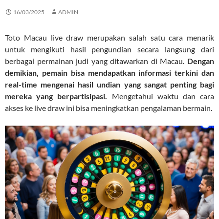
16/03/2025
ADMIN
Toto Macau live draw merupakan salah satu cara menarik
untuk mengikuti hasil pengundian secara langsung dari
berbagai permainan judi yang ditawarkan di Macau.
Dengan
demikian, pemain bisa mendapatkan informasi terkini dan
real-time mengenai hasil undian yang sangat penting bagi
mereka yang berpartisipasi.
Mengetahui waktu dan cara
akses ke live draw ini bisa meningkatkan pengalaman bermain.