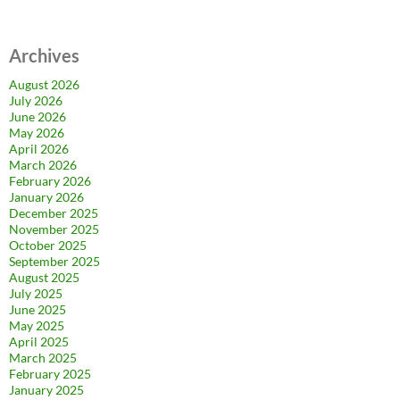
Archives
August 2026
July 2026
June 2026
May 2026
April 2026
March 2026
February 2026
January 2026
December 2025
November 2025
October 2025
September 2025
August 2025
July 2025
June 2025
May 2025
April 2025
March 2025
February 2025
January 2025