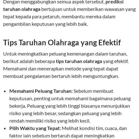
Dengan menggabungkan semua aspek tersebut,
prediksi
taruhan olahraga
bertujuan untuk memberikan wawasan yang
tepat kepada para petaruh, membantu mereka dalam
pengambilan keputusan yang lebih baik.
Tips Taruhan Olahraga yang Efektif
Untuk meningkatkan peluang kemenangan dalam taruhan,
berikut adalah beberapa
tips taruhan olahraga
yang efektif.
Memahami dan menerapkan metode yang tepat dapat
membuat pengalaman bertaruh lebih menguntungkan.
Memahami Peluang Taruhan:
Sebelum membuat
keputusan, penting untuk memahami bagaimana peluang
bekerja. Peluang yang lebih tinggi biasanya menunjukkan
risiko yang lebih besar, sedangkan peluang yang lebih
rendah memiliki risiko yang lebih kecil.
Pilih Waktu yang Tepat:
Melihat kondisi tim, cuaca, dan
faktor lain sebelum bertaruh dapat meningkatkan