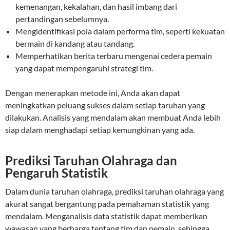
kemenangan, kekalahan, dan hasil imbang dari
pertandingan sebelumnya.
Mengidentifikasi pola dalam performa tim, seperti kekuatan
bermain di kandang atau tandang.
Memperhatikan berita terbaru mengenai cedera pemain
yang dapat mempengaruhi strategi tim.
Dengan menerapkan metode ini, Anda akan dapat
meningkatkan peluang sukses dalam setiap taruhan yang
dilakukan. Analisis yang mendalam akan membuat Anda lebih
siap dalam menghadapi setiap kemungkinan yang ada.
Prediksi Taruhan Olahraga dan
Pengaruh Statistik
Dalam dunia taruhan olahraga, prediksi taruhan olahraga yang
akurat sangat bergantung pada pemahaman statistik yang
mendalam. Menganalisis data statistik dapat memberikan
wawasan yang berharga tentang tim dan pemain, sehingga