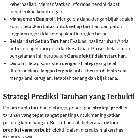
keberhasilan. Memanfaatkan informasi terkini dapat
memberikan keuntungan.
Manajemen Bankroll:
Mengelola dana dengan bijak adalah
kunci. Tetapkan batas untuk setiap taruhan dan patuhi
anggaran agar tidak mengalami kerugian besar.
Belajar dari Setiap Taruhan:
Evaluasi hasil taruhan Anda
untuk mengetahui pola dan kesalahan. Proses belajar dari
pengalaman ini merupakan
Cara efektif dalam taruhan
.
Disiplin:
Tetap konsisten dengan strategi yang telah
direncanakan. Jangan tergoda untuk bertaruh lebih saat
mengalami kerugian, tetaplah tenang dan bijaksana.
Strategi Prediksi Taruhan yang Terbukti
Dalam dunia taruhan olahraga, penerapan
strategi prediksi
taruhan
yang tepat sangat penting untuk meningkatkan
peluang kemenangan. Berikut adalah beberapa
metode
prediksi yang terbukti
efektif dalam memaksimalkan hasil
taruhan Anda: