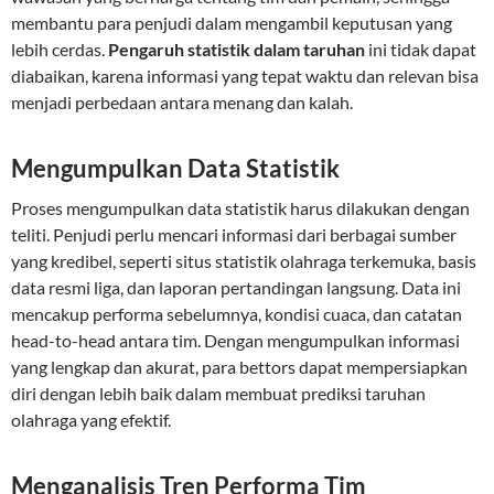
membantu para penjudi dalam mengambil keputusan yang
lebih cerdas.
Pengaruh statistik dalam taruhan
ini tidak dapat
diabaikan, karena informasi yang tepat waktu dan relevan bisa
menjadi perbedaan antara menang dan kalah.
Mengumpulkan Data Statistik
Proses mengumpulkan data statistik harus dilakukan dengan
teliti. Penjudi perlu mencari informasi dari berbagai sumber
yang kredibel, seperti situs statistik olahraga terkemuka, basis
data resmi liga, dan laporan pertandingan langsung. Data ini
mencakup performa sebelumnya, kondisi cuaca, dan catatan
head-to-head antara tim. Dengan mengumpulkan informasi
yang lengkap dan akurat, para bettors dapat mempersiapkan
diri dengan lebih baik dalam membuat prediksi taruhan
olahraga yang efektif.
Menganalisis Tren Performa Tim