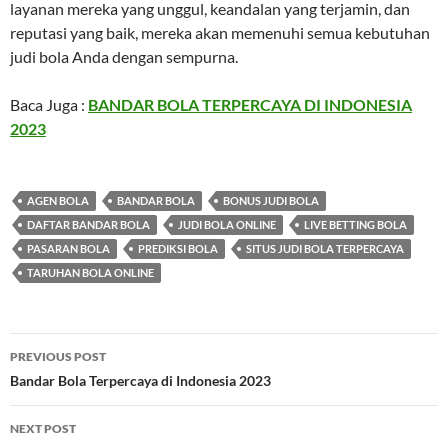
layanan mereka yang unggul, keandalan yang terjamin, dan
reputasi yang baik, mereka akan memenuhi semua kebutuhan
judi bola Anda dengan sempurna.
Baca Juga :
BANDAR BOLA TERPERCAYA DI INDONESIA
2023
AGEN BOLA
BANDAR BOLA
BONUS JUDI BOLA
DAFTAR BANDAR BOLA
JUDI BOLA ONLINE
LIVE BETTING BOLA
PASARAN BOLA
PREDIKSI BOLA
SITUS JUDI BOLA TERPERCAYA
TARUHAN BOLA ONLINE
Post
PREVIOUS POST
navigation
Bandar Bola Terpercaya di Indonesia 2023
NEXT POST