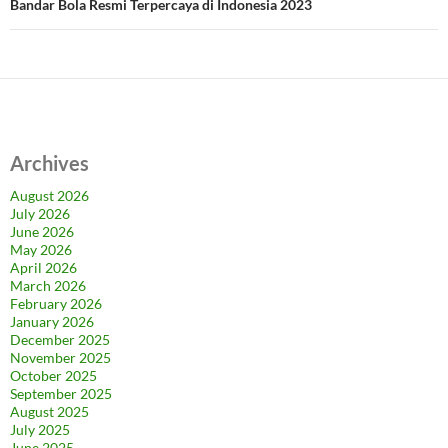
Bandar Bola Resmi Terpercaya di Indonesia 2023
Archives
August 2026
July 2026
June 2026
May 2026
April 2026
March 2026
February 2026
January 2026
December 2025
November 2025
October 2025
September 2025
August 2025
July 2025
June 2025