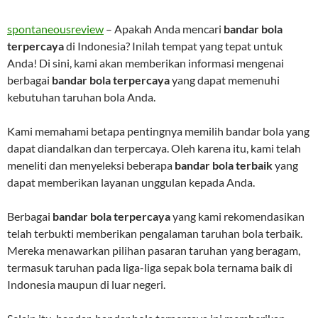
spontaneousreview
– Apakah Anda mencari
bandar bola
terpercaya
di Indonesia? Inilah tempat yang tepat untuk
Anda! Di sini, kami akan memberikan informasi mengenai
berbagai
bandar bola terpercaya
yang dapat memenuhi
kebutuhan taruhan bola Anda.
Kami memahami betapa pentingnya memilih bandar bola yang
dapat diandalkan dan terpercaya. Oleh karena itu, kami telah
meneliti dan menyeleksi beberapa
bandar bola terbaik
yang
dapat memberikan layanan unggulan kepada Anda.
Berbagai
bandar bola terpercaya
yang kami rekomendasikan
telah terbukti memberikan pengalaman taruhan bola terbaik.
Mereka menawarkan pilihan pasaran taruhan yang beragam,
termasuk taruhan pada liga-liga sepak bola ternama baik di
Indonesia maupun di luar negeri.