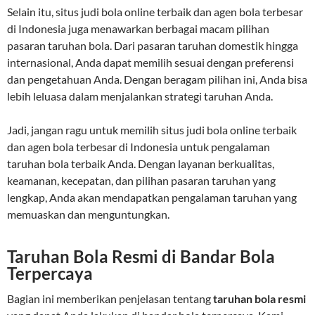
Selain itu, situs judi bola online terbaik dan agen bola terbesar
di Indonesia juga menawarkan berbagai macam pilihan
pasaran taruhan bola. Dari pasaran taruhan domestik hingga
internasional, Anda dapat memilih sesuai dengan preferensi
dan pengetahuan Anda. Dengan beragam pilihan ini, Anda bisa
lebih leluasa dalam menjalankan strategi taruhan Anda.
Jadi, jangan ragu untuk memilih situs judi bola online terbaik
dan agen bola terbesar di Indonesia untuk pengalaman
taruhan bola terbaik Anda. Dengan layanan berkualitas,
keamanan, kecepatan, dan pilihan pasaran taruhan yang
lengkap, Anda akan mendapatkan pengalaman taruhan yang
memuaskan dan menguntungkan.
Taruhan Bola Resmi di Bandar Bola
Terpercaya
Bagian ini memberikan penjelasan tentang
taruhan bola resmi