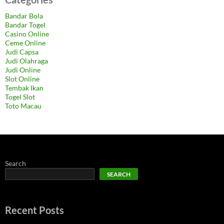
Bandar Bola
Bandar Togel
Casino Online
Ceme Online
Judi Capsa
Judi Olahraga
Judi Online
Slot Online
Tembak Ikan
Togel Slot
Toto Macau
Search
SEARCH
Recent Posts