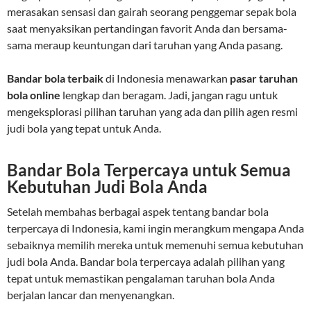
merasakan sensasi dan gairah seorang penggemar sepak bola
saat menyaksikan pertandingan favorit Anda dan bersama-
sama meraup keuntungan dari taruhan yang Anda pasang.
Bandar bola terbaik
di Indonesia menawarkan
pasar taruhan
bola online
lengkap dan beragam. Jadi, jangan ragu untuk
mengeksplorasi pilihan taruhan yang ada dan pilih agen resmi
judi bola yang tepat untuk Anda.
Bandar Bola Terpercaya untuk Semua
Kebutuhan Judi Bola Anda
Setelah membahas berbagai aspek tentang bandar bola
terpercaya di Indonesia, kami ingin merangkum mengapa Anda
sebaiknya memilih mereka untuk memenuhi semua kebutuhan
judi bola Anda. Bandar bola terpercaya adalah pilihan yang
tepat untuk memastikan pengalaman taruhan bola Anda
berjalan lancar dan menyenangkan.