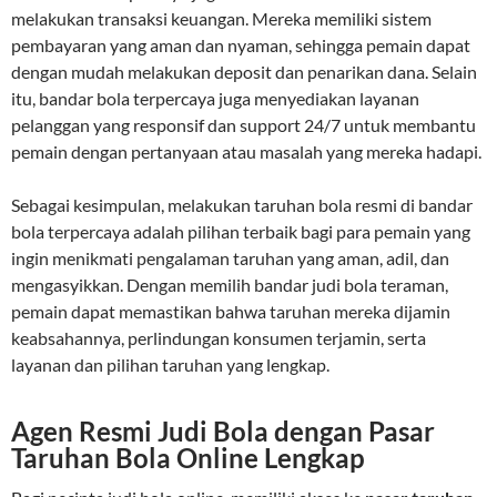
melakukan transaksi keuangan. Mereka memiliki sistem
pembayaran yang aman dan nyaman, sehingga pemain dapat
dengan mudah melakukan deposit dan penarikan dana. Selain
itu, bandar bola terpercaya juga menyediakan layanan
pelanggan yang responsif dan support 24/7 untuk membantu
pemain dengan pertanyaan atau masalah yang mereka hadapi.
Sebagai kesimpulan, melakukan taruhan bola resmi di bandar
bola terpercaya adalah pilihan terbaik bagi para pemain yang
ingin menikmati pengalaman taruhan yang aman, adil, dan
mengasyikkan. Dengan memilih bandar judi bola teraman,
pemain dapat memastikan bahwa taruhan mereka dijamin
keabsahannya, perlindungan konsumen terjamin, serta
layanan dan pilihan taruhan yang lengkap.
Agen Resmi Judi Bola dengan Pasar
Taruhan Bola Online Lengkap