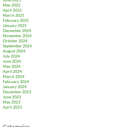
May 2025
April 2025
March 2025
February 2025
January 2025
December 2024
November 2024
October 2024
September 2024
August 2024
July 2024
June 2024
May 2024
April 2024
March 2024
February 2024
January 2024
December 2023
June 2023
May 2023
April 2023
Categories