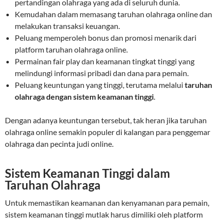
pertandingan olahraga yang ada di seluruh dunia.
Kemudahan dalam memasang taruhan olahraga online dan
melakukan transaksi keuangan.
Peluang memperoleh bonus dan promosi menarik dari
platform taruhan olahraga online.
Permainan fair play dan keamanan tingkat tinggi yang
melindungi informasi pribadi dan dana para pemain.
Peluang keuntungan yang tinggi, terutama melalui
taruhan
olahraga dengan sistem keamanan tinggi
.
Dengan adanya keuntungan tersebut, tak heran jika taruhan
olahraga online semakin populer di kalangan para penggemar
olahraga dan pecinta judi online.
Sistem Keamanan Tinggi dalam
Taruhan Olahraga
Untuk memastikan keamanan dan kenyamanan para pemain,
sistem keamanan tinggi mutlak harus dimiliki oleh platform