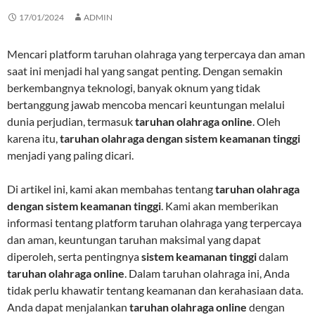
17/01/2024
ADMIN
Mencari platform taruhan olahraga yang terpercaya dan aman
saat ini menjadi hal yang sangat penting. Dengan semakin
berkembangnya teknologi, banyak oknum yang tidak
bertanggung jawab mencoba mencari keuntungan melalui
dunia perjudian, termasuk
taruhan olahraga online
. Oleh
karena itu,
taruhan olahraga dengan sistem keamanan tinggi
menjadi yang paling dicari.
Di artikel ini, kami akan membahas tentang
taruhan olahraga
dengan sistem keamanan tinggi
. Kami akan memberikan
informasi tentang platform taruhan olahraga yang terpercaya
dan aman, keuntungan taruhan maksimal yang dapat
diperoleh, serta pentingnya
sistem keamanan tinggi
dalam
taruhan olahraga online
. Dalam taruhan olahraga ini, Anda
tidak perlu khawatir tentang keamanan dan kerahasiaan data.
Anda dapat menjalankan
taruhan olahraga online
dengan