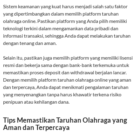
Sistem keamanan yang kuat harus menjadi salah satu faktor
yang dipertimbangkan dalam memilih platform taruhan
olahraga online. Pastikan platform yang Anda pilih memiliki
teknologi terkini dalam mengamankan data pribadi dan
informasi transaksi, sehingga Anda dapat melakukan taruhan
dengan tenang dan aman.
Selain itu, pastikan juga memilih platform yang memiliki lisensi
resmi dan bekerja sama dengan bank-bank terkemuka untuk
memastikan proses deposit dan withdrawal berjalan lancar.
Dengan memilih platform taruhan olahraga online yang aman
dan terpercaya, Anda dapat menikmati pengalaman taruhan
yang menyenangkan tanpa harus khawatir terkena risiko
penipuan atau kehilangan dana.
Tips Memastikan Taruhan Olahraga yang
Aman dan Terpercaya