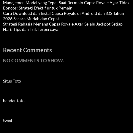
Manajemen Modal yang Tepat Saat Bermain Capsa Royale Agar Tidak
Boncos: Strategi Efektif untuk Pemain
Cara Download dan Instal Capsa Royale di Android dan iOS Tahun
2026 Secara Mudah dan Cepat
Strategi Rahasia Menang Capsa Royale Agar Selalu Jackpot Setiap
Hari: Tips dan Trik Terpercaya
Recent Comments
NO COMMENTS TO SHOW.
Situs Toto
bandar toto
togel