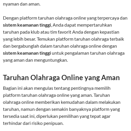
nyaman dan aman.
Dengan platform taruhan olahraga online yang terpercaya dan
sistem keamanan tinggi
, Anda dapat mempertaruhkan
taruhan pada klub atau tim favorit Anda dengan kepastian
yang lebih besar. Temukan platform taruhan olahraga terbaik
dan bergabunglah dalam taruhan olahraga online dengan
sistem keamanan tinggi
untuk pengalaman taruhan olahraga
yang aman dan menguntungkan.
Taruhan Olahraga Online yang Aman
Bagian ini akan mengulas tentang pentingnya memilih
platform taruhan olahraga online yang aman. Taruhan
olahraga online memberikan kemudahan dalam melakukan
taruhan, namun dengan semakin banyaknya platform yang
tersedia saat ini, diperlukan pemilihan yang tepat agar
terhindar dari risiko penipuan.