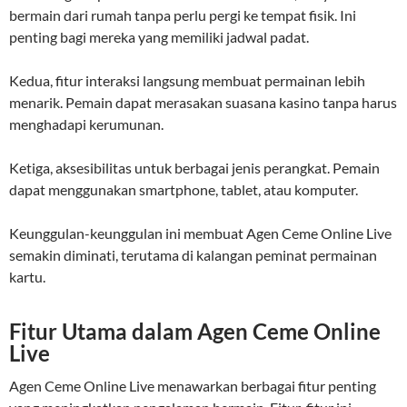
bermain dari rumah tanpa perlu pergi ke tempat fisik. Ini
penting bagi mereka yang memiliki jadwal padat.
Kedua, fitur interaksi langsung membuat permainan lebih
menarik. Pemain dapat merasakan suasana kasino tanpa harus
menghadapi kerumunan.
Ketiga, aksesibilitas untuk berbagai jenis perangkat. Pemain
dapat menggunakan smartphone, tablet, atau komputer.
Keunggulan-keunggulan ini membuat Agen Ceme Online Live
semakin diminati, terutama di kalangan peminat permainan
kartu.
Fitur Utama dalam Agen Ceme Online
Live
Agen Ceme Online Live menawarkan berbagai fitur penting