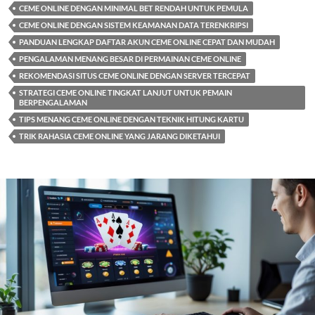
CEME ONLINE DENGAN MINIMAL BET RENDAH UNTUK PEMULA
CEME ONLINE DENGAN SISTEM KEAMANAN DATA TERENKRIPSI
PANDUAN LENGKAP DAFTAR AKUN CEME ONLINE CEPAT DAN MUDAH
PENGALAMAN MENANG BESAR DI PERMAINAN CEME ONLINE
REKOMENDASI SITUS CEME ONLINE DENGAN SERVER TERCEPAT
STRATEGI CEME ONLINE TINGKAT LANJUT UNTUK PEMAIN
BERPENGALAMAN
TIPS MENANG CEME ONLINE DENGAN TEKNIK HITUNG KARTU
TRIK RAHASIA CEME ONLINE YANG JARANG DIKETAHUI