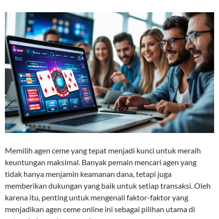
Memilih agen ceme yang tepat menjadi kunci untuk meraih
keuntungan maksimal. Banyak pemain mencari agen yang
tidak hanya menjamin keamanan dana, tetapi juga
memberikan dukungan yang baik untuk setiap transaksi. Oleh
karena itu, penting untuk mengenali faktor-faktor yang
menjadikan agen ceme online ini sebagai pilihan utama di