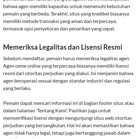
bahwa agen memiliki kapasitas untuk memenuhi kebutuhan
pemain yang berbeda. Terakhir, situs yang kredibel biasanya
memiliki metode transaksi yang aman dan terpercaya,
termasuk opsi penyetoran dan penarikan yang cepat.
Memeriksa Legalitas dan Lisensi Resmi
Sebelum mendaftar, pemain harus memeriksa legalitas agen.
Agen ceme online yang terpercaya biasanya memiliki lisensi
resmi dari otoritas perjudian yang diakui. Ini menjamin bahwa
agen beroperasi sesuai dengan standar industri dan regulasi
yang berlaku.
Pemain dapat mencari informasi ini di bagian footer situs atau
dalam halaman ‘Tentang Kami’. Pastikan juga untuk
memverifikasi lisensi dengan mengunjungi situs web otoritas
perjudian yang bersangkutan. Hal ini akan memastikan bahwa
agen tidak hanya legal, tetapi juga bertanggung jawab dalam