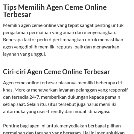
Tips Memilih Agen Ceme Online
Terbesar
Memilih agen ceme online yang tepat sangat penting untuk
pengalaman permainan yang aman dan menyenangkan.
Beberapa faktor perlu dipertimbangkan untuk memastikan
agen yang dipilih memiliki reputasi baik dan menawarkan
layanan yang unggul.
Ciri-ciri Agen Ceme Online Terbesar
Agen ceme online terbesar biasanya memiliki beberapa ciri
khas. Mereka menawarkan layanan pelanggan yang responsif
dan tersedia 24/7, memberikan dukungan kepada pemain
setiap saat. Selain itu, situs tersebut juga harus memiliki
antarmuka yang user-friendly dan mudah dinavigasi.
Penting bagi agen ini untuk menyediakan berbagai pilihan
permainan dan taruhan yang beragam. Hal ini menunjukkan