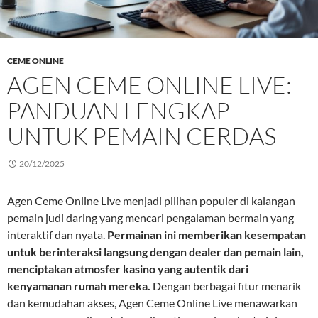
CEME ONLINE
AGEN CEME ONLINE LIVE:
PANDUAN LENGKAP
UNTUK PEMAIN CERDAS
20/12/2025
Agen Ceme Online Live menjadi pilihan populer di kalangan
pemain judi daring yang mencari pengalaman bermain yang
interaktif dan nyata.
Permainan ini memberikan kesempatan
untuk berinteraksi langsung dengan dealer dan pemain lain,
menciptakan atmosfer kasino yang autentik dari
kenyamanan rumah mereka.
Dengan berbagai fitur menarik
dan kemudahan akses, Agen Ceme Online Live menawarkan