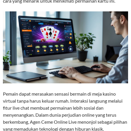
cara yang menarik untuk menikmati permainan kartu ini.
Pemain dapat merasakan sensasi bermain di meja kasino
virtual tanpa harus keluar rumah. Interaksi langsung melalui
fitur live chat membuat permainan lebih sosial dan
menyenangkan. Dalam dunia perjudian online yang terus
berkembang, Agen Ceme Online Live menonjol sebagai pilihan
yang memadukan teknologi dengan hiburan klasik.