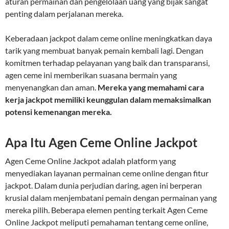
aturan permainan dan pengelolaan uang yang bijak sangat
penting dalam perjalanan mereka.
Keberadaan jackpot dalam ceme online meningkatkan daya
tarik yang membuat banyak pemain kembali lagi. Dengan
komitmen terhadap pelayanan yang baik dan transparansi,
agen ceme ini memberikan suasana bermain yang
menyenangkan dan aman.
Mereka yang memahami cara
kerja jackpot memiliki keunggulan dalam memaksimalkan
potensi kemenangan mereka.
Apa Itu Agen Ceme Online Jackpot
Agen Ceme Online Jackpot adalah platform yang
menyediakan layanan permainan ceme online dengan fitur
jackpot. Dalam dunia perjudian daring, agen ini berperan
krusial dalam menjembatani pemain dengan permainan yang
mereka pilih. Beberapa elemen penting terkait Agen Ceme
Online Jackpot meliputi pemahaman tentang ceme online,