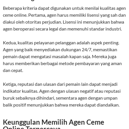
Beberapa kriteria dapat digunakan untuk menilai kualitas agen
ceme online. Pertama, agen harus memiliki lisensi yang sah dan
diakui oleh otoritas perjudian. Lisensi ini menunjukkan bahwa
agen beroperasi secara legal dan memenuhi standar industri.
Kedua, kualitas pelayanan pelanggan adalah aspek penting.
Agen yang baik menyediakan dukungan 24/7, memastikan
pemain dapat mengatasi masalah kapan saja. Mereka juga
harus memberikan berbagai metode pembayaran yang aman
dan cepat.
Ketiga, reputasi dan ulasan dari pemain lain dapat menjadi
indikator kualitas. Agen dengan ulasan negatif atau reputasi
buruk sebaiknya dihindari, sementara agen dengan umpan
balik positif menunjukkan bahwa mereka dapat diandalkan.
Keunggulan Memilih Agen Ceme
Online Terpercaya