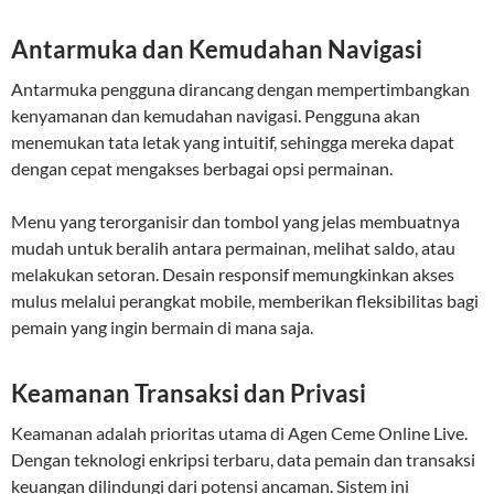
Antarmuka dan Kemudahan Navigasi
Antarmuka pengguna dirancang dengan mempertimbangkan
kenyamanan dan kemudahan navigasi. Pengguna akan
menemukan tata letak yang intuitif, sehingga mereka dapat
dengan cepat mengakses berbagai opsi permainan.
Menu yang terorganisir dan tombol yang jelas membuatnya
mudah untuk beralih antara permainan, melihat saldo, atau
melakukan setoran. Desain responsif memungkinkan akses
mulus melalui perangkat mobile, memberikan fleksibilitas bagi
pemain yang ingin bermain di mana saja.
Keamanan Transaksi dan Privasi
Keamanan adalah prioritas utama di Agen Ceme Online Live.
Dengan teknologi enkripsi terbaru, data pemain dan transaksi
keuangan dilindungi dari potensi ancaman. Sistem ini