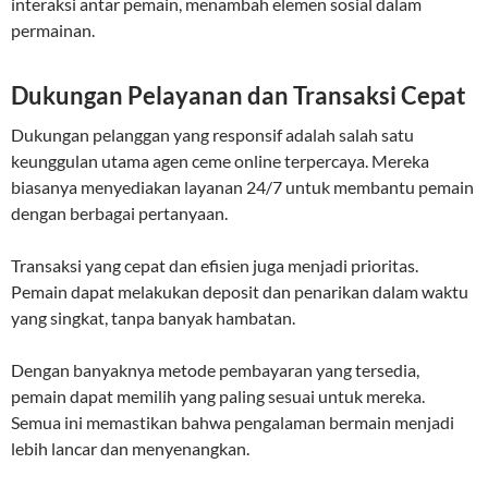
interaksi antar pemain, menambah elemen sosial dalam
permainan.
Dukungan Pelayanan dan Transaksi Cepat
Dukungan pelanggan yang responsif adalah salah satu
keunggulan utama agen ceme online terpercaya. Mereka
biasanya menyediakan layanan 24/7 untuk membantu pemain
dengan berbagai pertanyaan.
Transaksi yang cepat dan efisien juga menjadi prioritas.
Pemain dapat melakukan deposit dan penarikan dalam waktu
yang singkat, tanpa banyak hambatan.
Dengan banyaknya metode pembayaran yang tersedia,
pemain dapat memilih yang paling sesuai untuk mereka.
Semua ini memastikan bahwa pengalaman bermain menjadi
lebih lancar dan menyenangkan.