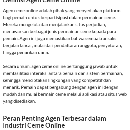
Agen ceme online adalah pihak yang menyediakan platform
bagi pemain untuk berpartisipasi dalam permainan ceme.
Mereka mengelola dan menjalankan situs perjudian,
menawarkan berbagai jenis permainan ceme kepada para
pemain. Agen ini juga memastikan bahwa semua transaksi
berjalan lancar, mulai dari pendaftaran anggota, penyetoran,
hingga penarikan dana.
Secara umum, agen ceme online bertanggung jawab untuk
memfasilitasi interaksi antara pemain dan sistem permainan,
sehingga menciptakan lingkungan yang kompetitif dan
menarik. Pemain dapat bergabung dengan agen ini dengan
mudah dan mulai bermain ceme melalui aplikasi atau situs web
yang disediakan.
Peran Penting Agen Terbesar dalam
Industri Ceme Online