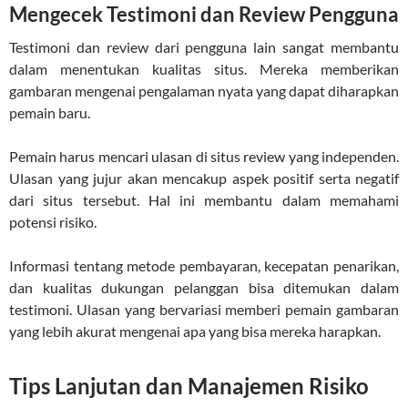
Mengecek Testimoni dan Review Pengguna
Testimoni dan review dari pengguna lain sangat membantu
dalam menentukan kualitas situs. Mereka memberikan
gambaran mengenai pengalaman nyata yang dapat diharapkan
pemain baru.
Pemain harus mencari ulasan di situs review yang independen.
Ulasan yang jujur akan mencakup aspek positif serta negatif
dari situs tersebut. Hal ini membantu dalam memahami
potensi risiko.
Informasi tentang metode pembayaran, kecepatan penarikan,
dan kualitas dukungan pelanggan bisa ditemukan dalam
testimoni. Ulasan yang bervariasi memberi pemain gambaran
yang lebih akurat mengenai apa yang bisa mereka harapkan.
Tips Lanjutan dan Manajemen Risiko