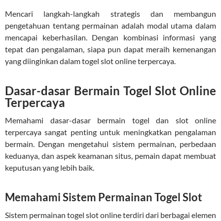
Mencari langkah-langkah strategis dan membangun
pengetahuan tentang permainan adalah modal utama dalam
mencapai keberhasilan. Dengan kombinasi informasi yang
tepat dan pengalaman, siapa pun dapat meraih kemenangan
yang diinginkan dalam togel slot online terpercaya.
Dasar-dasar Bermain Togel Slot Online
Terpercaya
Memahami dasar-dasar bermain togel dan slot online
terpercaya sangat penting untuk meningkatkan pengalaman
bermain. Dengan mengetahui sistem permainan, perbedaan
keduanya, dan aspek keamanan situs, pemain dapat membuat
keputusan yang lebih baik.
Memahami Sistem Permainan Togel Slot
Sistem permainan togel slot online terdiri dari berbagai elemen