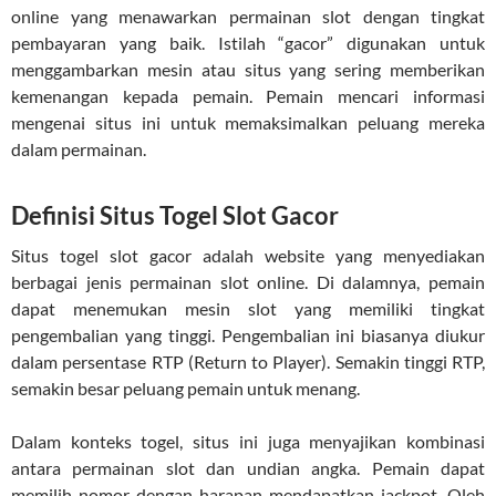
online yang menawarkan permainan slot dengan tingkat
pembayaran yang baik. Istilah “gacor” digunakan untuk
menggambarkan mesin atau situs yang sering memberikan
kemenangan kepada pemain. Pemain mencari informasi
mengenai situs ini untuk memaksimalkan peluang mereka
dalam permainan.
Definisi Situs Togel Slot Gacor
Situs togel slot gacor adalah website yang menyediakan
berbagai jenis permainan slot online. Di dalamnya, pemain
dapat menemukan mesin slot yang memiliki tingkat
pengembalian yang tinggi. Pengembalian ini biasanya diukur
dalam persentase RTP (Return to Player). Semakin tinggi RTP,
semakin besar peluang pemain untuk menang.
Dalam konteks togel, situs ini juga menyajikan kombinasi
antara permainan slot dan undian angka. Pemain dapat
memilih nomor dengan harapan mendapatkan jackpot. Oleh