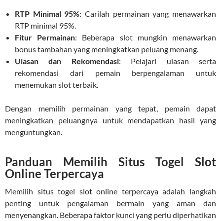
RTP Minimal 95%
: Carilah permainan yang menawarkan
RTP minimal 95%.
Fitur Permainan
: Beberapa slot mungkin menawarkan
bonus tambahan yang meningkatkan peluang menang.
Ulasan dan Rekomendasi
: Pelajari ulasan serta
rekomendasi dari pemain berpengalaman untuk
menemukan slot terbaik.
Dengan memilih permainan yang tepat, pemain dapat
meningkatkan peluangnya untuk mendapatkan hasil yang
menguntungkan.
Panduan Memilih Situs Togel Slot
Online Terpercaya
Memilih situs togel slot online terpercaya adalah langkah
penting untuk pengalaman bermain yang aman dan
menyenangkan. Beberapa faktor kunci yang perlu diperhatikan