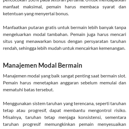
manfaat maksimal, pemain harus membaca syarat dan
ketentuan yang menyertai bonus.
Manfaatkan putaran gratis untuk bermain lebih banyak tanpa
mengeluarkan modal tambahan. Pemain juga harus mencari
situs yang menawarkan bonus dengan persyaratan taruhan
rendah, sehingga lebih mudah untuk mencairkan kemenangan.
Manajemen Modal Bermain
Manajemen modal yang baik sangat penting saat bermain slot.
Pemain harus menetapkan anggaran sebelum memulai dan
mematuhi batas tersebut.
Menggunakan sistem taruhan yang terencana, seperti taruhan
tetap atau progresif, dapat membantu mengontrol risiko.
Misalnya, taruhan tetap menjaga konsistensi, sementara
taruhan progresif memungkinkan pemain menyesuaikan