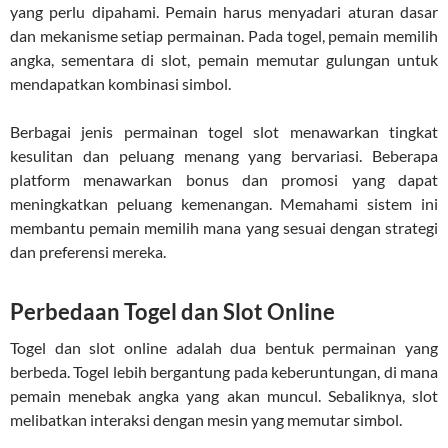
yang perlu dipahami. Pemain harus menyadari aturan dasar
dan mekanisme setiap permainan. Pada togel, pemain memilih
angka, sementara di slot, pemain memutar gulungan untuk
mendapatkan kombinasi simbol.
Berbagai jenis permainan togel slot menawarkan tingkat
kesulitan dan peluang menang yang bervariasi. Beberapa
platform menawarkan bonus dan promosi yang dapat
meningkatkan peluang kemenangan. Memahami sistem ini
membantu pemain memilih mana yang sesuai dengan strategi
dan preferensi mereka.
Perbedaan Togel dan Slot Online
Togel dan slot online adalah dua bentuk permainan yang
berbeda. Togel lebih bergantung pada keberuntungan, di mana
pemain menebak angka yang akan muncul. Sebaliknya, slot
melibatkan interaksi dengan mesin yang memutar simbol.