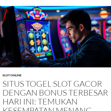
SLOT ONLINE
SITUS TOGEL SLOT GACOR
DENGAN BONUS TERBESAR
HARI INI: TEMUKAN
KESEMPATAN MENANG