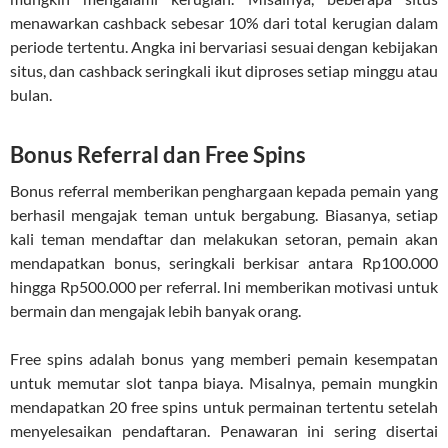
menawarkan cashback sebesar 10% dari total kerugian dalam
periode tertentu. Angka ini bervariasi sesuai dengan kebijakan
situs, dan cashback seringkali ikut diproses setiap minggu atau
bulan.
Bonus Referral dan Free Spins
Bonus referral memberikan penghargaan kepada pemain yang
berhasil mengajak teman untuk bergabung. Biasanya, setiap
kali teman mendaftar dan melakukan setoran, pemain akan
mendapatkan bonus, seringkali berkisar antara Rp100.000
hingga Rp500.000 per referral. Ini memberikan motivasi untuk
bermain dan mengajak lebih banyak orang.
Free spins adalah bonus yang memberi pemain kesempatan
untuk memutar slot tanpa biaya. Misalnya, pemain mungkin
mendapatkan 20 free spins untuk permainan tertentu setelah
menyelesaikan pendaftaran. Penawaran ini sering disertai