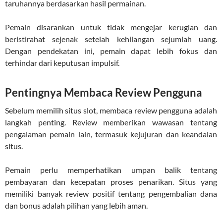
taruhannya berdasarkan hasil permainan.
Pemain disarankan untuk tidak mengejar kerugian dan
beristirahat sejenak setelah kehilangan sejumlah uang.
Dengan pendekatan ini, pemain dapat lebih fokus dan
terhindar dari keputusan impulsif.
Pentingnya Membaca Review Pengguna
Sebelum memilih situs slot, membaca review pengguna adalah
langkah penting. Review memberikan wawasan tentang
pengalaman pemain lain, termasuk kejujuran dan keandalan
situs.
Pemain perlu memperhatikan umpan balik tentang
pembayaran dan kecepatan proses penarikan. Situs yang
memiliki banyak review positif tentang pengembalian dana
dan bonus adalah pilihan yang lebih aman.