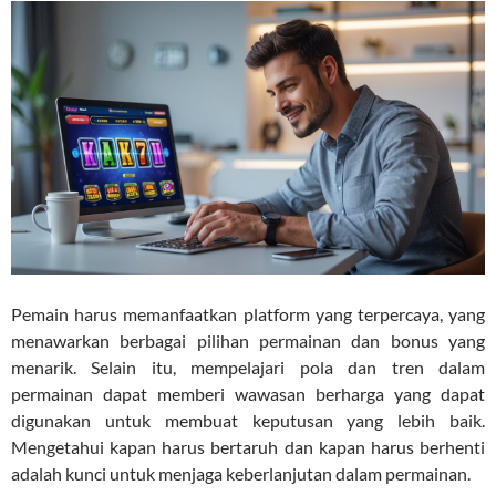
Pemain harus memanfaatkan platform yang terpercaya, yang
menawarkan berbagai pilihan permainan dan bonus yang
menarik. Selain itu, mempelajari pola dan tren dalam
permainan dapat memberi wawasan berharga yang dapat
digunakan untuk membuat keputusan yang lebih baik.
Mengetahui kapan harus bertaruh dan kapan harus berhenti
adalah kunci untuk menjaga keberlanjutan dalam permainan.