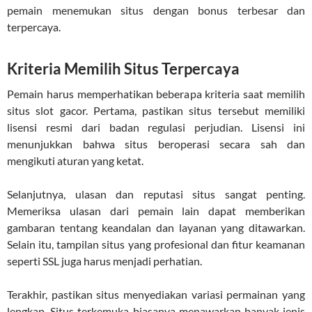
pemain menemukan situs dengan bonus terbesar dan
terpercaya.
Kriteria Memilih Situs Terpercaya
Pemain harus memperhatikan beberapa kriteria saat memilih
situs slot gacor. Pertama, pastikan situs tersebut memiliki
lisensi resmi dari badan regulasi perjudian. Lisensi ini
menunjukkan bahwa situs beroperasi secara sah dan
mengikuti aturan yang ketat.
Selanjutnya, ulasan dan reputasi situs sangat penting.
Memeriksa ulasan dari pemain lain dapat memberikan
gambaran tentang keandalan dan layanan yang ditawarkan.
Selain itu, tampilan situs yang profesional dan fitur keamanan
seperti SSL juga harus menjadi perhatian.
Terakhir, pastikan situs menyediakan variasi permainan yang
lengkap. Situs terkemuka biasanya menawarkan banyak jenis