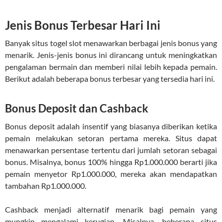
Jenis Bonus Terbesar Hari Ini
Banyak situs togel slot menawarkan berbagai jenis bonus yang
menarik. Jenis-jenis bonus ini dirancang untuk meningkatkan
pengalaman bermain dan memberi nilai lebih kepada pemain.
Berikut adalah beberapa bonus terbesar yang tersedia hari ini.
Bonus Deposit dan Cashback
Bonus deposit adalah insentif yang biasanya diberikan ketika
pemain melakukan setoran pertama mereka. Situs dapat
menawarkan persentase tertentu dari jumlah setoran sebagai
bonus. Misalnya, bonus 100% hingga Rp1.000.000 berarti jika
pemain menyetor Rp1.000.000, mereka akan mendapatkan
tambahan Rp1.000.000.
Cashback menjadi alternatif menarik bagi pemain yang
mungkin mengalami kerugian. Misalnya, beberapa situs