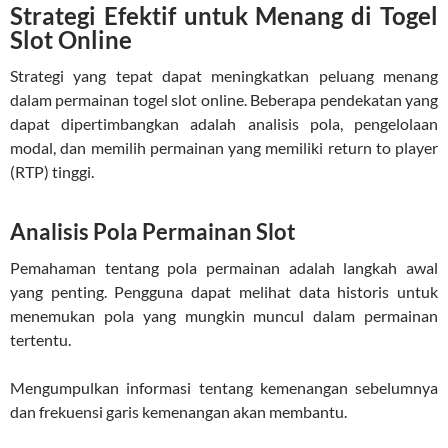
Strategi Efektif untuk Menang di Togel
Slot Online
Strategi yang tepat dapat meningkatkan peluang menang
dalam permainan togel slot online. Beberapa pendekatan yang
dapat dipertimbangkan adalah analisis pola, pengelolaan
modal, dan memilih permainan yang memiliki return to player
(RTP) tinggi.
Analisis Pola Permainan Slot
Pemahaman tentang pola permainan adalah langkah awal
yang penting. Pengguna dapat melihat data historis untuk
menemukan pola yang mungkin muncul dalam permainan
tertentu.
Mengumpulkan informasi tentang kemenangan sebelumnya
dan frekuensi garis kemenangan akan membantu.