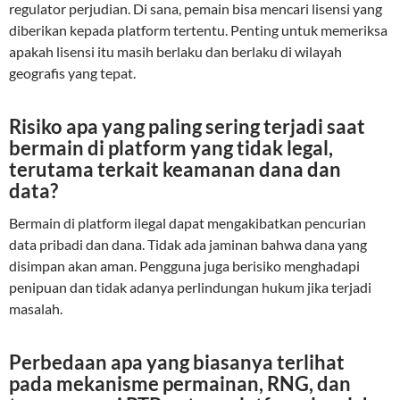
regulator perjudian. Di sana, pemain bisa mencari lisensi yang
diberikan kepada platform tertentu. Penting untuk memeriksa
apakah lisensi itu masih berlaku dan berlaku di wilayah
geografis yang tepat.
Risiko apa yang paling sering terjadi saat
bermain di platform yang tidak legal,
terutama terkait keamanan dana dan
data?
Bermain di platform ilegal dapat mengakibatkan pencurian
data pribadi dan dana. Tidak ada jaminan bahwa dana yang
disimpan akan aman. Pengguna juga berisiko menghadapi
penipuan dan tidak adanya perlindungan hukum jika terjadi
masalah.
Perbedaan apa yang biasanya terlihat
pada mekanisme permainan, RNG, dan