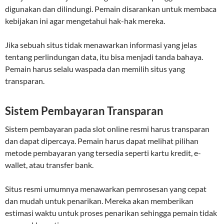
digunakan dan dilindungi. Pemain disarankan untuk membaca
kebijakan ini agar mengetahui hak-hak mereka.
Jika sebuah situs tidak menawarkan informasi yang jelas
tentang perlindungan data, itu bisa menjadi tanda bahaya.
Pemain harus selalu waspada dan memilih situs yang
transparan.
Sistem Pembayaran Transparan
Sistem pembayaran pada slot online resmi harus transparan
dan dapat dipercaya. Pemain harus dapat melihat pilihan
metode pembayaran yang tersedia seperti kartu kredit, e-
wallet, atau transfer bank.
Situs resmi umumnya menawarkan pemrosesan yang cepat
dan mudah untuk penarikan. Mereka akan memberikan
estimasi waktu untuk proses penarikan sehingga pemain tidak