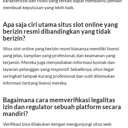
karakteristik dan risiko yang terkait dapat membantu pemain
membuat keputusan yang lebih baik.
Apa saja ciri utama situs slot online yang
berizin resmi dibandingkan yang tidak
berizin?
Situs slot online yang berizin resmi biasanya memiliki lisensi
yang jelas, tampilan yang profesional, dan keamanan yang
terjamin. Mereka juga menyediakan informasi kontak dan
layanan pelanggan yang responsif. Sebaliknya, situs ilegal
seringkali tampak kurang profesional dan sulit ditemukan
informasi tentang lisensi mereka.
Bagaimana cara memverifikasi legalitas
izin dan regulator sebuah platform secara
mandiri?
Verifikasi bisa dilakukan dengan mengunjungi situs web