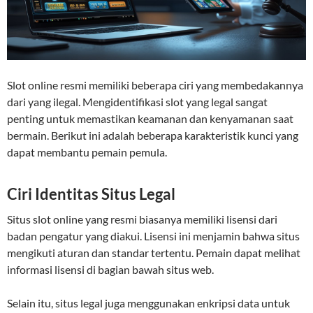
Slot online resmi memiliki beberapa ciri yang membedakannya
dari yang ilegal. Mengidentifikasi slot yang legal sangat
penting untuk memastikan keamanan dan kenyamanan saat
bermain. Berikut ini adalah beberapa karakteristik kunci yang
dapat membantu pemain pemula.
Ciri Identitas Situs Legal
Situs slot online yang resmi biasanya memiliki lisensi dari
badan pengatur yang diakui. Lisensi ini menjamin bahwa situs
mengikuti aturan dan standar tertentu. Pemain dapat melihat
informasi lisensi di bagian bawah situs web.
Selain itu, situs legal juga menggunakan enkripsi data untuk