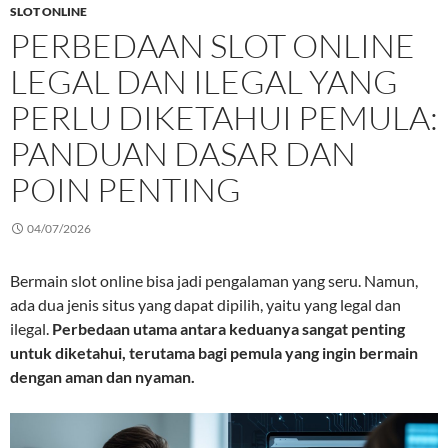
SLOT ONLINE
PERBEDAAN SLOT ONLINE
LEGAL DAN ILEGAL YANG
PERLU DIKETAHUI PEMULA:
PANDUAN DASAR DAN
POIN PENTING
04/07/2026
Bermain slot online bisa jadi pengalaman yang seru. Namun,
ada dua jenis situs yang dapat dipilih, yaitu yang legal dan
ilegal.
Perbedaan utama antara keduanya sangat penting
untuk diketahui, terutama bagi pemula yang ingin bermain
dengan aman dan nyaman.