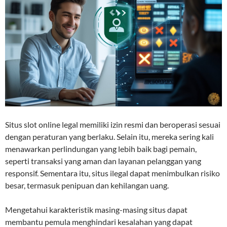
Situs slot online legal memiliki izin resmi dan beroperasi sesuai
dengan peraturan yang berlaku. Selain itu, mereka sering kali
menawarkan perlindungan yang lebih baik bagi pemain,
seperti transaksi yang aman dan layanan pelanggan yang
responsif. Sementara itu, situs ilegal dapat menimbulkan risiko
besar, termasuk penipuan dan kehilangan uang.
Mengetahui karakteristik masing-masing situs dapat
membantu pemula menghindari kesalahan yang dapat