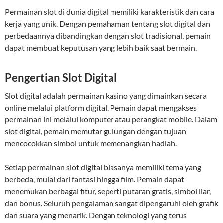
Permainan slot di dunia digital memiliki karakteristik dan cara
kerja yang unik. Dengan pemahaman tentang slot digital dan
perbedaannya dibandingkan dengan slot tradisional, pemain
dapat membuat keputusan yang lebih baik saat bermain.
Pengertian Slot Digital
Slot digital adalah permainan kasino yang dimainkan secara
online melalui platform digital. Pemain dapat mengakses
permainan ini melalui komputer atau perangkat mobile. Dalam
slot digital, pemain memutar gulungan dengan tujuan
mencocokkan simbol untuk memenangkan hadiah.
Setiap permainan slot digital biasanya memiliki tema yang
berbeda, mulai dari fantasi hingga film. Pemain dapat
menemukan berbagai fitur, seperti putaran gratis, simbol liar,
dan bonus. Seluruh pengalaman sangat dipengaruhi oleh grafik
dan suara yang menarik. Dengan teknologi yang terus