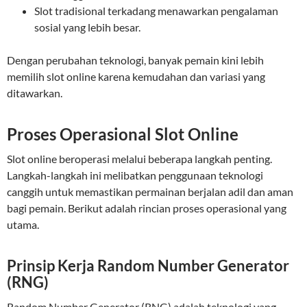
Slot tradisional terkadang menawarkan pengalaman
sosial yang lebih besar.
Dengan perubahan teknologi, banyak pemain kini lebih
memilih slot online karena kemudahan dan variasi yang
ditawarkan.
Proses Operasional Slot Online
Slot online beroperasi melalui beberapa langkah penting.
Langkah-langkah ini melibatkan penggunaan teknologi
canggih untuk memastikan permainan berjalan adil dan aman
bagi pemain. Berikut adalah rincian proses operasional yang
utama.
Prinsip Kerja Random Number Generator
(RNG)
Random Number Generator (RNG) adalah teknologi yang