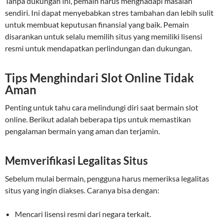
Tanpa dukungan ini, pemain harus menghadapi masalah
sendiri. Ini dapat menyebabkan stres tambahan dan lebih sulit
untuk membuat keputusan finansial yang baik. Pemain
disarankan untuk selalu memilih situs yang memiliki lisensi
resmi untuk mendapatkan perlindungan dan dukungan.
Tips Menghindari Slot Online Tidak
Aman
Penting untuk tahu cara melindungi diri saat bermain slot
online. Berikut adalah beberapa tips untuk memastikan
pengalaman bermain yang aman dan terjamin.
Memverifikasi Legalitas Situs
Sebelum mulai bermain, pengguna harus memeriksa legalitas
situs yang ingin diakses. Caranya bisa dengan:
Mencari lisensi resmi dari negara terkait.