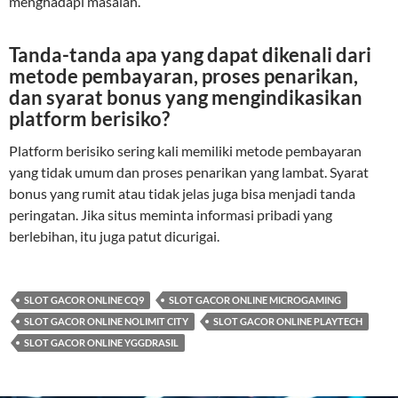
menghadapi masalah.
Tanda-tanda apa yang dapat dikenali dari
metode pembayaran, proses penarikan,
dan syarat bonus yang mengindikasikan
platform berisiko?
Platform berisiko sering kali memiliki metode pembayaran
yang tidak umum dan proses penarikan yang lambat. Syarat
bonus yang rumit atau tidak jelas juga bisa menjadi tanda
peringatan. Jika situs meminta informasi pribadi yang
berlebihan, itu juga patut dicurigai.
SLOT GACOR ONLINE CQ9
SLOT GACOR ONLINE MICROGAMING
SLOT GACOR ONLINE NOLIMIT CITY
SLOT GACOR ONLINE PLAYTECH
SLOT GACOR ONLINE YGGDRASIL