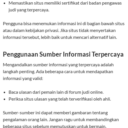
Memastikan situs memiliki sertifikat dari badan pengawas
judi yang terpercaya.
Pengguna bisa menemukan informasi ini di bagian bawah situs
atau dalam kebijakan privasi. Jika situs tidak menyertakan
informasi tersebut, lebih baik untuk mencari alternatif lain.
Penggunaan Sumber Informasi Terpercaya
Mengandalkan sumber informasi yang terpercaya adalah
langkah penting. Ada beberapa cara untuk mendapatkan
informasi yang valid:
Baca ulasan dari pemain lain di forum judi online.
Periksa situs ulasan yang telah terverifikasi oleh ahli.
Sumber-sumber ini dapat memberi gambaran tentang
pengalaman orang lain. Jangan ragu untuk membandingkan
beberapa situs sebelum memutuskan untuk bermain.