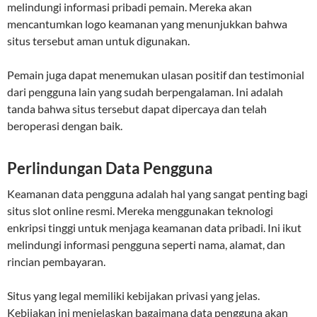
melindungi informasi pribadi pemain. Mereka akan
mencantumkan logo keamanan yang menunjukkan bahwa
situs tersebut aman untuk digunakan.
Pemain juga dapat menemukan ulasan positif dan testimonial
dari pengguna lain yang sudah berpengalaman. Ini adalah
tanda bahwa situs tersebut dapat dipercaya dan telah
beroperasi dengan baik.
Perlindungan Data Pengguna
Keamanan data pengguna adalah hal yang sangat penting bagi
situs slot online resmi. Mereka menggunakan teknologi
enkripsi tinggi untuk menjaga keamanan data pribadi. Ini ikut
melindungi informasi pengguna seperti nama, alamat, dan
rincian pembayaran.
Situs yang legal memiliki kebijakan privasi yang jelas.
Kebijakan ini menjelaskan bagaimana data pengguna akan