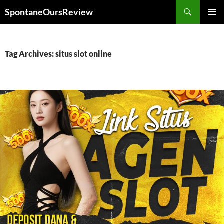
Search
SpontaneOursReview
SKIP
PRIMAR
TO
MENU
CONTENT
Tag Archives: situs slot online