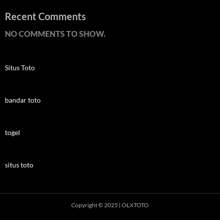
Recent Comments
NO COMMENTS TO SHOW.
Situs Toto
bandar toto
togel
situs toto
Copyright © 2025 |
OLXTOTO