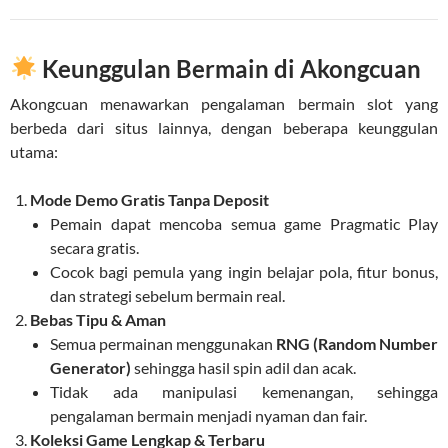
Keunggulan Bermain di Akongcuan
Akongcuan menawarkan pengalaman bermain slot yang
berbeda dari situs lainnya, dengan beberapa keunggulan
utama:
Mode Demo Gratis Tanpa Deposit
Pemain dapat mencoba semua game Pragmatic Play
secara gratis.
Cocok bagi pemula yang ingin belajar pola, fitur bonus,
dan strategi sebelum bermain real.
Bebas Tipu & Aman
Semua permainan menggunakan
RNG (Random Number
Generator)
sehingga hasil spin adil dan acak.
Tidak ada manipulasi kemenangan, sehingga
pengalaman bermain menjadi nyaman dan fair.
Koleksi Game Lengkap & Terbaru