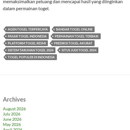
memaksimalkan peluang dan mencapai hasil yang diinginkan
dalam permainan togel.
AGEN TOGEL TERPERCAYA
BANDAR TOGEL ONLINE
PASAR TOGEL INDONESIA
PERMAINAN TOGEL TERBAIK
PLATFORM TOGEL RESMI
PREDIKSI TOGEL AKURAT
SISTEM TARUHAN TOGEL 2024
SITUS JUDI TOGEL 2024
TOGEL POPULER DI INDONESIA
Archives
August 2026
July 2026
June 2026
May 2026
April 2026