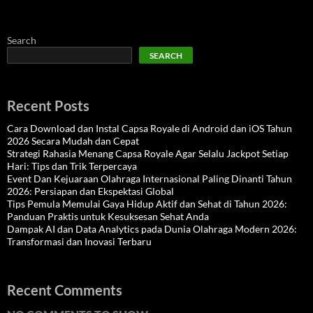
Search
SEARCH
Recent Posts
Cara Download dan Instal Capsa Royale di Android dan iOS Tahun
2026 Secara Mudah dan Cepat
Strategi Rahasia Menang Capsa Royale Agar Selalu Jackpot Setiap
Hari: Tips dan Trik Terpercaya
Event Dan Kejuaraan Olahraga Internasional Paling Dinanti Tahun
2026: Persiapan dan Ekspektasi Global
Tips Pemula Memulai Gaya Hidup Aktif dan Sehat di Tahun 2026:
Panduan Praktis untuk Kesuksesan Sehat Anda
Dampak AI dan Data Analytics pada Dunia Olahraga Modern 2026:
Transformasi dan Inovasi Terbaru
Recent Comments