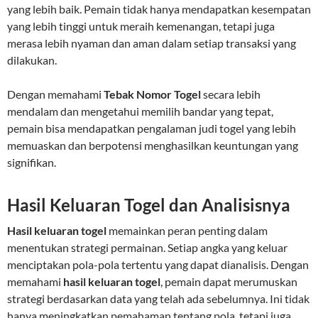
yang lebih baik. Pemain tidak hanya mendapatkan kesempatan
yang lebih tinggi untuk meraih kemenangan, tetapi juga
merasa lebih nyaman dan aman dalam setiap transaksi yang
dilakukan.
Dengan memahami
Tebak Nomor Togel
secara lebih
mendalam dan mengetahui memilih bandar yang tepat,
pemain bisa mendapatkan pengalaman judi togel yang lebih
memuaskan dan berpotensi menghasilkan keuntungan yang
signifikan.
Hasil Keluaran Togel dan Analisisnya
Hasil keluaran togel
memainkan peran penting dalam
menentukan strategi permainan. Setiap angka yang keluar
menciptakan pola-pola tertentu yang dapat dianalisis. Dengan
memahami
hasil keluaran togel
, pemain dapat merumuskan
strategi berdasarkan data yang telah ada sebelumnya. Ini tidak
hanya meningkatkan pemahaman tentang pola, tetapi juga