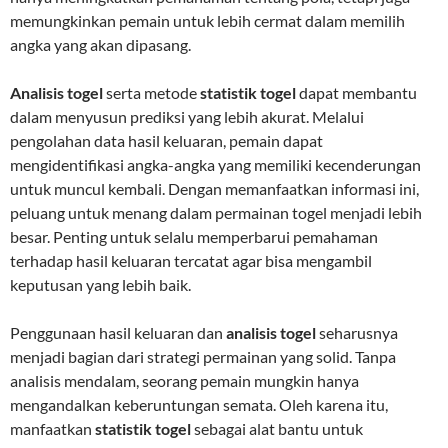
memungkinkan pemain untuk lebih cermat dalam memilih
angka yang akan dipasang.
Analisis togel
serta metode
statistik togel
dapat membantu
dalam menyusun prediksi yang lebih akurat. Melalui
pengolahan data hasil keluaran, pemain dapat
mengidentifikasi angka-angka yang memiliki kecenderungan
untuk muncul kembali. Dengan memanfaatkan informasi ini,
peluang untuk menang dalam permainan togel menjadi lebih
besar. Penting untuk selalu memperbarui pemahaman
terhadap hasil keluaran tercatat agar bisa mengambil
keputusan yang lebih baik.
Penggunaan hasil keluaran dan
analisis togel
seharusnya
menjadi bagian dari strategi permainan yang solid. Tanpa
analisis mendalam, seorang pemain mungkin hanya
mengandalkan keberuntungan semata. Oleh karena itu,
manfaatkan
statistik togel
sebagai alat bantu untuk