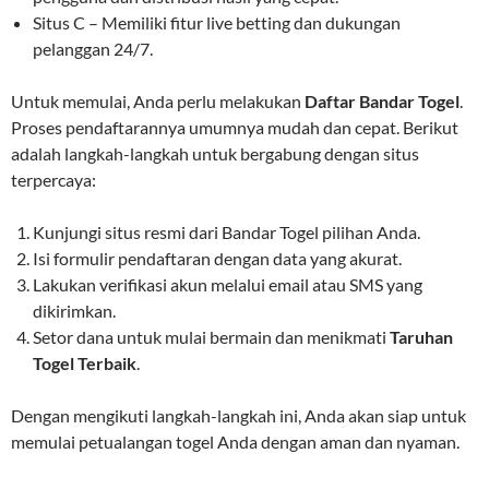
Situs C – Memiliki fitur live betting dan dukungan
pelanggan 24/7.
Untuk memulai, Anda perlu melakukan
Daftar Bandar Togel
.
Proses pendaftarannya umumnya mudah dan cepat. Berikut
adalah langkah-langkah untuk bergabung dengan situs
terpercaya:
Kunjungi situs resmi dari Bandar Togel pilihan Anda.
Isi formulir pendaftaran dengan data yang akurat.
Lakukan verifikasi akun melalui email atau SMS yang
dikirimkan.
Setor dana untuk mulai bermain dan menikmati
Taruhan
Togel Terbaik
.
Dengan mengikuti langkah-langkah ini, Anda akan siap untuk
memulai petualangan togel Anda dengan aman dan nyaman.