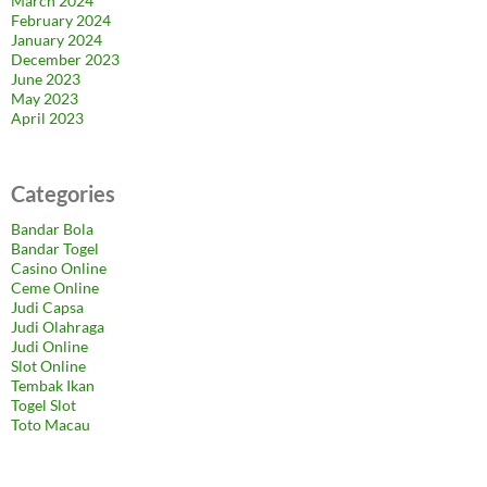
March 2024
February 2024
January 2024
December 2023
June 2023
May 2023
April 2023
Categories
Bandar Bola
Bandar Togel
Casino Online
Ceme Online
Judi Capsa
Judi Olahraga
Judi Online
Slot Online
Tembak Ikan
Togel Slot
Toto Macau