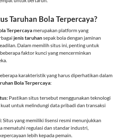
tempat untuk bertaruh.
tus Taruhan Bola Terpercaya?
ola Terpercaya
merupakan platform yang
rbagai
jenis taruhan
sepak bola dengan jaminan
adilan. Dalam memilih situs ini, penting untuk
beberapa faktor kunci yang mencerminkan
eka.
beberapa karakteristik yang harus diperhatikan dalam
aruhan Bola Terpercaya
:
tus:
Pastikan situs tersebut menggunakan teknologi
 kuat untuk melindungi data pribadi dan transaksi
:
Situs yang memiliki lisensi resmi menunjukkan
 mematuhi regulasi dan standar industri,
epercayaan lebih kepada pemain.