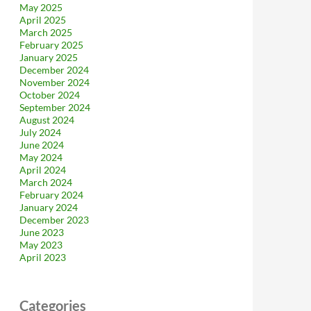
May 2025
April 2025
March 2025
February 2025
January 2025
December 2024
November 2024
October 2024
September 2024
August 2024
July 2024
June 2024
May 2024
April 2024
March 2024
February 2024
January 2024
December 2023
June 2023
May 2023
April 2023
Categories