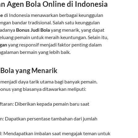
n Agen Bola Online di Indonesia
ne
di Indonesia menawarkan berbagai keunggulan
ngan bandar tradisional. Salah satu keunggulan
 adanya
Bonus Judi Bola
yang menarik, yang dapat
luang pemain untuk meraih keuntungan. Selain itu,
gan
yang responsif menjadi faktor penting dalam
alaman bermain yang lebih baik.
 Bola yang Menarik
menjadi daya tarik utama bagi banyak pemain.
bonus yang biasanya ditawarkan meliputi:
taran: Diberikan kepada pemain baru saat
n: Dapatkan persentase tambahan dari jumlah
l: Mendapatkan imbalan saat mengajak teman untuk