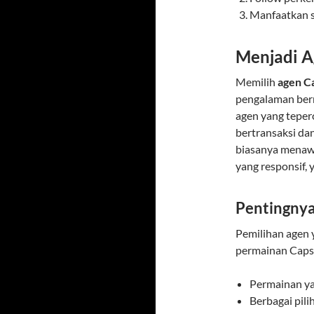
Manfaatkan s
Menjadi A
Memilih
agen C
pengalaman ber
agen yang tepe
bertransaksi da
biasanya menaw
yang responsif,
Pentingnya
Pemilihan agen 
permainan Capsa
Permainan ya
Berbagai pil