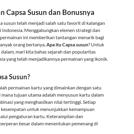
n Capsa Susun dan Bonusnya
 susun telah menjadi salah satu favorit di kalangan
di Indonesia. Menggabungkan elemen strategi dan
permainan ini memberikan tantangan menarik bagi
Banyak orang bertanya,
Apa itu Capsa susun
? Untuk
dalam, mari kita bahas sejarah dan popularitas
sia yang telah menjadikannya permainan yang ikonik.
psa Susun?
lah permainan kartu yang dimainkan dengan satu
 di mana tujuan utama adalah menyusun kartu dalam
inasi yang menghasilkan nilai tertinggi. Setiap
i kesempatan untuk menunjukkan kemampuan
lalui pengaturan kartu. Keterampilan dan
berperan besar dalam menentukan pemenang di