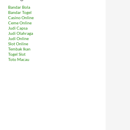
Bandar Bola
Bandar Togel
Casino Online
Ceme Online
Judi Capsa
Judi Olahraga
Judi Online
Slot Online
Tembak Ikan
Togel Slot
Toto Macau