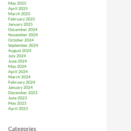
May 2025
April 2025
March 2025
February 2025
January 2025
December 2024
November 2024
October 2024
September 2024
August 2024
July 2024
June 2024
May 2024
April 2024
March 2024
February 2024
January 2024
December 2023
June 2023
May 2023
April 2023
Categories