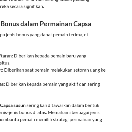
ka secara signifikan.
s Bonus dalam Permainan Capsa
pa jenis bonus yang dapat pemain terima, di
taran: Diberikan kepada pemain baru yang
situs.
t: Diberikan saat pemain melakukan setoran uang ke
as: Diberikan kepada pemain yang aktif dan sering
 Capsa susun
sering kali ditawarkan dalam bentuk
enis-jenis bonus di atas. Memahami berbagai jenis
membantu pemain memilih strategi permainan yang