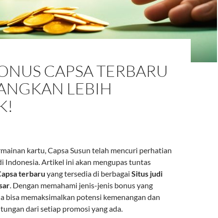
BONUS CAPSA TERBARU
ANGKAN LEBIH
K!
mainan kartu, Capsa Susun telah mencuri perhatian
i Indonesia. Artikel ini akan mengupas tuntas
apsa terbaru
yang tersedia di berbagai
Situs judi
sar
. Dengan memahami jenis-jenis bonus yang
da bisa memaksimalkan potensi kemenangan dan
ungan dari setiap promosi yang ada.