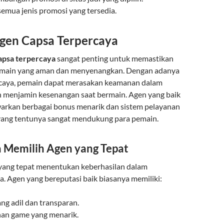
emua jenis promosi yang tersedia.
gen Capsa Terpercaya
apsa terpercaya
sangat penting untuk memastikan
main yang aman dan menyenangkan. Dengan adanya
rcaya, pemain dapat merasakan keamanan dalam
n menjamin kesenangan saat bermain. Agen yang baik
arkan berbagai bonus menarik dan sistem pelayanan
 yang tentunya sangat mendukung para pemain.
 Memilih Agen yang Tepat
yang tepat menentukan keberhasilan dalam
. Agen yang bereputasi baik biasanya memiliki:
ng adil dan transparan.
ihan game yang menarik.