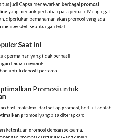
k situs judi Capsa menawarkan berbagai
promosi
line
yang menarik perhatian para pemain. Mengingat
an, diperlukan pemahaman akan promosi yang ada
a memperoleh keuntungan lebih.
puler Saat Ini
uk permainan yang tidak berhasil
ngan hadiah menarik
han untuk deposit pertama
ptimalkan Promosi untuk
an
n hasil maksimal dari setiap promosi, berikut adalah
optimalkan promosi
yang bisa diterapkan:
dan ketentuan promosi dengan seksama.
bangan promosi di situs judi yang dipilih.