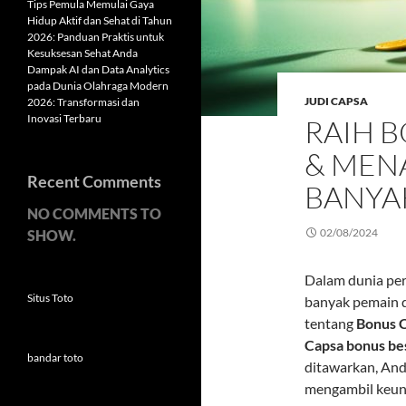
Tips Pemula Memulai Gaya
Hidup Aktif dan Sehat di Tahun
2026: Panduan Praktis untuk
Kesuksesan Sehat Anda
Dampak AI dan Data Analytics
pada Dunia Olahraga Modern
JUDI CAPSA
2026: Transformasi dan
Inovasi Terbaru
RAIH 
& MEN
Recent Comments
BANYA
NO COMMENTS TO
02/08/2024
SHOW.
Dalam dunia per
Situs Toto
banyak pemain d
tentang
Bonus C
Capsa bonus be
bandar toto
ditawarkan, An
mengambil keunt