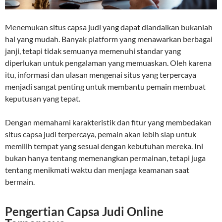
Menemukan situs capsa judi yang dapat diandalkan bukanlah
hal yang mudah. Banyak platform yang menawarkan berbagai
janji, tetapi tidak semuanya memenuhi standar yang
diperlukan untuk pengalaman yang memuaskan. Oleh karena
itu, informasi dan ulasan mengenai situs yang terpercaya
menjadi sangat penting untuk membantu pemain membuat
keputusan yang tepat.
Dengan memahami karakteristik dan fitur yang membedakan
situs capsa judi terpercaya, pemain akan lebih siap untuk
memilih tempat yang sesuai dengan kebutuhan mereka. Ini
bukan hanya tentang memenangkan permainan, tetapi juga
tentang menikmati waktu dan menjaga keamanan saat
bermain.
Pengertian Capsa Judi Online