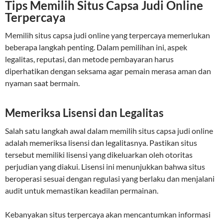
Tips Memilih Situs Capsa Judi Online
Terpercaya
Memilih situs capsa judi online yang terpercaya memerlukan
beberapa langkah penting. Dalam pemilihan ini, aspek
legalitas, reputasi, dan metode pembayaran harus
diperhatikan dengan seksama agar pemain merasa aman dan
nyaman saat bermain.
Memeriksa Lisensi dan Legalitas
Salah satu langkah awal dalam memilih situs capsa judi online
adalah memeriksa lisensi dan legalitasnya. Pastikan situs
tersebut memiliki lisensi yang dikeluarkan oleh otoritas
perjudian yang diakui. Lisensi ini menunjukkan bahwa situs
beroperasi sesuai dengan regulasi yang berlaku dan menjalani
audit untuk memastikan keadilan permainan.
Kebanyakan situs terpercaya akan mencantumkan informasi