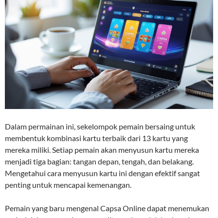
Dalam permainan ini, sekelompok pemain bersaing untuk
membentuk kombinasi kartu terbaik dari 13 kartu yang
mereka miliki. Setiap pemain akan menyusun kartu mereka
menjadi tiga bagian: tangan depan, tengah, dan belakang.
Mengetahui cara menyusun kartu ini dengan efektif sangat
penting untuk mencapai kemenangan.
Pemain yang baru mengenal Capsa Online dapat menemukan