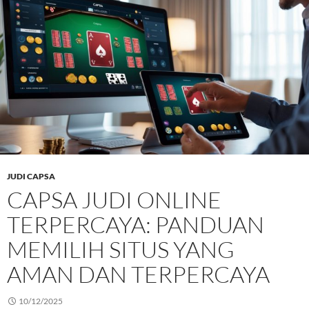
JUDI CAPSA
CAPSA JUDI ONLINE
TERPERCAYA: PANDUAN
MEMILIH SITUS YANG
AMAN DAN TERPERCAYA
10/12/2025