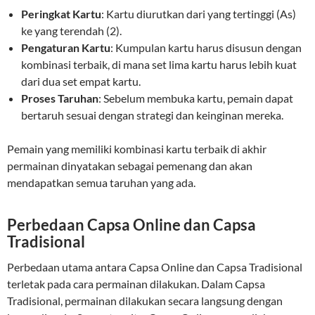
Peringkat Kartu
: Kartu diurutkan dari yang tertinggi (As)
ke yang terendah (2).
Pengaturan Kartu
: Kumpulan kartu harus disusun dengan
kombinasi terbaik, di mana set lima kartu harus lebih kuat
dari dua set empat kartu.
Proses Taruhan
: Sebelum membuka kartu, pemain dapat
bertaruh sesuai dengan strategi dan keinginan mereka.
Pemain yang memiliki kombinasi kartu terbaik di akhir
permainan dinyatakan sebagai pemenang dan akan
mendapatkan semua taruhan yang ada.
Perbedaan Capsa Online dan Capsa
Tradisional
Perbedaan utama antara Capsa Online dan Capsa Tradisional
terletak pada cara permainan dilakukan. Dalam Capsa
Tradisional, permainan dilakukan secara langsung dengan