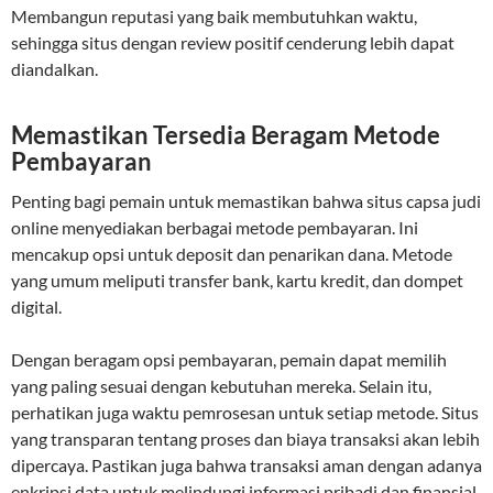
Membangun reputasi yang baik membutuhkan waktu,
sehingga situs dengan review positif cenderung lebih dapat
diandalkan.
Memastikan Tersedia Beragam Metode
Pembayaran
Penting bagi pemain untuk memastikan bahwa situs capsa judi
online menyediakan berbagai metode pembayaran. Ini
mencakup opsi untuk deposit dan penarikan dana. Metode
yang umum meliputi transfer bank, kartu kredit, dan dompet
digital.
Dengan beragam opsi pembayaran, pemain dapat memilih
yang paling sesuai dengan kebutuhan mereka. Selain itu,
perhatikan juga waktu pemrosesan untuk setiap metode. Situs
yang transparan tentang proses dan biaya transaksi akan lebih
dipercaya. Pastikan juga bahwa transaksi aman dengan adanya
enkripsi data untuk melindungi informasi pribadi dan finansial.