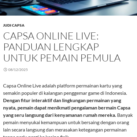
JUDI CAPSA
CAPSA ONLINE LIVE:
PANDUAN LENGKAP
UNTUK PEMAIN PEMULA
08/12/2025
Capsa Online Live adalah platform permainan kartu yang
semakin populer di kalangan penggemar game di Indonesia.
Dengan fitur interaktif dan lingkungan permainan yang
nyata, pemain dapat menikmati pengalaman bermain Capsa
yang seru langsung dari kenyamanan rumah mereka.
Banyak
pemain menyukai kemampuan untuk bersaing dengan orang
lain secara langsung dan merasakan ketegangan permainan
tanpa perlu pergi ke kasino fisik.