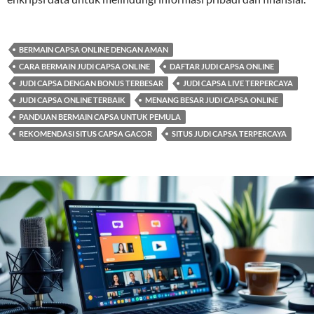
BERMAIN CAPSA ONLINE DENGAN AMAN
CARA BERMAIN JUDI CAPSA ONLINE
DAFTAR JUDI CAPSA ONLINE
JUDI CAPSA DENGAN BONUS TERBESAR
JUDI CAPSA LIVE TERPERCAYA
JUDI CAPSA ONLINE TERBAIK
MENANG BESAR JUDI CAPSA ONLINE
PANDUAN BERMAIN CAPSA UNTUK PEMULA
REKOMENDASI SITUS CAPSA GACOR
SITUS JUDI CAPSA TERPERCAYA