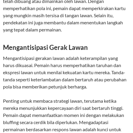
telah dibuang atau dimainkan oleh lawan. Dengan
memperhatikan pola ini, pemain dapat memperkirakan kartu
yang mungkin masih tersisa di tangan lawan. Selain itu,
pendekatan ini juga membantu dalam menentukan langkah
yang tepat dalam permainan.
Mengantisipasi Gerak Lawan
Mengantisipasi gerakan lawan adalah keterampilan yang
harus dikuasai. Pemain harus memperhatikan taruhan dan
ekspresi lawan untuk menilai kekuatan kartu mereka. Tanda-
tanda seperti keterlambatan dalam bertaruh atau perubahan
pola bisa memberikan petunjuk berharga.
Penting untuk membaca strategi lawan, terutama ketika
mereka menunjukkan kepercayaan diri saat bertaruh tinggi.
Pemain dapat memanfaatkan momen ini dengan melakukan
bluffing secara cerdik bila diperlukan. Mengadaptasi
permainan berdasarkan respons lawan adalah kunci untuk