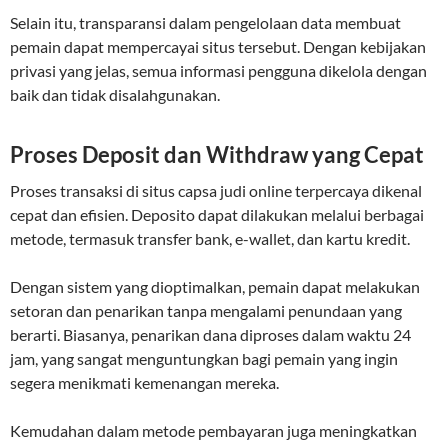
Selain itu, transparansi dalam pengelolaan data membuat
pemain dapat mempercayai situs tersebut. Dengan kebijakan
privasi yang jelas, semua informasi pengguna dikelola dengan
baik dan tidak disalahgunakan.
Proses Deposit dan Withdraw yang Cepat
Proses transaksi di situs capsa judi online terpercaya dikenal
cepat dan efisien. Deposito dapat dilakukan melalui berbagai
metode, termasuk transfer bank, e-wallet, dan kartu kredit.
Dengan sistem yang dioptimalkan, pemain dapat melakukan
setoran dan penarikan tanpa mengalami penundaan yang
berarti. Biasanya, penarikan dana diproses dalam waktu 24
jam, yang sangat menguntungkan bagi pemain yang ingin
segera menikmati kemenangan mereka.
Kemudahan dalam metode pembayaran juga meningkatkan