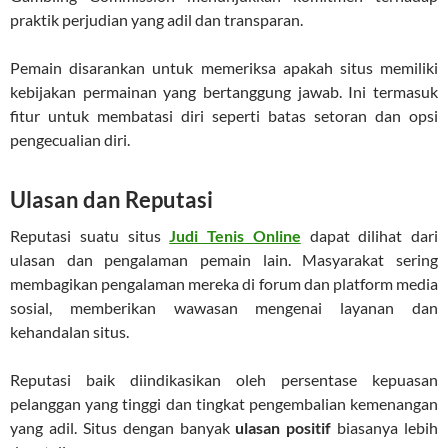
praktik perjudian yang adil dan transparan.
Pemain disarankan untuk memeriksa apakah situs memiliki
kebijakan permainan yang bertanggung jawab. Ini termasuk
fitur untuk membatasi diri seperti batas setoran dan opsi
pengecualian diri.
Ulasan dan Reputasi
Reputasi suatu situs
Judi Tenis Online
dapat dilihat dari
ulasan dan pengalaman pemain lain. Masyarakat sering
membagikan pengalaman mereka di forum dan platform media
sosial, memberikan wawasan mengenai layanan dan
kehandalan situs.
Reputasi baik diindikasikan oleh persentase kepuasan
pelanggan yang tinggi dan tingkat pengembalian kemenangan
yang adil. Situs dengan banyak
ulasan positif
biasanya lebih