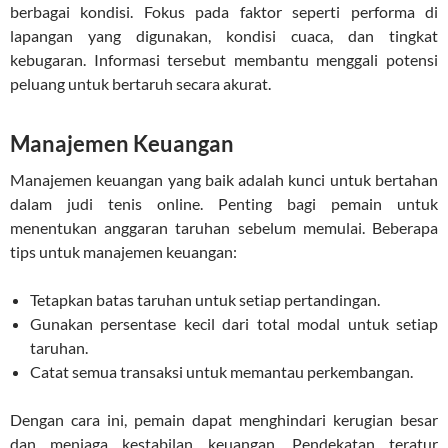
berbagai kondisi. Fokus pada faktor seperti performa di
lapangan yang digunakan, kondisi cuaca, dan tingkat
kebugaran. Informasi tersebut membantu menggali potensi
peluang untuk bertaruh secara akurat.
Manajemen Keuangan
Manajemen keuangan yang baik adalah kunci untuk bertahan
dalam judi tenis online. Penting bagi pemain untuk
menentukan anggaran taruhan sebelum memulai. Beberapa
tips untuk manajemen keuangan:
Tetapkan batas taruhan untuk setiap pertandingan.
Gunakan persentase kecil dari total modal untuk setiap
taruhan.
Catat semua transaksi untuk memantau perkembangan.
Dengan cara ini, pemain dapat menghindari kerugian besar
dan menjaga kestabilan keuangan. Pendekatan teratur