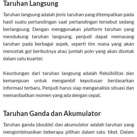
Taruhan Langsung
Taruhan langsung adalah jenis taruhan yang ditempatkan pada
hasil suatu pertandingan saat pertandingan tersebut sedang
berlangsung. Dengan menggunakan platform taruhan yang
mendukung taruhan langsung, penjudi dapat memasang
taruhan pada berbagai aspek, seperti tim mana yang akan
mencetak gol berikutnya atau jumlah poin yang akan dicetak
dalam satu kuarter.
Keuntungan dari taruhan langsung adalah fleksibilitas dan
kemampuan untuk mengambil keputusan berdasarkan
informasi terbaru. Penjudi harus siap menganalisis situasi dan
memanfaatkan momen yang ada dengan cepat.
Taruhan Ganda dan Akumulator
Taruhan ganda (double) dan akumulator adalah taruhan yang
mengombinasikan beberapa pilihan dalam satu tiket. Dalam