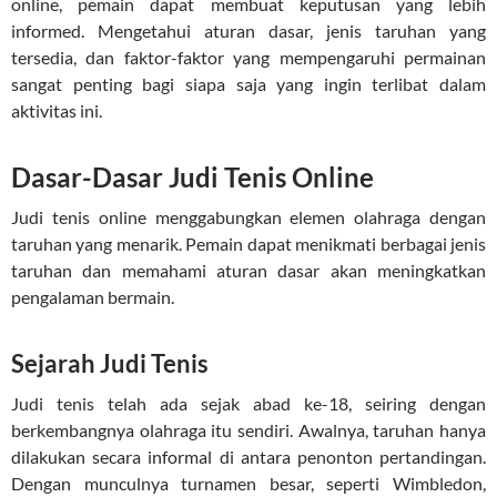
online, pemain dapat membuat keputusan yang lebih
informed. Mengetahui aturan dasar, jenis taruhan yang
tersedia, dan faktor-faktor yang mempengaruhi permainan
sangat penting bagi siapa saja yang ingin terlibat dalam
aktivitas ini.
Dasar-Dasar Judi Tenis Online
Judi tenis online menggabungkan elemen olahraga dengan
taruhan yang menarik. Pemain dapat menikmati berbagai jenis
taruhan dan memahami aturan dasar akan meningkatkan
pengalaman bermain.
Sejarah Judi Tenis
Judi tenis telah ada sejak abad ke-18, seiring dengan
berkembangnya olahraga itu sendiri. Awalnya, taruhan hanya
dilakukan secara informal di antara penonton pertandingan.
Dengan munculnya turnamen besar, seperti Wimbledon,