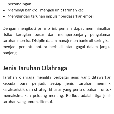
pertandingan
Membagi bankroll menjadi unit taruhan kecil
Menghindari taruhan impulsif berdasarkan emosi
Dengan mengikuti prinsip ini, pemain dapat meminimalkan
risiko kerugian besar dan memperpanjang pengalaman
taruhan mereka. Disiplin dalam manajemen bankroll sering kali
menjadi penentu antara berhasil atau gagal dalam jangka
panjang.
Jenis Taruhan Olahraga
Taruhan olahraga memiliki berbagai jenis yang ditawarkan
kepada para penjudi. Setiap jenis taruhan memiliki
karakteristik dan strategi khusus yang perlu dipahami untuk
memaksimalkan peluang menang. Berikut adalah tiga jenis
taruhan yang umum ditemui.