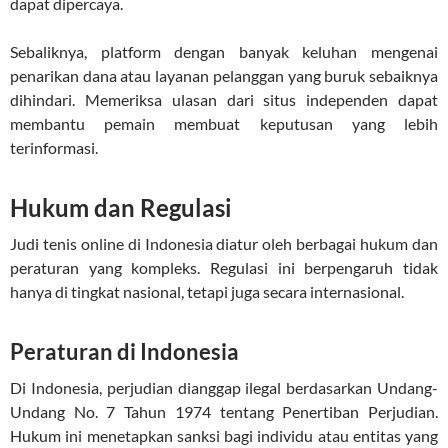
dapat dipercaya.
Sebaliknya, platform dengan banyak keluhan mengenai
penarikan dana atau layanan pelanggan yang buruk sebaiknya
dihindari. Memeriksa ulasan dari situs independen dapat
membantu pemain membuat keputusan yang lebih
terinformasi.
Hukum dan Regulasi
Judi tenis online di Indonesia diatur oleh berbagai hukum dan
peraturan yang kompleks. Regulasi ini berpengaruh tidak
hanya di tingkat nasional, tetapi juga secara internasional.
Peraturan di Indonesia
Di Indonesia, perjudian dianggap ilegal berdasarkan Undang-
Undang No. 7 Tahun 1974 tentang Penertiban Perjudian.
Hukum ini menetapkan sanksi bagi individu atau entitas yang