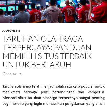
JUDI ONLINE
TARUHAN OLAHRAGA
TERPERCAYA: PANDUAN
MEMILIH SITUS TERBAIK
UNTUK BERTARUH
01/04/2025
Taruhan olahraga telah menjadi salah satu cara populer untuk
menikmati berbagai jenis pertandingan dan kompetisi.
Mencari situs taruhan olahraga terpercaya sangat penting
bagi mereka yang ingin memastikan pengalaman yang aman