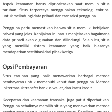
Aspek keamanan harus diprioritaskan saat memilih situs
taruhan. Situs terpercaya menggunakan teknologi enkripsi
untuk melindungi data pribadi dan transaksi pengguna.
Pengguna perlu memastikan bahwa situs memiliki kebijakan
privasi yang jelas. Kebijakan ini harus menjelaskan bagaimana
data pribadi akan digunakan dan dilindungi. Selain itu, situs
yang memiliki sistem keamanan yang baik biasanya
mendapatkan sertifikasi dari pihak ketiga.
Opsi Pembayaran
Situs taruhan yang baik menawarkan berbagai metode
pembayaran untuk memenuhi kebutuhan pengguna. Metode
ini termasuk transfer bank, e-wallet, dan kartu kredit.
Kecepatan dan keamanan transaksi juga patut diperhatikan.
Pengguna sebaiknya memilih situs yang menawarkan metode
pembayaran yang dikenal dan terpercaya. Pastikan juga ada