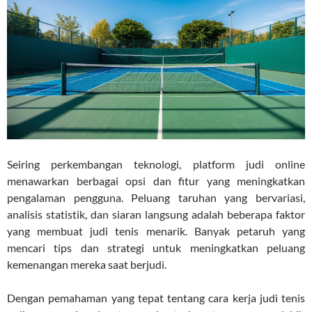
Seiring perkembangan teknologi, platform judi online
menawarkan berbagai opsi dan fitur yang meningkatkan
pengalaman pengguna. Peluang taruhan yang bervariasi,
analisis statistik, dan siaran langsung adalah beberapa faktor
yang membuat judi tenis menarik. Banyak petaruh yang
mencari tips dan strategi untuk meningkatkan peluang
kemenangan mereka saat berjudi.
Dengan pemahaman yang tepat tentang cara kerja judi tenis