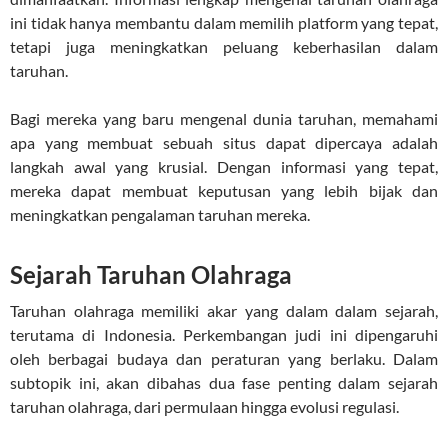
ini tidak hanya membantu dalam memilih platform yang tepat,
tetapi juga meningkatkan peluang keberhasilan dalam
taruhan.
Bagi mereka yang baru mengenal dunia taruhan, memahami
apa yang membuat sebuah situs dapat dipercaya adalah
langkah awal yang krusial. Dengan informasi yang tepat,
mereka dapat membuat keputusan yang lebih bijak dan
meningkatkan pengalaman taruhan mereka.
Sejarah Taruhan Olahraga
Taruhan olahraga memiliki akar yang dalam dalam sejarah,
terutama di Indonesia. Perkembangan judi ini dipengaruhi
oleh berbagai budaya dan peraturan yang berlaku. Dalam
subtopik ini, akan dibahas dua fase penting dalam sejarah
taruhan olahraga, dari permulaan hingga evolusi regulasi.