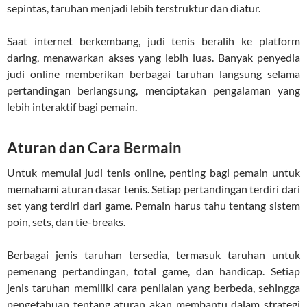
sepintas, taruhan menjadi lebih terstruktur dan diatur.
Saat internet berkembang, judi tenis beralih ke platform
daring, menawarkan akses yang lebih luas. Banyak penyedia
judi online memberikan berbagai taruhan langsung selama
pertandingan berlangsung, menciptakan pengalaman yang
lebih interaktif bagi pemain.
Aturan dan Cara Bermain
Untuk memulai judi tenis online, penting bagi pemain untuk
memahami aturan dasar tenis. Setiap pertandingan terdiri dari
set yang terdiri dari game. Pemain harus tahu tentang sistem
poin, sets, dan tie-breaks.
Berbagai jenis taruhan tersedia, termasuk taruhan untuk
pemenang pertandingan, total game, dan handicap. Setiap
jenis taruhan memiliki cara penilaian yang berbeda, sehingga
pengetahuan tentang aturan akan membantu dalam strategi