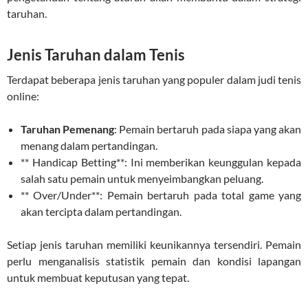
taruhan.
Jenis Taruhan dalam Tenis
Terdapat beberapa jenis taruhan yang populer dalam judi tenis
online:
Taruhan Pemenang
: Pemain bertaruh pada siapa yang akan
menang dalam pertandingan.
** Handicap Betting**: Ini memberikan keunggulan kepada
salah satu pemain untuk menyeimbangkan peluang.
** Over/Under**: Pemain bertaruh pada total game yang
akan tercipta dalam pertandingan.
Setiap jenis taruhan memiliki keunikannya tersendiri. Pemain
perlu menganalisis statistik pemain dan kondisi lapangan
untuk membuat keputusan yang tepat.