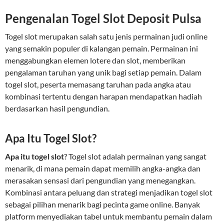
Pengenalan Togel Slot Deposit Pulsa
Togel slot merupakan salah satu jenis permainan judi online
yang semakin populer di kalangan pemain. Permainan ini
menggabungkan elemen lotere dan slot, memberikan
pengalaman taruhan yang unik bagi setiap pemain. Dalam
togel slot, peserta memasang taruhan pada angka atau
kombinasi tertentu dengan harapan mendapatkan hadiah
berdasarkan hasil pengundian.
Apa Itu Togel Slot?
Apa itu togel slot
? Togel slot adalah permainan yang sangat
menarik, di mana pemain dapat memilih angka-angka dan
merasakan sensasi dari pengundian yang menegangkan.
Kombinasi antara peluang dan strategi menjadikan togel slot
sebagai pilihan menarik bagi pecinta game online. Banyak
platform menyediakan tabel untuk membantu pemain dalam