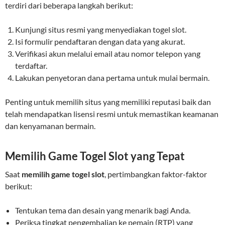
terdiri dari beberapa langkah berikut:
Kunjungi situs resmi yang menyediakan togel slot.
Isi formulir pendaftaran dengan data yang akurat.
Verifikasi akun melalui email atau nomor telepon yang
terdaftar.
Lakukan penyetoran dana pertama untuk mulai bermain.
Penting untuk memilih situs yang memiliki reputasi baik dan
telah mendapatkan lisensi resmi untuk memastikan keamanan
dan kenyamanan bermain.
Memilih Game Togel Slot yang Tepat
Saat
memilih game togel slot
, pertimbangkan faktor-faktor
berikut:
Tentukan tema dan desain yang menarik bagi Anda.
Periksa tingkat pengembalian ke pemain (RTP) yang