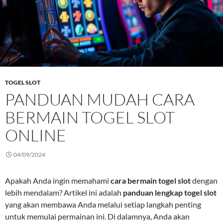
TOGEL SLOT
PANDUAN MUDAH CARA
BERMAIN TOGEL SLOT
ONLINE
04/09/2024
Apakah Anda ingin memahami
cara bermain togel slot
dengan
lebih mendalam? Artikel ini adalah
panduan lengkap togel slot
yang akan membawa Anda melalui setiap langkah penting
untuk memulai permainan ini. Di dalamnya, Anda akan