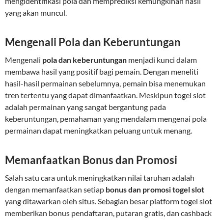
mengidentifikasi pola dan memprediksi kemungkinan hasil
yang akan muncul.
Mengenali Pola dan Keberuntungan
Mengenali
pola dan keberuntungan
menjadi kunci dalam
membawa hasil yang positif bagi pemain. Dengan meneliti
hasil-hasil permainan sebelumnya, pemain bisa menemukan
tren tertentu yang dapat dimanfaatkan. Meskipun togel slot
adalah permainan yang sangat bergantung pada
keberuntungan, pemahaman yang mendalam mengenai pola
permainan dapat meningkatkan peluang untuk menang.
Memanfaatkan Bonus dan Promosi
Salah satu cara untuk meningkatkan nilai taruhan adalah
dengan memanfaatkan setiap
bonus dan promosi togel slot
yang ditawarkan oleh situs. Sebagian besar platform togel slot
memberikan bonus pendaftaran, putaran gratis, dan cashback