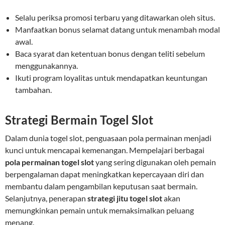
Selalu periksa promosi terbaru yang ditawarkan oleh situs.
Manfaatkan bonus selamat datang untuk menambah modal
awal.
Baca syarat dan ketentuan bonus dengan teliti sebelum
menggunakannya.
Ikuti program loyalitas untuk mendapatkan keuntungan
tambahan.
Strategi Bermain Togel Slot
Dalam dunia togel slot, penguasaan pola permainan menjadi
kunci untuk mencapai kemenangan. Mempelajari berbagai
pola permainan togel slot
yang sering digunakan oleh pemain
berpengalaman dapat meningkatkan kepercayaan diri dan
membantu dalam pengambilan keputusan saat bermain.
Selanjutnya, penerapan
strategi jitu togel slot
akan
memungkinkan pemain untuk memaksimalkan peluang
menang.