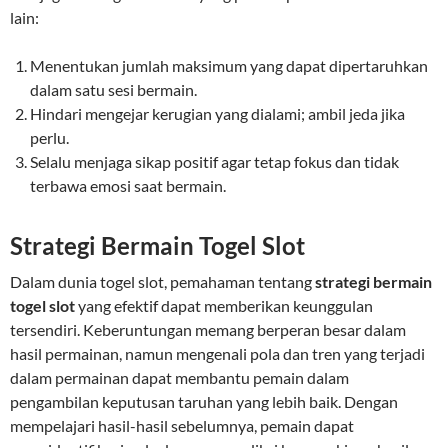
lain:
Menentukan jumlah maksimum yang dapat dipertaruhkan
dalam satu sesi bermain.
Hindari mengejar kerugian yang dialami; ambil jeda jika
perlu.
Selalu menjaga sikap positif agar tetap fokus dan tidak
terbawa emosi saat bermain.
Strategi Bermain Togel Slot
Dalam dunia togel slot, pemahaman tentang
strategi bermain
togel slot
yang efektif dapat memberikan keunggulan
tersendiri. Keberuntungan memang berperan besar dalam
hasil permainan, namun mengenali pola dan tren yang terjadi
dalam permainan dapat membantu pemain dalam
pengambilan keputusan taruhan yang lebih baik. Dengan
mempelajari hasil-hasil sebelumnya, pemain dapat