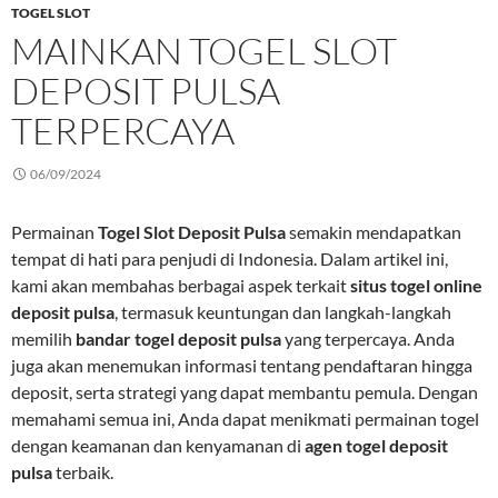
TOGEL SLOT
MAINKAN TOGEL SLOT
DEPOSIT PULSA
TERPERCAYA
06/09/2024
Permainan
Togel Slot Deposit Pulsa
semakin mendapatkan
tempat di hati para penjudi di Indonesia. Dalam artikel ini,
kami akan membahas berbagai aspek terkait
situs togel online
deposit pulsa
, termasuk keuntungan dan langkah-langkah
memilih
bandar togel deposit pulsa
yang terpercaya. Anda
juga akan menemukan informasi tentang pendaftaran hingga
deposit, serta strategi yang dapat membantu pemula. Dengan
memahami semua ini, Anda dapat menikmati permainan togel
dengan keamanan dan kenyamanan di
agen togel deposit
pulsa
terbaik.