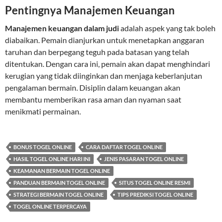
Pentingnya Manajemen Keuangan
Manajemen keuangan dalam judi
adalah aspek yang tak boleh
diabaikan. Pemain dianjurkan untuk menetapkan anggaran
taruhan dan berpegang teguh pada batasan yang telah
ditentukan. Dengan cara ini, pemain akan dapat menghindari
kerugian yang tidak diinginkan dan menjaga keberlanjutan
pengalaman bermain. Disiplin dalam keuangan akan
membantu memberikan rasa aman dan nyaman saat
menikmati permainan.
BONUS TOGEL ONLINE
CARA DAFTAR TOGEL ONLINE
HASIL TOGEL ONLINE HARI INI
JENIS PASARAN TOGEL ONLINE
KEAMANAN BERMAIN TOGEL ONLINE
PANDUAN BERMAIN TOGEL ONLINE
SITUS TOGEL ONLINE RESMI
STRATEGI BERMAIN TOGEL ONLINE
TIPS PREDIKSI TOGEL ONLINE
TOGEL ONLINE TERPERCAYA