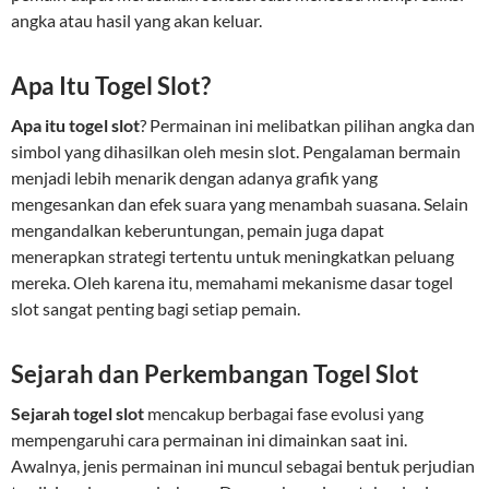
angka atau hasil yang akan keluar.
Apa Itu Togel Slot?
Apa itu togel slot
? Permainan ini melibatkan pilihan angka dan
simbol yang dihasilkan oleh mesin slot. Pengalaman bermain
menjadi lebih menarik dengan adanya grafik yang
mengesankan dan efek suara yang menambah suasana. Selain
mengandalkan keberuntungan, pemain juga dapat
menerapkan strategi tertentu untuk meningkatkan peluang
mereka. Oleh karena itu, memahami mekanisme dasar togel
slot sangat penting bagi setiap pemain.
Sejarah dan Perkembangan Togel Slot
Sejarah togel slot
mencakup berbagai fase evolusi yang
mempengaruhi cara permainan ini dimainkan saat ini.
Awalnya, jenis permainan ini muncul sebagai bentuk perjudian