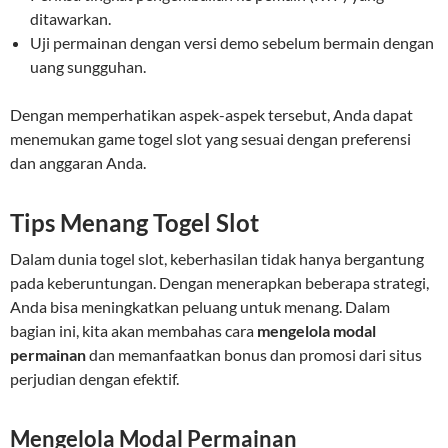
ditawarkan.
Uji permainan dengan versi demo sebelum bermain dengan
uang sungguhan.
Dengan memperhatikan aspek-aspek tersebut, Anda dapat
menemukan game togel slot yang sesuai dengan preferensi
dan anggaran Anda.
Tips Menang Togel Slot
Dalam dunia togel slot, keberhasilan tidak hanya bergantung
pada keberuntungan. Dengan menerapkan beberapa strategi,
Anda bisa meningkatkan peluang untuk menang. Dalam
bagian ini, kita akan membahas cara
mengelola modal
permainan
dan memanfaatkan bonus dan promosi dari situs
perjudian dengan efektif.
Mengelola Modal Permainan