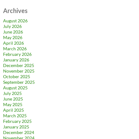
Archives
August 2026
July 2026
June 2026
May 2026
April 2026
March 2026
February 2026
January 2026
December 2025
November 2025
October 2025
September 2025
August 2025
July 2025
June 2025
May 2025
April 2025
March 2025
February 2025
January 2025
December 2024
November 2024