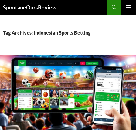
Search
SpontaneOursReview
SKIP
PRIMAR
TO
MENU
CONTENT
Tag Archives: Indonesian Sports Betting