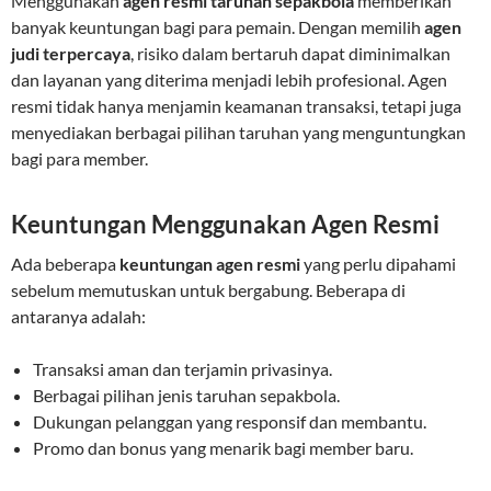
Menggunakan
agen resmi taruhan sepakbola
memberikan
banyak keuntungan bagi para pemain. Dengan memilih
agen
judi terpercaya
, risiko dalam bertaruh dapat diminimalkan
dan layanan yang diterima menjadi lebih profesional. Agen
resmi tidak hanya menjamin keamanan transaksi, tetapi juga
menyediakan berbagai pilihan taruhan yang menguntungkan
bagi para member.
Keuntungan Menggunakan Agen Resmi
Ada beberapa
keuntungan agen resmi
yang perlu dipahami
sebelum memutuskan untuk bergabung. Beberapa di
antaranya adalah:
Transaksi aman dan terjamin privasinya.
Berbagai pilihan jenis taruhan sepakbola.
Dukungan pelanggan yang responsif dan membantu.
Promo dan bonus yang menarik bagi member baru.