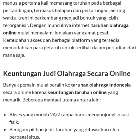
manusia pertama kali memasang taruhan pada berbagai
pertandingan, termasuk balapan dan pertarungan. Seiring
waktu, tren ini berkembang menjadi bentuk yang lebih
terorganisir. Dengan munculnya internet,
taruhan olahraga
online
mulai mengalami lonjakan yang amat pesat.
Kemudahan akses dan berbagai platform yang tersedia
memudahkan para petaruh untuk terlibat dalam perjudian dari
mana saja.
Keuntungan Judi Olahraga Secara Online
Banyak pemain mulai beralih ke
taruhan olahraga Indonesia
secara online karena
keuntungan taruhan online
yang
menarik. Beberapa manfaat utama antara lain:
Akses yang mudah 24/7 tanpa harus mengunjungi lokasi
fisik.
Beragam pilihan jenis taruhan yang ditawarkan oleh
berbagai situs.