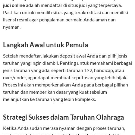
judi online
adalah mendaftar di situs judi yang terpercaya.
Pastikan untuk memilih situs yang terakreditasi dan memiliki
lisensi resmi agar pengalaman bermain Anda aman dan
nyaman.
Langkah Awal untuk Pemula
Setelah mendaftar, lakukan deposit awal Anda dan pilih jenis
taruhan yang ingin diambil. Penting untuk memahami berbagai
jenis taruhan yang ada, seperti taruhan 1×2, handicap, atau
over/under, agar dapat membuat keputusan yang lebih bijak.
Proses ini akan memperkenalkan Anda pada berbagai pilihan
taruhan dan memberikan dasar yang kuat sebelum
melanjutkan ke taruhan yang lebih kompleks.
Strategi Sukses dalam Taruhan Olahraga
Ketika Anda sudah merasa nyaman dengan proses taruhan,