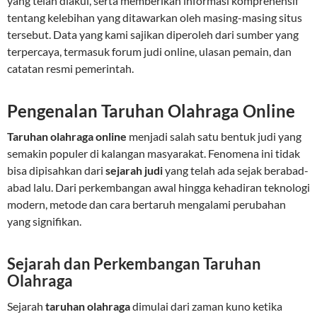
yang telah diakui, serta memberikan informasi komprehensif
tentang kelebihan yang ditawarkan oleh masing-masing situs
tersebut. Data yang kami sajikan diperoleh dari sumber yang
terpercaya, termasuk forum judi online, ulasan pemain, dan
catatan resmi pemerintah.
Pengenalan Taruhan Olahraga Online
Taruhan olahraga online
menjadi salah satu bentuk judi yang
semakin populer di kalangan masyarakat. Fenomena ini tidak
bisa dipisahkan dari
sejarah judi
yang telah ada sejak berabad-
abad lalu. Dari perkembangan awal hingga kehadiran teknologi
modern, metode dan cara bertaruh mengalami perubahan
yang signifikan.
Sejarah dan Perkembangan Taruhan
Olahraga
Sejarah
taruhan olahraga
dimulai dari zaman kuno ketika