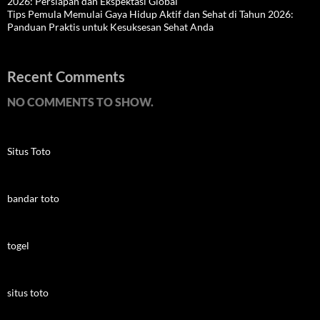
2026: Persiapan dan Ekspektasi Global
Tips Pemula Memulai Gaya Hidup Aktif dan Sehat di Tahun 2026:
Panduan Praktis untuk Kesuksesan Sehat Anda
Recent Comments
NO COMMENTS TO SHOW.
Situs Toto
bandar toto
togel
situs toto