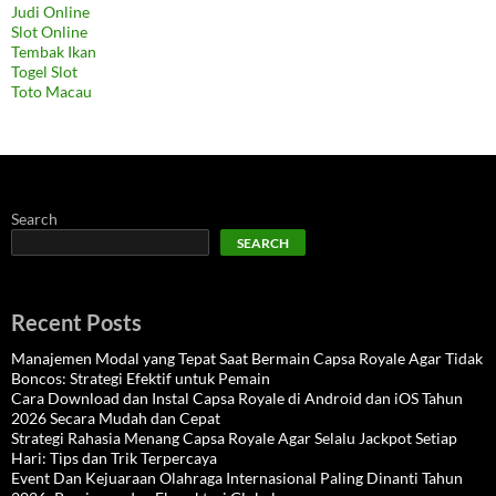
Judi Online
Slot Online
Tembak Ikan
Togel Slot
Toto Macau
Search
SEARCH
Recent Posts
Manajemen Modal yang Tepat Saat Bermain Capsa Royale Agar Tidak
Boncos: Strategi Efektif untuk Pemain
Cara Download dan Instal Capsa Royale di Android dan iOS Tahun
2026 Secara Mudah dan Cepat
Strategi Rahasia Menang Capsa Royale Agar Selalu Jackpot Setiap
Hari: Tips dan Trik Terpercaya
Event Dan Kejuaraan Olahraga Internasional Paling Dinanti Tahun