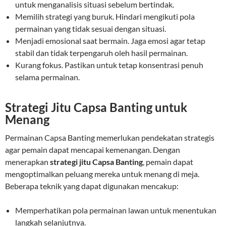
untuk menganalisis situasi sebelum bertindak.
Memilih strategi yang buruk. Hindari mengikuti pola
permainan yang tidak sesuai dengan situasi.
Menjadi emosional saat bermain. Jaga emosi agar tetap
stabil dan tidak terpengaruh oleh hasil permainan.
Kurang fokus. Pastikan untuk tetap konsentrasi penuh
selama permainan.
Strategi Jitu Capsa Banting untuk
Menang
Permainan Capsa Banting memerlukan pendekatan strategis
agar pemain dapat mencapai kemenangan. Dengan
menerapkan
strategi jitu Capsa Banting
, pemain dapat
mengoptimalkan peluang mereka untuk menang di meja.
Beberapa teknik yang dapat digunakan mencakup:
Memperhatikan pola permainan lawan untuk menentukan
langkah selanjutnya.