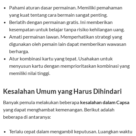
Pahami aturan dasar permainan. Memiliki pemahaman
yang kuat tentang cara bermain sangat penting.
Berlatih dengan permainan gratis. Ini memberikan
kesempatan untuk belajar tanpa risiko kehilangan uang.
Amati permainan lawan. Memperhatikan strategi yang
digunakan oleh pemain lain dapat memberikan wawasan
berharga.
Atur kombinasi kartu yang tepat. Usahakan untuk
menyusun kartu dengan memprioritaskan kombinasi yang
memiliki nilai tinggi.
Kesalahan Umum yang Harus Dihindari
Banyak pemula melakukan beberapa
kesalahan dalam Capsa
yang dapat menghambat kemenangan. Berikut adalah
beberapa di antaranya:
Terlalu cepat dalam mengambil keputusan. Luangkan waktu