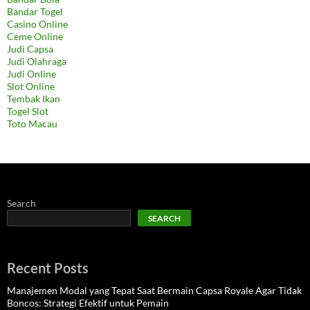
Bandar Togel
Casino Online
Ceme Online
Judi Capsa
Judi Olahraga
Judi Online
Slot Online
Tembak Ikan
Togel Slot
Toto Macau
Search
SEARCH
Recent Posts
Manajemen Modal yang Tepat Saat Bermain Capsa Royale Agar Tidak
Boncos: Strategi Efektif untuk Pemain