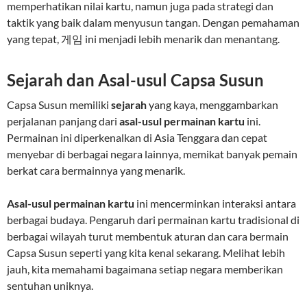
memperhatikan nilai kartu, namun juga pada strategi dan
taktik yang baik dalam menyusun tangan. Dengan pemahaman
yang tepat, 게임 ini menjadi lebih menarik dan menantang.
Sejarah dan Asal-usul Capsa Susun
Capsa Susun memiliki
sejarah
yang kaya, menggambarkan
perjalanan panjang dari
asal-usul permainan kartu
ini.
Permainan ini diperkenalkan di Asia Tenggara dan cepat
menyebar di berbagai negara lainnya, memikat banyak pemain
berkat cara bermainnya yang menarik.
Asal-usul permainan kartu
ini mencerminkan interaksi antara
berbagai budaya. Pengaruh dari permainan kartu tradisional di
berbagai wilayah turut membentuk aturan dan cara bermain
Capsa Susun seperti yang kita kenal sekarang. Melihat lebih
jauh, kita memahami bagaimana setiap negara memberikan
sentuhan uniknya.