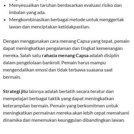
Menyesuaikan taruhan berdasarkan evaluasi risiko dan
imbalan yang ada.
Mengkombinasikan berbagai metode untuk menggertak
lawan dan menciptakan ketidakpastian.
Dengan menggunakan cara menang Capsa yang tepat, pemain
dapat meningkatkan pengalaman dan tingkat kemenangan
mereka. Salah satu
rahasia menang Capsa
adalah disiplin
dalam pengelolaan bankroll. Pemain harus mampu
mengendalikan emosi dan tidak terbawa suasana saat
bermain.
Strategi jitu
lainnya adalah berlatih secara teratur dan
mempelajari berbagai taktik yang dapat meningkatkan
keterampilan bermain. Pemain yang berkomitmen untuk
meningkatkan permainan mereka akan lebih cepat memahami
dinamika dan menemukan keunggulan dibandingkan lawan.