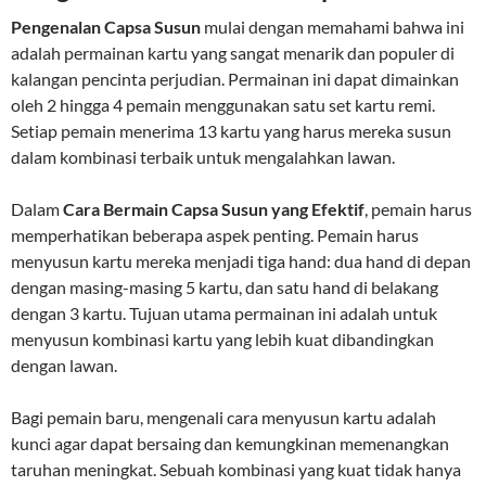
Pengenalan Capsa Susun
mulai dengan memahami bahwa ini
adalah permainan kartu yang sangat menarik dan populer di
kalangan pencinta perjudian. Permainan ini dapat dimainkan
oleh 2 hingga 4 pemain menggunakan satu set kartu remi.
Setiap pemain menerima 13 kartu yang harus mereka susun
dalam kombinasi terbaik untuk mengalahkan lawan.
Dalam
Cara Bermain Capsa Susun yang Efektif
, pemain harus
memperhatikan beberapa aspek penting. Pemain harus
menyusun kartu mereka menjadi tiga hand: dua hand di depan
dengan masing-masing 5 kartu, dan satu hand di belakang
dengan 3 kartu. Tujuan utama permainan ini adalah untuk
menyusun kombinasi kartu yang lebih kuat dibandingkan
dengan lawan.
Bagi pemain baru, mengenali cara menyusun kartu adalah
kunci agar dapat bersaing dan kemungkinan memenangkan
taruhan meningkat. Sebuah kombinasi yang kuat tidak hanya