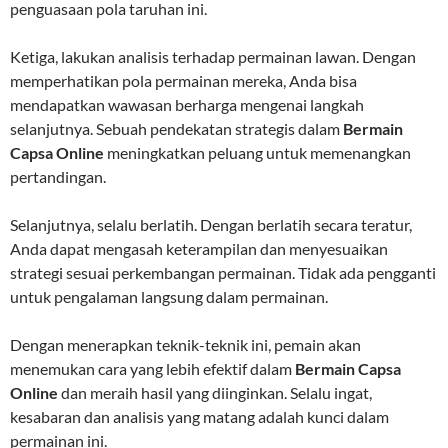
penguasaan pola taruhan ini.
Ketiga, lakukan analisis terhadap permainan lawan. Dengan
memperhatikan pola permainan mereka, Anda bisa
mendapatkan wawasan berharga mengenai langkah
selanjutnya. Sebuah pendekatan strategis dalam
Bermain
Capsa Online
meningkatkan peluang untuk memenangkan
pertandingan.
Selanjutnya, selalu berlatih. Dengan berlatih secara teratur,
Anda dapat mengasah keterampilan dan menyesuaikan
strategi sesuai perkembangan permainan. Tidak ada pengganti
untuk pengalaman langsung dalam permainan.
Dengan menerapkan teknik-teknik ini, pemain akan
menemukan cara yang lebih efektif dalam
Bermain Capsa
Online
dan meraih hasil yang diinginkan. Selalu ingat,
kesabaran dan analisis yang matang adalah kunci dalam
permainan ini.