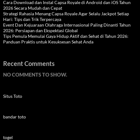
Cara Download dan Instal Capsa Royale di Android dan iOS Tahun
2026 Secara Mudah dan Cepat
Strategi Rahasia Menang Capsa Royale Agar Selalu Jackpot Setiap
Hari: Tips dan Trik Terpercaya
Event Dan Kejuaraan Olahraga Internasional Paling Dinanti Tahun
2026: Persiapan dan Ekspektasi Global
Tips Pemula Memulai Gaya Hidup Aktif dan Sehat di Tahun 2026:
Panduan Praktis untuk Kesuksesan Sehat Anda
Recent Comments
NO COMMENTS TO SHOW.
Situs Toto
bandar toto
togel