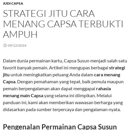
JUDI CAPSA
STRATEGI JITU CARA
MENANG CAPSA TERBUKTI
AMPUH
09/12/2024
Dalam dunia permainan kartu, Capsa Susun menjadi salah satu
favorit banyak pemain. Artikel ini mengupas berbagai
strategi
jitu
untuk meningkatkan peluang Anda dalam
cara menang
Capsa
. Dengan pemahaman yang tepat, baik pemula maupun
pemain berpengalaman akan dapat menggapai
rahasia
menang main Capsa
yang selama ini diimpikan. Melalui
panduan ini, kami akan memberikan wawasan berharga yang
didasarkan pada sumber terpercaya dan pengalaman nyata.
Pengenalan Permainan Capsa Susun