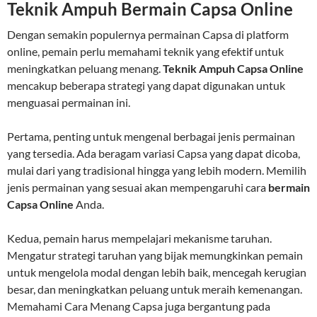
Teknik Ampuh Bermain Capsa Online
Dengan semakin populernya permainan Capsa di platform
online, pemain perlu memahami teknik yang efektif untuk
meningkatkan peluang menang.
Teknik Ampuh Capsa Online
mencakup beberapa strategi yang dapat digunakan untuk
menguasai permainan ini.
Pertama, penting untuk mengenal berbagai jenis permainan
yang tersedia. Ada beragam variasi Capsa yang dapat dicoba,
mulai dari yang tradisional hingga yang lebih modern. Memilih
jenis permainan yang sesuai akan mempengaruhi cara
bermain
Capsa Online
Anda.
Kedua, pemain harus mempelajari mekanisme taruhan.
Mengatur strategi taruhan yang bijak memungkinkan pemain
untuk mengelola modal dengan lebih baik, mencegah kerugian
besar, dan meningkatkan peluang untuk meraih kemenangan.
Memahami Cara Menang Capsa juga bergantung pada