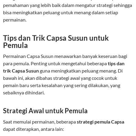
pemahaman yang lebih baik dalam mengatur strategi sehingga
bisa meningkatkan peluang untuk menang dalam setiap
permainan.
Tips dan Trik Capsa Susun untuk
Pemula
Permainan Capsa Susun menawarkan banyak keseruan bagi
para pemula. Penting untuk mengetahui beberapa
tips dan
trik Capsa Susun
guna meningkatkan peluang menang. Di
bawah ini, akan dibahas strategi awal yang cocok untuk
pemain baru serta kesalahan yang sering dilakukan, yang
sebaiknya dihindari.
Strategi Awal untuk Pemula
Saat memulai permainan, beberapa
strategi pemula Capsa
dapat diterapkan, antara lain: