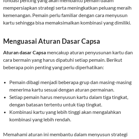
fondasi penting yang akan membantu pemain dalam
mempersiapkan strategi serta meningkatkan peluang meraih
kemenangan. Pemain perlu familiar dengan cara menyusun
kartu sehingga bisa memaksimalkan kombinasi yang dimiliki.
Menguasai Aturan Dasar Capsa
Aturan dasar Capsa
mencakup aturan penyusunan kartu dan
cara bermain yang harus dipatuhi setiap pemain. Berikut
beberapa poin penting yang perlu diperhatikan:
Pemain dibagi menjadi beberapa grup dan masing-masing
menerima kartu sesuai dengan aturan permainan.
Setiap pemain harus menyusun kartu dalam tiga tingkat,
dengan batasan tertentu untuk tiap tingkat.
Kombinasi kartu yang lebih tinggi akan mengalahkan
kombinasi yang lebih rendah.
Memahami aturan ini membantu dalam menyusun strategi