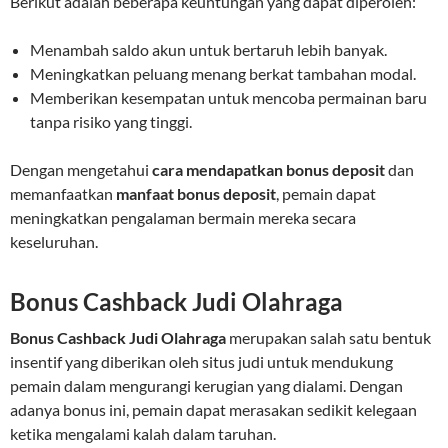
Berikut adalah beberapa keuntungan yang dapat diperoleh:
Menambah saldo akun untuk bertaruh lebih banyak.
Meningkatkan peluang menang berkat tambahan modal.
Memberikan kesempatan untuk mencoba permainan baru
tanpa risiko yang tinggi.
Dengan mengetahui
cara mendapatkan bonus deposit
dan
memanfaatkan
manfaat bonus deposit
, pemain dapat
meningkatkan pengalaman bermain mereka secara
keseluruhan.
Bonus Cashback Judi Olahraga
Bonus Cashback Judi Olahraga
merupakan salah satu bentuk
insentif yang diberikan oleh situs judi untuk mendukung
pemain dalam mengurangi kerugian yang dialami. Dengan
adanya bonus ini, pemain dapat merasakan sedikit kelegaan
ketika mengalami kalah dalam taruhan.