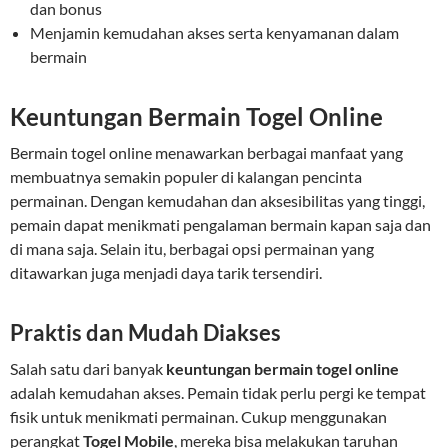
dan bonus
Menjamin kemudahan akses serta kenyamanan dalam
bermain
Keuntungan Bermain Togel Online
Bermain togel online menawarkan berbagai manfaat yang
membuatnya semakin populer di kalangan pencinta
permainan. Dengan kemudahan dan aksesibilitas yang tinggi,
pemain dapat menikmati pengalaman bermain kapan saja dan
di mana saja. Selain itu, berbagai opsi permainan yang
ditawarkan juga menjadi daya tarik tersendiri.
Praktis dan Mudah Diakses
Salah satu dari banyak
keuntungan bermain togel online
adalah kemudahan akses. Pemain tidak perlu pergi ke tempat
fisik untuk menikmati permainan. Cukup menggunakan
perangkat
Togel Mobile
, mereka bisa melakukan taruhan