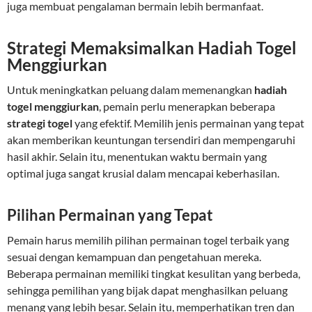
juga membuat pengalaman bermain lebih bermanfaat.
Strategi Memaksimalkan Hadiah Togel
Menggiurkan
Untuk meningkatkan peluang dalam memenangkan
hadiah
togel menggiurkan
, pemain perlu menerapkan beberapa
strategi togel
yang efektif. Memilih jenis permainan yang tepat
akan memberikan keuntungan tersendiri dan mempengaruhi
hasil akhir. Selain itu, menentukan waktu bermain yang
optimal juga sangat krusial dalam mencapai keberhasilan.
Pilihan Permainan yang Tepat
Pemain harus memilih pilihan permainan togel terbaik yang
sesuai dengan kemampuan dan pengetahuan mereka.
Beberapa permainan memiliki tingkat kesulitan yang berbeda,
sehingga pemilihan yang bijak dapat menghasilkan peluang
menang yang lebih besar. Selain itu, memperhatikan tren dan