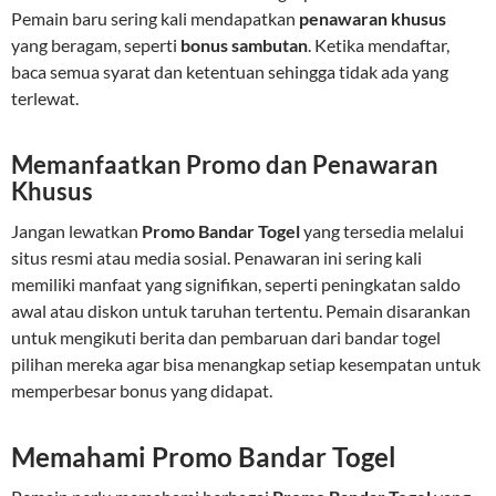
Pemain baru sering kali mendapatkan
penawaran khusus
yang beragam, seperti
bonus sambutan
. Ketika mendaftar,
baca semua syarat dan ketentuan sehingga tidak ada yang
terlewat.
Memanfaatkan Promo dan Penawaran
Khusus
Jangan lewatkan
Promo Bandar Togel
yang tersedia melalui
situs resmi atau media sosial. Penawaran ini sering kali
memiliki manfaat yang signifikan, seperti peningkatan saldo
awal atau diskon untuk taruhan tertentu. Pemain disarankan
untuk mengikuti berita dan pembaruan dari bandar togel
pilihan mereka agar bisa menangkap setiap kesempatan untuk
memperbesar bonus yang didapat.
Memahami Promo Bandar Togel