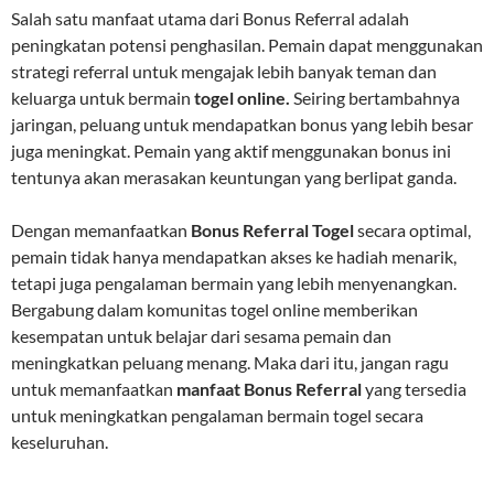
Salah satu manfaat utama dari Bonus Referral adalah
peningkatan potensi penghasilan. Pemain dapat menggunakan
strategi referral untuk mengajak lebih banyak teman dan
keluarga untuk bermain
togel online.
Seiring bertambahnya
jaringan, peluang untuk mendapatkan bonus yang lebih besar
juga meningkat. Pemain yang aktif menggunakan bonus ini
tentunya akan merasakan keuntungan yang berlipat ganda.
Dengan memanfaatkan
Bonus Referral Togel
secara optimal,
pemain tidak hanya mendapatkan akses ke hadiah menarik,
tetapi juga pengalaman bermain yang lebih menyenangkan.
Bergabung dalam komunitas togel online memberikan
kesempatan untuk belajar dari sesama pemain dan
meningkatkan peluang menang. Maka dari itu, jangan ragu
untuk memanfaatkan
manfaat Bonus Referral
yang tersedia
untuk meningkatkan pengalaman bermain togel secara
keseluruhan.