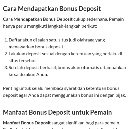
Cara Mendapatkan Bonus Deposit
Cara Mendapatkan Bonus Deposit
cukup sederhana. Pemain
hanya perlu mengikuti langkah-langkah berikut:
Daftar akun di salah satu situs judi olahraga yang
menawarkan bonus deposit.
Lakukan deposit sesuai dengan ketentuan yang berlaku di
situs tersebut.
Setelah deposit berhasil, bonus akan otomatis ditambahkan
ke saldo akun Anda.
Penting untuk selalu membaca syarat dan ketentuan bonus
deposit agar Anda dapat menggunakan bonus ini dengan bijak.
Manfaat Bonus Deposit untuk Pemain
Manfaat Bonus Deposit
sangat signifikan bagi para pemain.