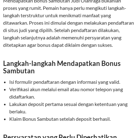
Mendapatkan Bonus Sambutan Judi Olahraga bukanlah
proses yang rumit. Pemain hanya perlu mengikuti langkah-
langkah terstruktur untuk menikmati manfaat yang
ditawarkan. Proses ini dimulai dengan melakukan pendaftaran
di situs judi yang dipilih. Setelah pendaftaran dilakukan,
langkah selanjutnya adalah memenuhi persyaratan yang
ditetapkan agar bonus dapat diklaim dengan sukses.
Langkah-langkah Mendapatkan Bonus
Sambutan
Isi formulir pendaftaran dengan informasi yang valid.
Verifikasi akun melalui email atau nomor telepon yang
didaftarkan.
Lakukan deposit pertama sesuai dengan ketentuan yang
berlaku.
Klaim Bonus Sambutan setelah deposit berhasil.
Persyaratan yang Perlu Diperhatikan