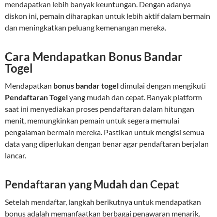
mendapatkan lebih banyak keuntungan. Dengan adanya
diskon ini, pemain diharapkan untuk lebih aktif dalam bermain
dan meningkatkan peluang kemenangan mereka.
Cara Mendapatkan Bonus Bandar
Togel
Mendapatkan
bonus bandar togel
dimulai dengan mengikuti
Pendaftaran Togel
yang mudah dan cepat. Banyak platform
saat ini menyediakan proses pendaftaran dalam hitungan
menit, memungkinkan pemain untuk segera memulai
pengalaman bermain mereka. Pastikan untuk mengisi semua
data yang diperlukan dengan benar agar pendaftaran berjalan
lancar.
Pendaftaran yang Mudah dan Cepat
Setelah mendaftar, langkah berikutnya untuk mendapatkan
bonus adalah memanfaatkan berbagai penawaran menarik.