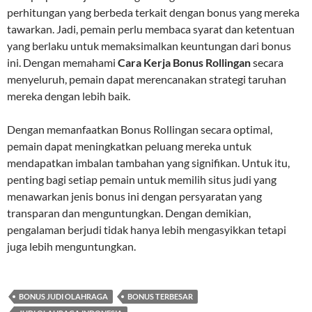
perhitungan yang berbeda terkait dengan bonus yang mereka
tawarkan. Jadi, pemain perlu membaca syarat dan ketentuan
yang berlaku untuk memaksimalkan keuntungan dari bonus
ini. Dengan memahami
Cara Kerja Bonus Rollingan
secara
menyeluruh, pemain dapat merencanakan strategi taruhan
mereka dengan lebih baik.
Dengan memanfaatkan Bonus Rollingan secara optimal,
pemain dapat meningkatkan peluang mereka untuk
mendapatkan imbalan tambahan yang signifikan. Untuk itu,
penting bagi setiap pemain untuk memilih situs judi yang
menawarkan jenis bonus ini dengan persyaratan yang
transparan dan menguntungkan. Dengan demikian,
pengalaman berjudi tidak hanya lebih mengasyikkan tetapi
juga lebih menguntungkan.
BONUS JUDI OLAHRAGA
BONUS TERBESAR