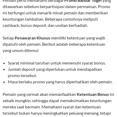
Pemain perlu memahami berbagai
Promo Bandar Togel
yang
ditawarkan sebelum berpartisipasi dalam permainan. Promo
ini berfungsi untuk menarik minat pemain dan memberikan
keuntungan tambahan. Beberapa contohnya meliputi
cashback, bonus deposit, dan undian berhadiah.
Setiap
Penawaran Khusus
memiliki ketentuan yang wajib
dipatuhi oleh pemain. Berikut adalah beberapa ketentuan
yang umum ditemui:
Syarat minimal taruhan untuk memenuhi syarat bonus.
Jumlah deposit yang diperlukan untuk mendapatkan
promo tersebut.
Masa berlaku promo yang harus diperhatikan oleh pemain.
Pemain yang cermat akan memanfaatkan
Ketentuan Bonus
ini
sebaik mungkin, sehingga dapat memaksimalkan keuntungan
mereka saat bermain. Memahami syarat dan ketentuan
tersebut bukan hanya meningkatkan peluang menang, tetapi