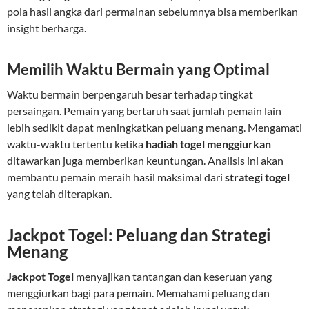
pola hasil angka dari permainan sebelumnya bisa memberikan
insight berharga.
Memilih Waktu Bermain yang Optimal
Waktu bermain berpengaruh besar terhadap tingkat
persaingan. Pemain yang bertaruh saat jumlah pemain lain
lebih sedikit dapat meningkatkan peluang menang. Mengamati
waktu-waktu tertentu ketika
hadiah togel menggiurkan
ditawarkan juga memberikan keuntungan. Analisis ini akan
membantu pemain meraih hasil maksimal dari
strategi togel
yang telah diterapkan.
Jackpot Togel: Peluang dan Strategi
Menang
Jackpot Togel
menyajikan tantangan dan keseruan yang
menggiurkan bagi para pemain. Memahami peluang dan