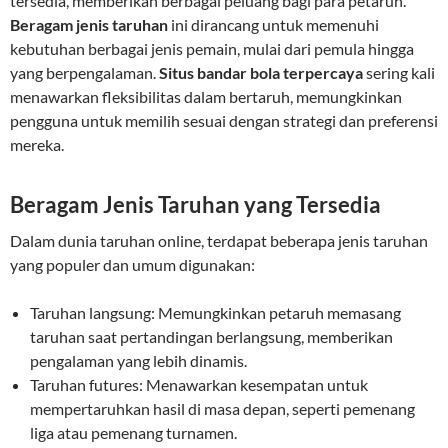
tersedia, memberikan berbagai peluang bagi para petaruh.
Beragam jenis taruhan
ini dirancang untuk memenuhi
kebutuhan berbagai jenis pemain, mulai dari pemula hingga
yang berpengalaman.
Situs bandar bola terpercaya
sering kali
menawarkan fleksibilitas dalam bertaruh, memungkinkan
pengguna untuk memilih sesuai dengan strategi dan preferensi
mereka.
Beragam Jenis Taruhan yang Tersedia
Dalam dunia taruhan online, terdapat beberapa jenis taruhan
yang populer dan umum digunakan:
Taruhan langsung: Memungkinkan petaruh memasang
taruhan saat pertandingan berlangsung, memberikan
pengalaman yang lebih dinamis.
Taruhan futures: Menawarkan kesempatan untuk
mempertaruhkan hasil di masa depan, seperti pemenang
liga atau pemenang turnamen.