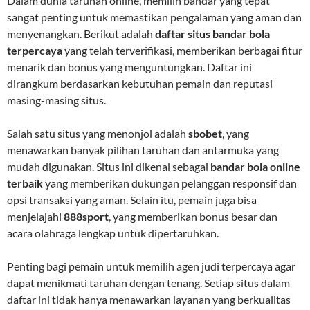
Dalam dunia taruhan online, memilih bandar yang tepat
sangat penting untuk memastikan pengalaman yang aman dan
menyenangkan. Berikut adalah
daftar situs bandar bola
terpercaya
yang telah terverifikasi, memberikan berbagai fitur
menarik dan bonus yang menguntungkan. Daftar ini
dirangkum berdasarkan kebutuhan pemain dan reputasi
masing-masing situs.
Salah satu situs yang menonjol adalah
sbobet
, yang
menawarkan banyak pilihan taruhan dan antarmuka yang
mudah digunakan. Situs ini dikenal sebagai
bandar bola online
terbaik
yang memberikan dukungan pelanggan responsif dan
opsi transaksi yang aman. Selain itu, pemain juga bisa
menjelajahi
888sport
, yang memberikan bonus besar dan
acara olahraga lengkap untuk dipertaruhkan.
Penting bagi pemain untuk memilih agen judi terpercaya agar
dapat menikmati taruhan dengan tenang. Setiap situs dalam
daftar ini tidak hanya menawarkan layanan yang berkualitas