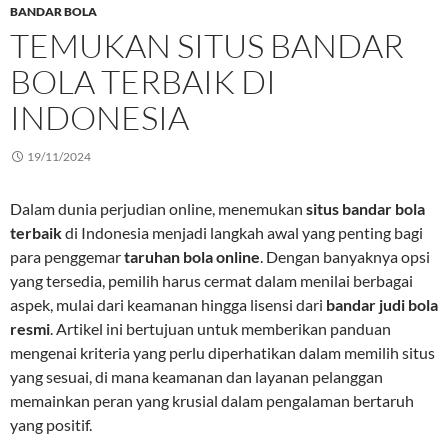
BANDAR BOLA
TEMUKAN SITUS BANDAR
BOLA TERBAIK DI
INDONESIA
19/11/2024
Dalam dunia perjudian online, menemukan
situs bandar bola
terbaik
di Indonesia menjadi langkah awal yang penting bagi
para penggemar
taruhan bola online
. Dengan banyaknya opsi
yang tersedia, pemilih harus cermat dalam menilai berbagai
aspek, mulai dari keamanan hingga lisensi dari
bandar judi bola
resmi
. Artikel ini bertujuan untuk memberikan panduan
mengenai kriteria yang perlu diperhatikan dalam memilih situs
yang sesuai, di mana keamanan dan layanan pelanggan
memainkan peran yang krusial dalam pengalaman bertaruh
yang positif.