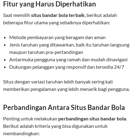
Fitur yang Harus Diperhatikan
Saat memilih
situs bandar bola terbaik
, berikut adalah
beberapa fitur utama yang sebaiknya diperhatikan:
Metode pembayaran yang beragam dan aman
Jenis taruhan yang ditawarkan, baik itu taruhan langsung
maupun taruhan pra-pertandingan
Antarmuka pengguna yang ramah dan mudah dinavigasi
Dukungan pelanggan yang responsif dan tersedia 24/7
Situs dengan variasi taruhan lebih banyak sering kali
memberikan pengalaman yang lebih menarik bagi pengguna.
Perbandingan Antara Situs Bandar Bola
Penting untuk melakukan
perbandingan situs bandar bola
.
Berikut adalah kriteria yang bisa digunakan untuk
membandingkan: