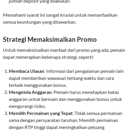
jumlah deposit yang dilakukan.
Memahami syarat ini sangat krusial untuk memanfaatkan
semua keuntungan yang ditawarkan.
Strategi Memaksimalkan Promo
Untuk memaksimalkan manfaat dari promo yang ada, pemain
dapat menerapkan beberapa strategi, seperti:
Membaca Ulasan
: Informasi dari pengalaman pemain lain
dapat memberikan wawasan tentang waktu dan cara
terbaik menggunakan bonus.
Mengelola Anggaran
: Pemain harus menetapkan batas
anggaran untuk bermain dan menggunakan bonus untuk
mengurangi risiko.
Memilih Permainan yang Tepat
: Tidak semua permainan
sama dengan persyaratan taruhan. Memilih permainan
dengan RTP tinggi dapat meningkatkan peluang