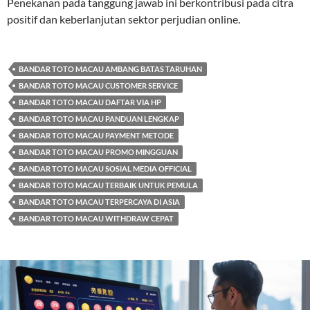
Penekanan pada tanggung jawab ini berkontribusi pada citra
positif dan keberlanjutan sektor perjudian online.
BANDAR TOTO MACAU AMBANG BATAS TARUHAN
BANDAR TOTO MACAU CUSTOMER SERVICE
BANDAR TOTO MACAU DAFTAR VIA HP
BANDAR TOTO MACAU PANDUAN LENGKAP
BANDAR TOTO MACAU PAYMENT METODE
BANDAR TOTO MACAU PROMO MINGGUAN
BANDAR TOTO MACAU SOSIAL MEDIA OFFICIAL
BANDAR TOTO MACAU TERBAIK UNTUK PEMULA
BANDAR TOTO MACAU TERPERCAYA DI ASIA
BANDAR TOTO MACAU WITHDRAW CEPAT