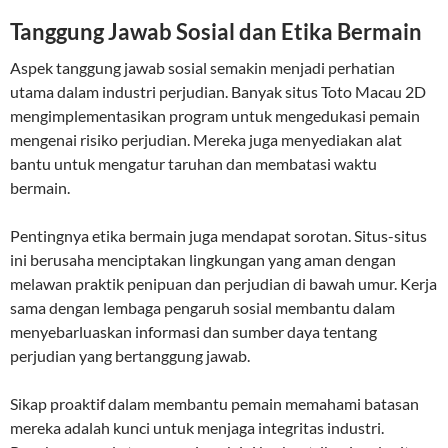
Tanggung Jawab Sosial dan Etika Bermain
Aspek tanggung jawab sosial semakin menjadi perhatian
utama dalam industri perjudian. Banyak situs Toto Macau 2D
mengimplementasikan program untuk mengedukasi pemain
mengenai risiko perjudian. Mereka juga menyediakan alat
bantu untuk mengatur taruhan dan membatasi waktu
bermain.
Pentingnya etika bermain juga mendapat sorotan. Situs-situs
ini berusaha menciptakan lingkungan yang aman dengan
melawan praktik penipuan dan perjudian di bawah umur. Kerja
sama dengan lembaga pengaruh sosial membantu dalam
menyebarluaskan informasi dan sumber daya tentang
perjudian yang bertanggung jawab.
Sikap proaktif dalam membantu pemain memahami batasan
mereka adalah kunci untuk menjaga integritas industri.