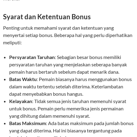
Syarat dan Ketentuan Bonus
Penting untuk memahami syarat dan ketentuan yang
menyertai setiap bonus. Beberapa hal yang perlu diperhatikan
meliputi:
Persyaratan Taruhan
: Sebagian besar bonus memiliki
persyaratan taruhan yang menjelaskan seberapa banyak
pemain harus bertaruh sebelum dapat menarik dana.
Batas Waktu
: Pemain biasanya harus menggunakan bonus
dalam waktu tertentu setelah diterima. Keterlambatan
dapat menyebabkan bonus hangus.
Kelayakan
: Tidak semua jenis taruhan memenuhi syarat
untuk bonus. Pemain perlu memeriksa jenis permainan
yang dihitung dalam memenuhi syarat.
Batas Maksimum
: Ada batas maksimum pada jumlah bonus
yang dapat diterima. Hal ini biasanya tergantung pada