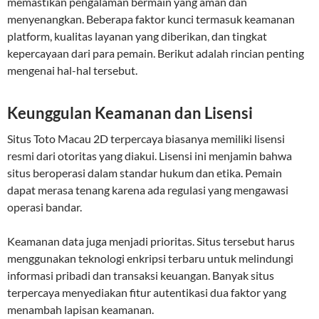
memastikan pengalaman bermain yang aman dan
menyenangkan. Beberapa faktor kunci termasuk keamanan
platform, kualitas layanan yang diberikan, dan tingkat
kepercayaan dari para pemain. Berikut adalah rincian penting
mengenai hal-hal tersebut.
Keunggulan Keamanan dan Lisensi
Situs Toto Macau 2D terpercaya biasanya memiliki lisensi
resmi dari otoritas yang diakui. Lisensi ini menjamin bahwa
situs beroperasi dalam standar hukum dan etika. Pemain
dapat merasa tenang karena ada regulasi yang mengawasi
operasi bandar.
Keamanan data juga menjadi prioritas. Situs tersebut harus
menggunakan teknologi enkripsi terbaru untuk melindungi
informasi pribadi dan transaksi keuangan. Banyak situs
terpercaya menyediakan fitur autentikasi dua faktor yang
menambah lapisan keamanan.