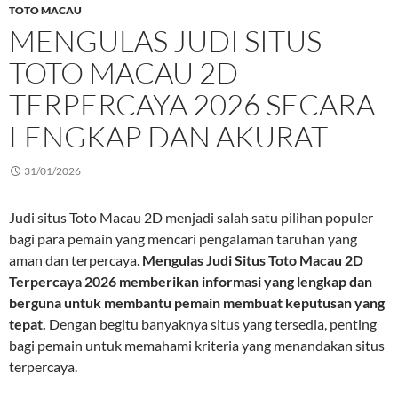
TOTO MACAU
MENGULAS JUDI SITUS
TOTO MACAU 2D
TERPERCAYA 2026 SECARA
LENGKAP DAN AKURAT
31/01/2026
Judi situs Toto Macau 2D menjadi salah satu pilihan populer
bagi para pemain yang mencari pengalaman taruhan yang
aman dan terpercaya.
Mengulas Judi Situs Toto Macau 2D
Terpercaya 2026 memberikan informasi yang lengkap dan
berguna untuk membantu pemain membuat keputusan yang
tepat.
Dengan begitu banyaknya situs yang tersedia, penting
bagi pemain untuk memahami kriteria yang menandakan situs
terpercaya.