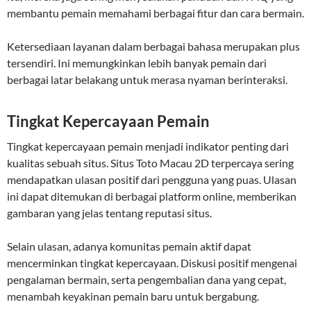
membantu pemain memahami berbagai fitur dan cara bermain.
Ketersediaan layanan dalam berbagai bahasa merupakan plus
tersendiri. Ini memungkinkan lebih banyak pemain dari
berbagai latar belakang untuk merasa nyaman berinteraksi.
Tingkat Kepercayaan Pemain
Tingkat kepercayaan pemain menjadi indikator penting dari
kualitas sebuah situs. Situs Toto Macau 2D terpercaya sering
mendapatkan ulasan positif dari pengguna yang puas. Ulasan
ini dapat ditemukan di berbagai platform online, memberikan
gambaran yang jelas tentang reputasi situs.
Selain ulasan, adanya komunitas pemain aktif dapat
mencerminkan tingkat kepercayaan. Diskusi positif mengenai
pengalaman bermain, serta pengembalian dana yang cepat,
menambah keyakinan pemain baru untuk bergabung.