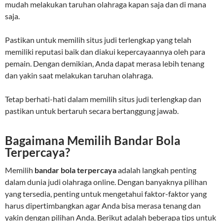
mudah melakukan taruhan olahraga kapan saja dan di mana
saja.
Pastikan untuk memilih situs judi terlengkap yang telah
memiliki reputasi baik dan diakui kepercayaannya oleh para
pemain. Dengan demikian, Anda dapat merasa lebih tenang
dan yakin saat melakukan taruhan olahraga.
Tetap berhati-hati dalam memilih situs judi terlengkap dan
pastikan untuk bertaruh secara bertanggung jawab.
Bagaimana Memilih Bandar Bola
Terpercaya?
Memilih
bandar bola terpercaya
adalah langkah penting
dalam dunia judi olahraga online. Dengan banyaknya pilihan
yang tersedia, penting untuk mengetahui faktor-faktor yang
harus dipertimbangkan agar Anda bisa merasa tenang dan
yakin dengan pilihan Anda. Berikut adalah beberapa tips untuk