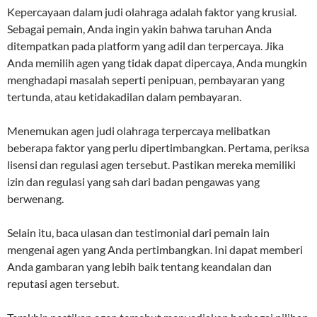
Kepercayaan dalam judi olahraga adalah faktor yang krusial.
Sebagai pemain, Anda ingin yakin bahwa taruhan Anda
ditempatkan pada platform yang adil dan terpercaya. Jika
Anda memilih agen yang tidak dapat dipercaya, Anda mungkin
menghadapi masalah seperti penipuan, pembayaran yang
tertunda, atau ketidakadilan dalam pembayaran.
Menemukan agen judi olahraga terpercaya melibatkan
beberapa faktor yang perlu dipertimbangkan. Pertama, periksa
lisensi dan regulasi agen tersebut. Pastikan mereka memiliki
izin dan regulasi yang sah dari badan pengawas yang
berwenang.
Selain itu, baca ulasan dan testimonial dari pemain lain
mengenai agen yang Anda pertimbangkan. Ini dapat memberi
Anda gambaran yang lebih baik tentang keandalan dan
reputasi agen tersebut.