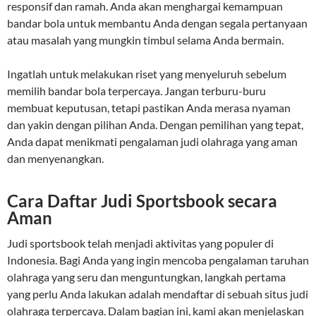
responsif dan ramah. Anda akan menghargai kemampuan
bandar bola untuk membantu Anda dengan segala pertanyaan
atau masalah yang mungkin timbul selama Anda bermain.
Ingatlah untuk melakukan riset yang menyeluruh sebelum
memilih bandar bola terpercaya. Jangan terburu-buru
membuat keputusan, tetapi pastikan Anda merasa nyaman
dan yakin dengan pilihan Anda. Dengan pemilihan yang tepat,
Anda dapat menikmati pengalaman judi olahraga yang aman
dan menyenangkan.
Cara Daftar Judi Sportsbook secara
Aman
Judi sportsbook telah menjadi aktivitas yang populer di
Indonesia. Bagi Anda yang ingin mencoba pengalaman taruhan
olahraga yang seru dan menguntungkan, langkah pertama
yang perlu Anda lakukan adalah mendaftar di sebuah situs judi
olahraga terpercaya. Dalam bagian ini, kami akan menjelaskan