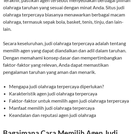
Terakhir, pastikan agen tersebut menyediakan berbagai pilihan
olahraga taruhan yang sesuai dengan minat Anda. Situs judi
olahraga terpercaya biasanya menawarkan berbagai macam
olahraga, termasuk sepak bola, basket, tenis, tinju, dan lain-
lain.
Secara keseluruhan, judi olahraga terpercaya adalah tentang
memilih agen yang dapat diandalkan dan adil dalam taruhan.
Dengan memahami konsep dasar dan mempertimbangkan
faktor-faktor yang relevan, Anda dapat memastikan
pengalaman taruhan yang aman dan menarik.
Mengapa judi olahraga terpercaya diperlukan?
Karakteristik agen judi olahraga terpercaya
Faktor-faktor untuk memilih agen judi olahraga terpercaya
Manfaat memilih judi olahraga terpercaya
Keandalan dan reputasi agen judi olahraga
Bagaimana Cara Memilih Agen Judi