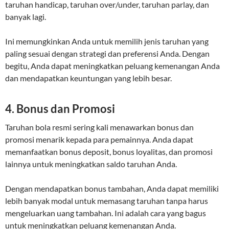
taruhan handicap, taruhan over/under, taruhan parlay, dan
banyak lagi.
Ini memungkinkan Anda untuk memilih jenis taruhan yang
paling sesuai dengan strategi dan preferensi Anda. Dengan
begitu, Anda dapat meningkatkan peluang kemenangan Anda
dan mendapatkan keuntungan yang lebih besar.
4. Bonus dan Promosi
Taruhan bola resmi sering kali menawarkan bonus dan
promosi menarik kepada para pemainnya. Anda dapat
memanfaatkan bonus deposit, bonus loyalitas, dan promosi
lainnya untuk meningkatkan saldo taruhan Anda.
Dengan mendapatkan bonus tambahan, Anda dapat memiliki
lebih banyak modal untuk memasang taruhan tanpa harus
mengeluarkan uang tambahan. Ini adalah cara yang bagus
untuk meningkatkan peluang kemenangan Anda.