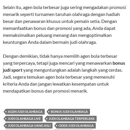
Selain itu, agen bola terbesar juga sering mengadakan promosi
menarik seperti turnamen taruhan olahraga dengan hadiah
besar dan penawaran khusus untuk pemain setia. Dengan
memanfaatkan bonus dan promosi yang ada, Anda dapat
memaksimalkan peluang menang dan mengoptimalkan
keuntungan Anda dalam bermain judi olahraga.
Dengan demikian, tidak hanya memilih agen bola terbesar
yang terpercaya, tetapi juga mencari yang menawarkan
bonus
judi sport
yang menguntungkan adalah langkah yang cerdas.
Jadi, segera temukan agen bola terbesar yang memenuhi
kriteria Anda dan jangan lewatkan kesempatan untuk
mendapatkan bonus dan promosi menarik.
AGEN JUDI OLAHRAGA
BONUS JUDI OLAHRAGA
JUDI OLAHRAGA LIVE
JUDI OLAHRAGA TERPERCAYA
JUDI OLAHRAGA UANG ASLI
ODDS JUDI OLAHRAGA