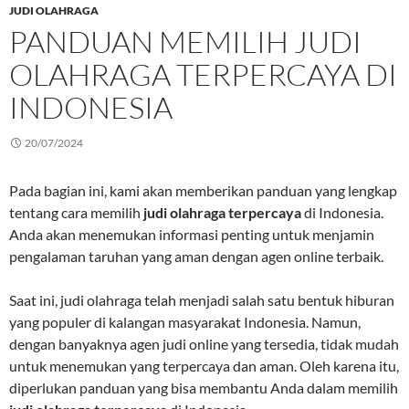
JUDI OLAHRAGA
PANDUAN MEMILIH JUDI
OLAHRAGA TERPERCAYA DI
INDONESIA
20/07/2024
Pada bagian ini, kami akan memberikan panduan yang lengkap
tentang cara memilih
judi olahraga terpercaya
di Indonesia.
Anda akan menemukan informasi penting untuk menjamin
pengalaman taruhan yang aman dengan agen online terbaik.
Saat ini, judi olahraga telah menjadi salah satu bentuk hiburan
yang populer di kalangan masyarakat Indonesia. Namun,
dengan banyaknya agen judi online yang tersedia, tidak mudah
untuk menemukan yang terpercaya dan aman. Oleh karena itu,
diperlukan panduan yang bisa membantu Anda dalam memilih