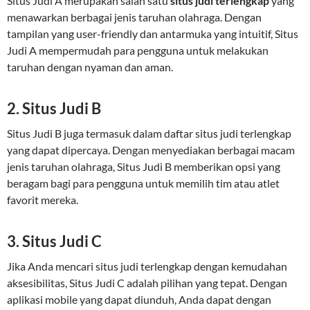
Situs Judi A merupakan salah satu
situs judi terlengkap
yang
menawarkan berbagai jenis taruhan olahraga. Dengan
tampilan yang user-friendly dan antarmuka yang intuitif, Situs
Judi A mempermudah para pengguna untuk melakukan
taruhan dengan nyaman dan aman.
2. Situs Judi B
Situs Judi B juga termasuk dalam daftar situs judi terlengkap
yang dapat dipercaya. Dengan menyediakan berbagai macam
jenis taruhan olahraga, Situs Judi B memberikan opsi yang
beragam bagi para pengguna untuk memilih tim atau atlet
favorit mereka.
3. Situs Judi C
Jika Anda mencari situs judi terlengkap dengan kemudahan
aksesibilitas, Situs Judi C adalah pilihan yang tepat. Dengan
aplikasi mobile yang dapat diunduh, Anda dapat dengan