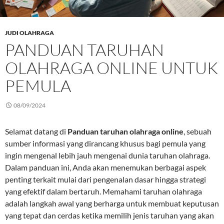
JUDI OLAHRAGA
PANDUAN TARUHAN
OLAHRAGA ONLINE UNTUK
PEMULA
08/09/2024
Selamat datang di
Panduan taruhan olahraga online
, sebuah
sumber informasi yang dirancang khusus bagi pemula yang
ingin mengenal lebih jauh mengenai dunia taruhan olahraga.
Dalam panduan ini, Anda akan menemukan berbagai aspek
penting terkait mulai dari pengenalan dasar hingga strategi
yang efektif dalam bertaruh. Memahami taruhan olahraga
adalah langkah awal yang berharga untuk membuat keputusan
yang tepat dan cerdas ketika memilih jenis taruhan yang akan