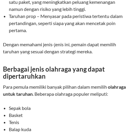
satu paket, yang meningkatkan peluang kemenangan
namun dengan risiko yang lebih tinggi.
Taruhan prop – Menyasar pada peristiwa tertentu dalam
pertandingan, seperti siapa yang akan mencetak poin
pertama.
Dengan memahami jenis-jenis ini, pemain dapat memilih
taruhan yang sesuai dengan strategi mereka.
Berbagai jenis olahraga yang dapat
dipertaruhkan
Para pemula memiliki banyak pilihan dalam memilih
olahraga
untuk taruhan
. Beberapa olahraga populer meliputi:
Sepak bola
Basket
Tenis
Balap kuda