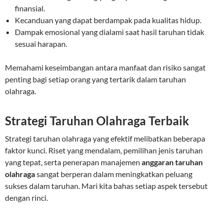
finansial.
Kecanduan yang dapat berdampak pada kualitas hidup.
Dampak emosional yang dialami saat hasil taruhan tidak
sesuai harapan.
Memahami keseimbangan antara manfaat dan risiko sangat
penting bagi setiap orang yang tertarik dalam taruhan
olahraga.
Strategi Taruhan Olahraga Terbaik
Strategi taruhan olahraga yang efektif melibatkan beberapa
faktor kunci. Riset yang mendalam, pemilihan jenis taruhan
yang tepat, serta penerapan manajemen
anggaran taruhan
olahraga
sangat berperan dalam meningkatkan peluang
sukses dalam taruhan. Mari kita bahas setiap aspek tersebut
dengan rinci.