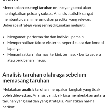
Menerapkan
strategi taruhan online
yang tepat akan
meningkatkan peluang sukses. Analisis statistik sangat
membantu dalam merumuskan prediksi yang relevan.
Beberapa strategi yang sering digunakan meliputi:
Mengamati performa tim dan individu pemain.
Memperhatikan faktor eksternal seperti cuaca dan kondisi
lapangan.
Memanfaatkan informasi terkini, termasuk berita cedera
atau perubahan lineup.
Analisis taruhan olahraga sebelum
memasang taruhan
Melakukan
analisis taruhan
merupakan langkah yang tidak
boleh dilewatkan. Analisis yang baik bisa membedakan antara
taruhan yang asal dan yang strategis. Perhatikan hal-hal
berikut: