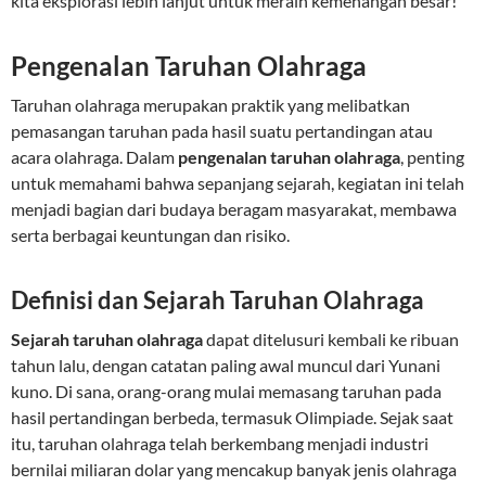
kita eksplorasi lebih lanjut untuk meraih kemenangan besar!
Pengenalan Taruhan Olahraga
Taruhan olahraga merupakan praktik yang melibatkan
pemasangan taruhan pada hasil suatu pertandingan atau
acara olahraga. Dalam
pengenalan taruhan olahraga
, penting
untuk memahami bahwa sepanjang sejarah, kegiatan ini telah
menjadi bagian dari budaya beragam masyarakat, membawa
serta berbagai keuntungan dan risiko.
Definisi dan Sejarah Taruhan Olahraga
Sejarah taruhan olahraga
dapat ditelusuri kembali ke ribuan
tahun lalu, dengan catatan paling awal muncul dari Yunani
kuno. Di sana, orang-orang mulai memasang taruhan pada
hasil pertandingan berbeda, termasuk Olimpiade. Sejak saat
itu, taruhan olahraga telah berkembang menjadi industri
bernilai miliaran dolar yang mencakup banyak jenis olahraga