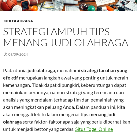
JUDI OLAHRAGA
STRATEGI AMPUH TIPS
MENANG JUDI OLAHRAGA
09/09/2024
Pada dunia
judi olahraga
, memahami
strategi taruhan yang
efektif
merupakan langkah awal yang penting untuk meraih
kemenangan. Tidak dapat dipungkiri, keberuntungan dapat
memainkan perannya, namun strategi yang terencana dan
analisis yang mendalam terhadap tim dan pemainlah yang
akan meningkatkan peluang Anda. Dalam panduan ini, kita
akan menggali lebih dalam mengenai
tips menang judi
olahraga
serta faktor-faktor apa saja yang perlu diperhatikan
untuk menjadi bettor yang cerdas.
Situs Togel Online