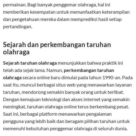
permainan. Bagi banyak penggemar olahraga, hal ini
memberikan kesempatan untuk memanfaatkan keterampilan
dan pengetahuan mereka dalam memprediksi hasil setiap
pertandingan.
Sejarah dan perkembangan taruhan
olahraga
Sejarah taruhan olahraga
menunjukkan bahwa praktik ini
telah ada sejak lama. Namun,
perkembangan taruhan
olahraga
secara online baru dimulai pada tahun 1990-an. Pada
saat itu, muncul berbagai situs web yang menawarkan layanan
taruhan, mendorong semakin banyak orang untuk terlibat.
Dengan kemajuan teknologi dan akses internet yang semakin
meningkat, taruhan olahraga online terus berkembang pesat.
Saat ini, berbagai platform menawarkan pengalaman
pengguna yang lebih baik dan beragam pilihan taruhan untuk
memenuhi kebutuhan penggemar olahraga di seluruh dunia.