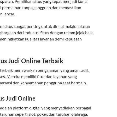
nsparan.
Pemilihan situs yang tepat menjadi kunci
i permainan tanpa gangguan dan memastikan
n lancar.
asi situs sangat penting untuk dinilai melalui ulasan
argaan dari industri. Situs dengan rekam jejak baik
 meningkatkan kualitas layanan demi kepuasan
tus Judi Online Terbaik
ne terbaik menawarkan pengalaman yang aman, adil,
es. Mereka memiliki fitur dan layanan yang
paransi dan kenyamanan pengguna saat bermain.
tus Judi Online
e adalah platform digital yang menyediakan berbagai
taruhan seperti slot, poker, dan taruhan olahraga.