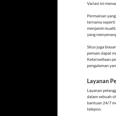
Variasi ini mena
Permainan yang 
ternama seperti 
menjamin kualit
yang menyenang
Situs juga bias
pemain dapat me
Ketersediaan pe
pengalaman yang 
Layanan Pe
Layanan pelangg
dalam sebuah si
bantuan 24/7 mel
telepon.