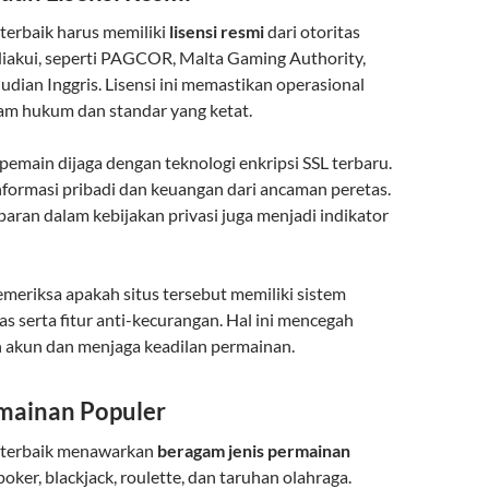
e terbaik harus memiliki
lisensi resmi
dari otoritas
diakui, seperti PAGCOR, Malta Gaming Authority,
udian Inggris. Lisensi ini memastikan operasional
lam hukum dan standar yang ketat.
emain dijaga dengan teknologi enkripsi SSL terbaru.
informasi pribadi dan keuangan dari ancaman peretas.
paran dalam kebijakan privasi juga menjadi indikator
meriksa apakah situs tersebut memiliki sistem
itas serta fitur anti-kecurangan. Hal ini mencegah
 akun dan menjaga keadilan permainan.
mainan Populer
ne terbaik menawarkan
beragam jenis permainan
 poker, blackjack, roulette, dan taruhan olahraga.