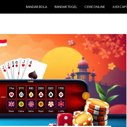
SKIP TO CONTENT
BANDAR BOLA
BANDAR TOGEL
CEME ONLINE
JUDI CAP