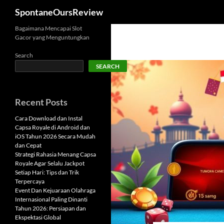
Search
SpontaneOursReview
Bagaimana Mencapai Slot
Gacor yang Menguntungkan
Search
SEARCH
Recent Posts
Cara Download dan Instal
Capsa Royale di Android dan
iOS Tahun 2026 Secara Mudah
dan Cepat
Strategi Rahasia Menang Capsa
Royale Agar Selalu Jackpot
Setiap Hari: Tips dan Trik
Terpercaya
Event Dan Kejuaraan Olahraga
Internasional Paling Dinanti
Tahun 2026: Persiapan dan
Ekspektasi Global