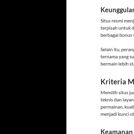
Keunggulan
Situs resmi me
terpisah untuk 
berbagai bonus 
Selain itu, pera
ternama yang su
bermain lebih st
Kriteria M
Memilih situs j
teknis dan laya
permainan, kual
menjadi kunci u
Keamanan d