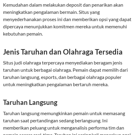
Kemudahan dalam melakukan deposit dan penarikan akan
meningkatkan pengalaman bermain. Situs yang
menyederhanakan proses ini dan memberikan opsi yang dapat
dipercaya menunjukkan komitmen mereka untuk memenuhi
kebutuhan pemain.
Jenis Taruhan dan Olahraga Tersedia
Situs judi olahraga terpercaya menyediakan beragam jenis
taruhan untuk berbagai olahraga. Pemain dapat memilih dari
taruhan langsung, esports, dan berbagai olahraga populer
untuk meningkatkan pengalaman bertaruh mereka.
Taruhan Langsung
Taruhan langsung memungkinkan pemain untuk memasang
taruhan saat pertandingan sedang berlangsung. Ini
memberikan peluang untuk menganalisis performa tim dan
pemain secara real-time. Taruhan ini sering kali mencakup opsi