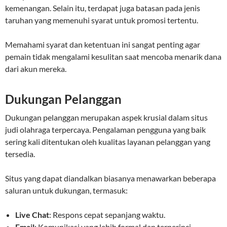
kemenangan. Selain itu, terdapat juga batasan pada jenis
taruhan yang memenuhi syarat untuk promosi tertentu.
Memahami syarat dan ketentuan ini sangat penting agar
pemain tidak mengalami kesulitan saat mencoba menarik dana
dari akun mereka.
Dukungan Pelanggan
Dukungan pelanggan merupakan aspek krusial dalam situs
judi olahraga terpercaya. Pengalaman pengguna yang baik
sering kali ditentukan oleh kualitas layanan pelanggan yang
tersedia.
Situs yang dapat diandalkan biasanya menawarkan beberapa
saluran untuk dukungan, termasuk:
Live Chat
: Respons cepat sepanjang waktu.
Email
: Komunikasi yang lebih formal dan terperinci.