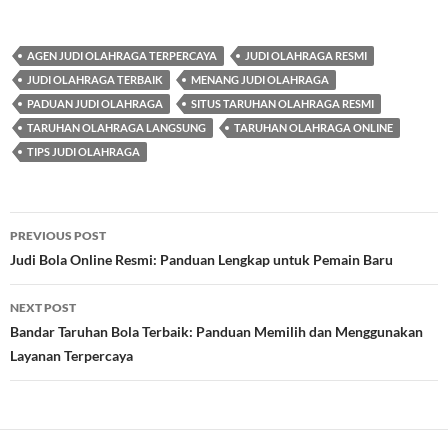
AGEN JUDI OLAHRAGA TERPERCAYA
JUDI OLAHRAGA RESMI
JUDI OLAHRAGA TERBAIK
MENANG JUDI OLAHRAGA
PADUAN JUDI OLAHRAGA
SITUS TARUHAN OLAHRAGA RESMI
TARUHAN OLAHRAGA LANGSUNG
TARUHAN OLAHRAGA ONLINE
TIPS JUDI OLAHRAGA
Post
PREVIOUS POST
navigation
Judi Bola Online Resmi: Panduan Lengkap untuk Pemain Baru
NEXT POST
Bandar Taruhan Bola Terbaik: Panduan Memilih dan Menggunakan
Layanan Terpercaya