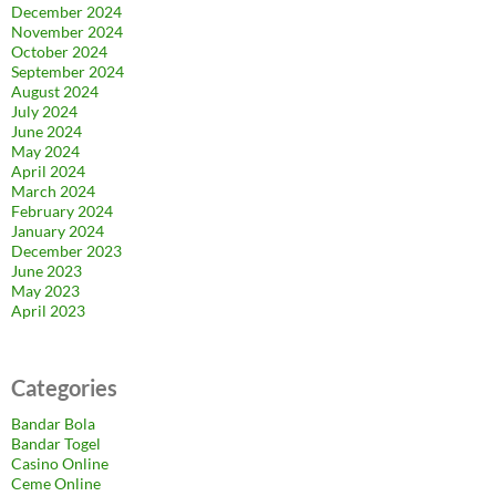
December 2024
November 2024
October 2024
September 2024
August 2024
July 2024
June 2024
May 2024
April 2024
March 2024
February 2024
January 2024
December 2023
June 2023
May 2023
April 2023
Categories
Bandar Bola
Bandar Togel
Casino Online
Ceme Online