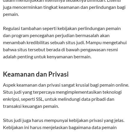
juga mencerminkan tingkat keamanan dan perlindungan bagi
pemain.
Regulasi tambahan seperti kebijakan perlindungan pemain
dan program pencegahan perjudian bermasalah akan
menambah kredibilitas sebuah situs judi. Mampu mengetahui
bahwa situs tersebut berada di bawah pengawasan resmi
adalah penting untuk kenyamanan bermain.
Keamanan dan Privasi
Aspek keamanan dan privasi sangat krusial bagi pemain online.
Situs judi yang terpercaya mengimplementasikan teknologi
enkripsi, seperti SSL, untuk melindungi data pribadi dan
transaksi keuangan pemain.
Situs judi juga harus mempunyai kebijakan privasi yang jelas.
Kebijakan ini harus menjelaskan bagaimana data pemain