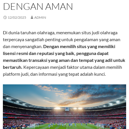
DENGAN AMAN
12/02/2025
ADMIN
Di dunia taruhan olahraga, menemukan situs judi olahraga
terpercaya sangatlah penting untuk pengalaman yang aman
dan menyenangkan.
Dengan memilih situs yang memiliki
lisensi resmi dan reputasi yang baik, pengguna dapat
memastikan transaksi yang aman dan tempat yang adil untuk
bertaruh.
Kepercayaan menjadi faktor utama dalam memilih
platform judi, dan informasi yang tepat adalah kunci.