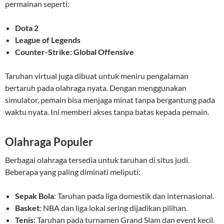
permainan seperti:
Dota 2
League of Legends
Counter-Strike: Global Offensive
Taruhan virtual juga dibuat untuk meniru pengalaman
bertaruh pada olahraga nyata. Dengan menggunakan
simulator, pemain bisa menjaga minat tanpa bergantung pada
waktu nyata. Ini memberi akses tanpa batas kepada pemain.
Olahraga Populer
Berbagai olahraga tersedia untuk taruhan di situs judi.
Beberapa yang paling diminati meliputi:
Sepak Bola
: Taruhan pada liga domestik dan internasional.
Basket
: NBA dan liga lokal sering dijadikan pilihan.
Tenis
: Taruhan pada turnamen Grand Slam dan event kecil.