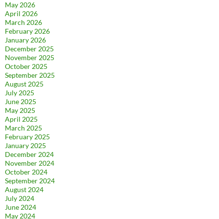
May 2026
April 2026
March 2026
February 2026
January 2026
December 2025
November 2025
October 2025
September 2025
August 2025
July 2025
June 2025
May 2025
April 2025
March 2025
February 2025
January 2025
December 2024
November 2024
October 2024
September 2024
August 2024
July 2024
June 2024
May 2024