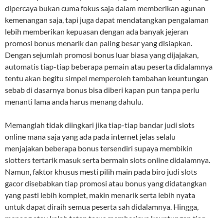
dipercaya bukan cuma fokus saja dalam memberikan agunan
kemenangan saja, tapi juga dapat mendatangkan pengalaman
lebih memberikan kepuasan dengan ada banyak jejeran
promosi bonus menarik dan paling besar yang disiapkan.
Dengan sejumlah promosi bonus luar biasa yang dijajakan,
automatis tiap-tiap beberapa pemain atau peserta didalamnya
tentu akan begitu simpel memperoleh tambahan keuntungan
sebab di dasarnya bonus bisa diberi kapan pun tanpa perlu
menanti lama anda harus menang dahulu.
Memanglah tidak diingkari jika tiap-tiap bandar judi slots
online mana saja yang ada pada internet jelas selalu
menjajakan beberapa bonus tersendiri supaya membikin
slotters tertarik masuk serta bermain slots online didalamnya.
Namun, faktor khusus mesti pilih main pada biro judi slots
gacor disebabkan tiap promosi atau bonus yang didatangkan
yang pasti lebih komplet, makin menarik serta lebih nyata
untuk dapat diraih semua peserta sah didalamnya. Hingga,