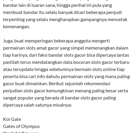
bandar lain di luaran sana, hingga perihal ini pula yang
membuat bandar itu selalu banyak dicari beberapa penjudi
terpenting yang selalu mengharapkan gampangnya mencetak
kemenangan.
Juga, buat memperingan beberapa anggota mengerti
permainan slots amat gacor yang simpel memenangkan dalam
tiap harinya, dari faksi bandar slots gacor bisa dipercaya lantas
pastilah terus mendatangkan data bocoran slots gacor terbaru
atau terupdate hingga sebelumnya bermain slots online tiap
peserta bisa cari info dahulu permainan slots yang mana paling
gacor buat dimainkan. Berikut sejumlah rekomendasi
perjudian slots gacor kemungkinan menang paling besar serta
sangat populer yang berada di bandar slots gacor paling
dipercaya salah satunya misalnya:
Koi Gate
Gates of Olympus