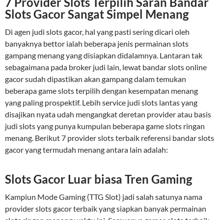
7 Provider Slots Terpilih Saran Bandar
Slots Gacor Sangat Simpel Menang
Di agen judi slots gacor, hal yang pasti sering dicari oleh
banyaknya bettor ialah beberapa jenis permainan slots
gampang menang yang disiapkan didalamnya. Lantaran tak
sebagaimana pada broker judi lain, lewat bandar slots online
gacor sudah dipastikan akan gampang dalam temukan
beberapa game slots terpilih dengan kesempatan menang
yang paling prospektif. Lebih service judi slots lantas yang
disajikan nyata udah mengangkat deretan provider atau basis
judi slots yang punya kumpulan beberapa game slots ringan
menang. Berikut 7 provider slots terbaik referensi bandar slots
gacor yang termudah menang antara lain adalah:
Slots Gacor Luar biasa Tren Gaming
Kampiun Mode Gaming (TTG Slot) jadi salah satunya nama
provider slots gacor terbaik yang siapkan banyak permainan