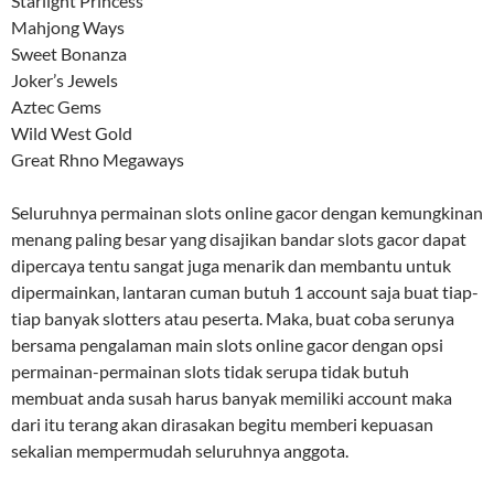
Starlight Princess
Mahjong Ways
Sweet Bonanza
Joker’s Jewels
Aztec Gems
Wild West Gold
Great Rhno Megaways
Seluruhnya permainan slots online gacor dengan kemungkinan
menang paling besar yang disajikan bandar slots gacor dapat
dipercaya tentu sangat juga menarik dan membantu untuk
dipermainkan, lantaran cuman butuh 1 account saja buat tiap-
tiap banyak slotters atau peserta. Maka, buat coba serunya
bersama pengalaman main slots online gacor dengan opsi
permainan-permainan slots tidak serupa tidak butuh
membuat anda susah harus banyak memiliki account maka
dari itu terang akan dirasakan begitu memberi kepuasan
sekalian mempermudah seluruhnya anggota.