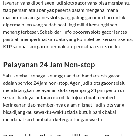
layanan yang diberi agen judi slots gacor yang bisa membantu
tiap pemain atau banyak peserta dalam mengenal mana
macam-macam games slots yang paling gacor ini hari untuk
dipermainkan yang sudah pasti lagi miliki kemungkinan
menang terbesar. Sebab, dari info bocoran slots gacor lantas
pastilah memperlihatkan data yang komplet berkenaan skema,
RTP sampai jam gacor permainan-permainan slots online.
Pelayanan 24 Jam Non-stop
Satu kembali sebagai keunggulan dari bandar slots gacor
adalah service 24 jam non-stop. Agen judi slots gacor selalu
mendatangkan pelayanan slots sepanjang 24 jam penuh di
sehari-harinya lantaran memiliki tujuan buat memberi
keringanan tiap member-nya dalam nikmati judi slots yang
bisa dijangkau sewaktu-waktu tiada butuh panik bakal
mendapatkan hambatan ketergantungan waktu.