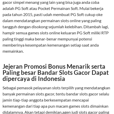
gacor simpel menang yang lain yang bisa juga anda coba
adalah PG Soft atau Pocket Permainan Soft. Mulai bekerja
pada tahun 2015, pasti udah membuat PG Soft cukup oke
dalam mendatangkan permainan slots online yang paling
tangguh dengan disokong sejumlah kelebihan. Ditambah lagi,
hampir semua games slots online keluaran PG Soft miliki RTP
paling tinggi maka benar-benar mempunyai potensi
memberinya kesempatan kemenangan setiap saat anda
memainkan.
Jejeran Promosi Bonus Menarik serta
Paling besar Bandar Slots Gacor Dapat
dipercaya di Indonesia
Sebagai pemasok pelayanan slots terpilih yang mendatangkan
banyak permainan slots gacor, tentu bandar slots gacor selalu
jamin tiap-tiap anggota berkesempatan mencapai
kemenangan dari tiap apa pun macam games slots dimainkan
didalamnya. Akan tetapi demikian,agen judi slots gacor paling