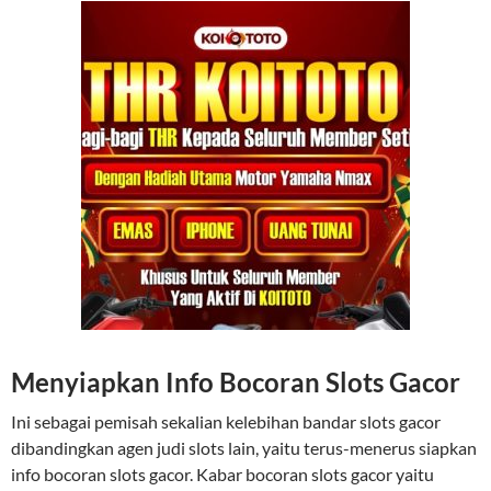
Menyiapkan Info Bocoran Slots Gacor
Ini sebagai pemisah sekalian kelebihan bandar slots gacor
dibandingkan agen judi slots lain, yaitu terus-menerus siapkan
info bocoran slots gacor. Kabar bocoran slots gacor yaitu