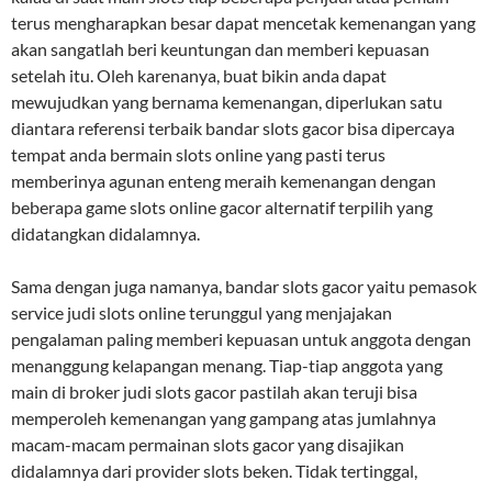
terus mengharapkan besar dapat mencetak kemenangan yang
akan sangatlah beri keuntungan dan memberi kepuasan
setelah itu. Oleh karenanya, buat bikin anda dapat
mewujudkan yang bernama kemenangan, diperlukan satu
diantara referensi terbaik bandar slots gacor bisa dipercaya
tempat anda bermain slots online yang pasti terus
memberinya agunan enteng meraih kemenangan dengan
beberapa game slots online gacor alternatif terpilih yang
didatangkan didalamnya.
Sama dengan juga namanya, bandar slots gacor yaitu pemasok
service judi slots online terunggul yang menjajakan
pengalaman paling memberi kepuasan untuk anggota dengan
menanggung kelapangan menang. Tiap-tiap anggota yang
main di broker judi slots gacor pastilah akan teruji bisa
memperoleh kemenangan yang gampang atas jumlahnya
macam-macam permainan slots gacor yang disajikan
didalamnya dari provider slots beken. Tidak tertinggal,