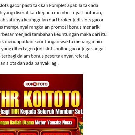
lots gacor pasti tak kan komplet apabila tak ada
h yang diserahkan kepada member-nya. Lantaran,
ah satunya keunggulan dari broker judi slots gacor
us mempunyai rangkaian promosi bonus menarik
erbesar menjadi tambahan keuntungan maka dari itu
dak mendapatkan keuntungan waktu menang main
 yang diberi agen judi slots online gacor juga sangat
terbagi dalam bonus peserta anyar, referal,
gan slots dan ada banyak lagi.