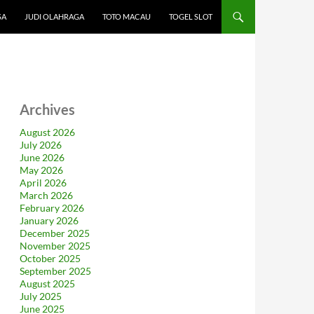
SA
JUDI OLAHRAGA
TOTO MACAU
TOGEL SLOT
Archives
August 2026
July 2026
June 2026
May 2026
April 2026
March 2026
February 2026
January 2026
December 2025
November 2025
October 2025
September 2025
August 2025
July 2025
June 2025