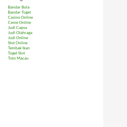
Bandar Bola
Bandar Togel
Casino Online
Ceme Online
Judi Capsa
Judi Olahraga
Judi Online
Slot Online
Tembak Ikan
Togel Slot
Toto Macau