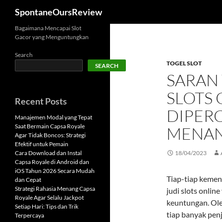
Search
SpontaneOursReview
Bagaimana Mencapai Slot
Gacor yang Menguntungkan
Search
TOGEL SLOT
SEARCH
SARAN
SLOTS
Recent Posts
DIPER
Manajemen Modal yang Tepat
Saat Bermain Capsa Royale
MENAN
Agar Tidak Boncos: Strategi
Efektif untuk Pemain
Cara Download dan Instal
18/04/2023
Capsa Royale di Android dan
iOS Tahun 2026 Secara Mudah
Tiap-tiap keme
dan Cepat
Strategi Rahasia Menang Capsa
judi slots onlin
Royale Agar Selalu Jackpot
keuntungan. Oleh
Setiap Hari: Tips dan Trik
tiap banyak pen
Terpercaya