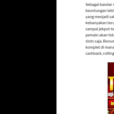
Sebagai bandar s
keuntungan lebi
yang menjadi sal
kebanyakan ter
sampai jekpot t
pemain akan ti
slots saja. Bonus
komplet di mana 
cashback, rollin