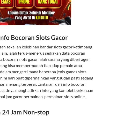
Info Bocoran Slots Gacor
sah sekalian kelebihan bandar slots gacor ketimbang
s lain, ialah terus-menerus sediakan data bocoran
ita bocoran slots gacor ialah sarana yang diberi agen
r yang bisa mempermudah tiap-tiap pemain atau
dalam mengerti mana beberapa jenis games slots
r ini hari buat dipermainkan yang sudah pasti sedang
nan menang terbesar. Lantaran, dari info bocoran
a pastinya menghadirkan info yang komplet berkenaan
ai jam gacor permainan-permainan slots online.
 24 Jam Non-stop