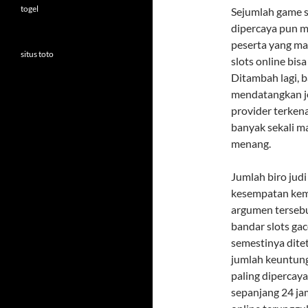
togel
Sejumlah game sl
dipercaya pun m
peserta yang ma
situs toto
slots online bis
Ditambah lagi, b
mendatangkan je
provider terkena
banyak sekali 
menang.
Jumlah biro judi
kesempatan keme
argumen terseb
bandar slots gac
semestinya dit
jumlah keuntunga
paling dipercay
sepanjang 24 ja