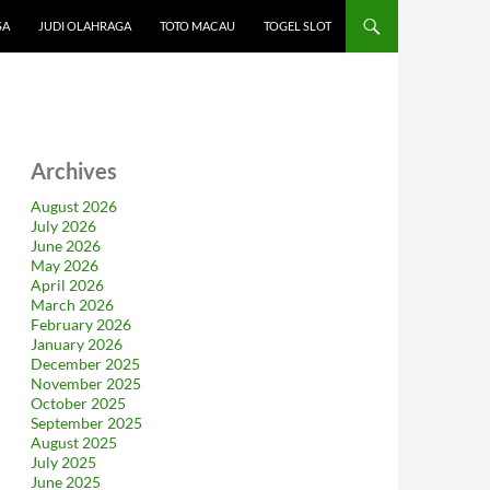
SA
JUDI OLAHRAGA
TOTO MACAU
TOGEL SLOT
Archives
August 2026
July 2026
June 2026
May 2026
April 2026
March 2026
February 2026
January 2026
December 2025
November 2025
October 2025
September 2025
August 2025
July 2025
June 2025