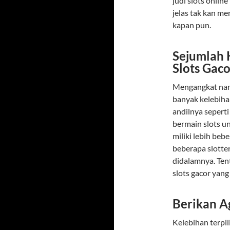
judi slots onlin
jelas tak kan m
kapan pun.
Sejumlah 
Slots Gaco
Mengangkat nama
banyak kelebiha
andilnya seperti 
bermain slots un
miliki lebih beb
beberapa slotte
didalamnya. Ten
slots gacor yang 
Berikan 
Kelebihan terpil