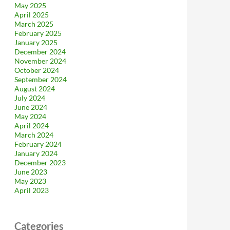
May 2025
April 2025
March 2025
February 2025
January 2025
December 2024
November 2024
October 2024
September 2024
August 2024
July 2024
June 2024
May 2024
April 2024
March 2024
February 2024
January 2024
December 2023
June 2023
May 2023
April 2023
Categories