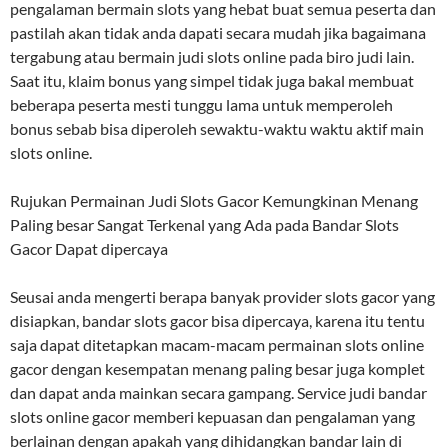
pengalaman bermain slots yang hebat buat semua peserta dan
pastilah akan tidak anda dapati secara mudah jika bagaimana
tergabung atau bermain judi slots online pada biro judi lain.
Saat itu, klaim bonus yang simpel tidak juga bakal membuat
beberapa peserta mesti tunggu lama untuk memperoleh
bonus sebab bisa diperoleh sewaktu-waktu waktu aktif main
slots online.
Rujukan Permainan Judi Slots Gacor Kemungkinan Menang
Paling besar Sangat Terkenal yang Ada pada Bandar Slots
Gacor Dapat dipercaya
Seusai anda mengerti berapa banyak provider slots gacor yang
disiapkan, bandar slots gacor bisa dipercaya, karena itu tentu
saja dapat ditetapkan macam-macam permainan slots online
gacor dengan kesempatan menang paling besar juga komplet
dan dapat anda mainkan secara gampang. Service judi bandar
slots online gacor memberi kepuasan dan pengalaman yang
berlainan dengan apakah yang dihidangkan bandar lain di