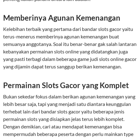
Memberinya Agunan Kemenangan
Kelebihan terbaik yang pertama dari bandar slots gacor yaitu
terus-menerus memberinya agunan kemenangan buat
semuanya anggotanya. Soal itu benar-benar gak salah lantaran
kebanyakan permainan slots online yang didatangkan juga
yang pasti terbagi dalam beberapa game judi slots online gacor
yang dijamin dapat terus sanggup berikan kemenangan.
Permainan Slots Gacor yang Komplet
Bukan sekedar fokus dalam berikan agunan kemenangan yang
lebih besar saja, tapi yang menjadi satu diantara keunggulan
terhebat lain dari bandar slots gacor yaitu beberapa jenis
permainan slots yang disiapkan jelas terus lebih komplet.
Dengan demikian, cari atau mendapat kemenangan bisa
mempermudah beberapa peserta dengan perlu mainkan type