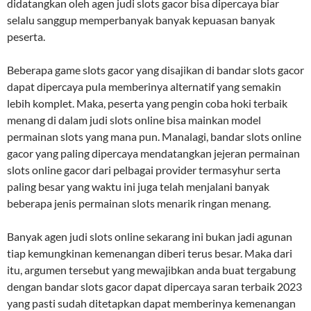
didatangkan oleh agen judi slots gacor bisa dipercaya biar
selalu sanggup memperbanyak banyak kepuasan banyak
peserta.
Beberapa game slots gacor yang disajikan di bandar slots gacor
dapat dipercaya pula memberinya alternatif yang semakin
lebih komplet. Maka, peserta yang pengin coba hoki terbaik
menang di dalam judi slots online bisa mainkan model
permainan slots yang mana pun. Manalagi, bandar slots online
gacor yang paling dipercaya mendatangkan jejeran permainan
slots online gacor dari pelbagai provider termasyhur serta
paling besar yang waktu ini juga telah menjalani banyak
beberapa jenis permainan slots menarik ringan menang.
Banyak agen judi slots online sekarang ini bukan jadi agunan
tiap kemungkinan kemenangan diberi terus besar. Maka dari
itu, argumen tersebut yang mewajibkan anda buat tergabung
dengan bandar slots gacor dapat dipercaya saran terbaik 2023
yang pasti sudah ditetapkan dapat memberinya kemenangan