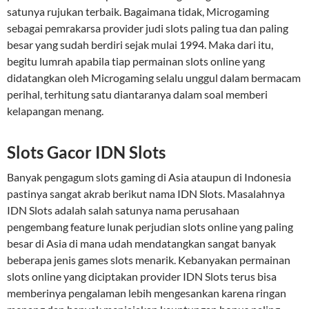
satunya rujukan terbaik. Bagaimana tidak, Microgaming
sebagai pemrakarsa provider judi slots paling tua dan paling
besar yang sudah berdiri sejak mulai 1994. Maka dari itu,
begitu lumrah apabila tiap permainan slots online yang
didatangkan oleh Microgaming selalu unggul dalam bermacam
perihal, terhitung satu diantaranya dalam soal memberi
kelapangan menang.
Slots Gacor IDN Slots
Banyak pengagum slots gaming di Asia ataupun di Indonesia
pastinya sangat akrab berikut nama IDN Slots. Masalahnya
IDN Slots adalah salah satunya nama perusahaan
pengembang feature lunak perjudian slots online yang paling
besar di Asia di mana udah mendatangkan sangat banyak
beberapa jenis games slots menarik. Kebanyakan permainan
slots online yang diciptakan provider IDN Slots terus bisa
memberinya pengalaman lebih mengesankan karena ringan