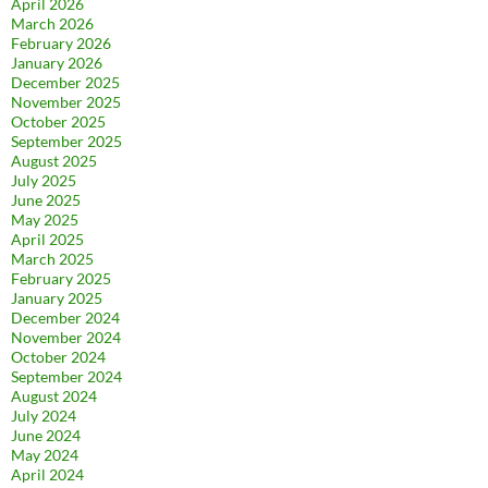
April 2026
March 2026
February 2026
January 2026
December 2025
November 2025
October 2025
September 2025
August 2025
July 2025
June 2025
May 2025
April 2025
March 2025
February 2025
January 2025
December 2024
November 2024
October 2024
September 2024
August 2024
July 2024
June 2024
May 2024
April 2024