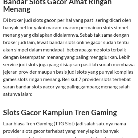
Bandar Slots Gacor Amat Ringan
Menang
Di broker judi slots gacor, perihal yang pasti sering dicari oleh
banyak bettor yakni macam-macam permainan slots simpel
menang yang disiapkan didalamnya. Sebab tak sama dengan
broker judi lain, lewat bandar slots online gacor sudah tentu
akan simpel dalam mendapati beberapa game slots terbaik
dengan kesempatan menang yang paling menggiurkan. Lebih
service judi slots juga yang disiapkan pastilah sudah membawa
jejeran provider maupun basis judi slots yang punyai kompilasi
games slots ringan menang. Berikut 7 provider slots terhebat
saran bandar slots gacor yang paling gampang menang salah
satunya ialah:
Slots Gacor Kampiun Tren Gaming
Luar biasa Tren Gaming (TTG Slot) jadi salah satunya nama
provider slots gacor terhebat yang menyiapkan banyak