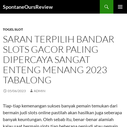
Search
SpontaneOursReview
SKIP
PRIMAR
TO
MENU
CONTENT
TOGEL SLOT
SARAN TERPILIH BANDAR
SLOTS GACOR PALING
DIPERCAYA SANGAT
ENTENG MENANG 2023
TABALONG
05/06/2023
ADMIN
Tiap-tiap kemenangan sukses banyak pemain temukan dari
bermain judi slots online pastilah akan hasilkan juga seberapa
banyak keuntungan. Oleh sebab itu, benar-benar alamiah
kalau saat bermain slots tiap beberapa penjudi atau pemain