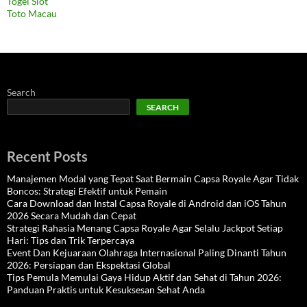
Togel Slot
Toto Macau
Search
SEARCH
Recent Posts
Manajemen Modal yang Tepat Saat Bermain Capsa Royale Agar Tidak
Boncos: Strategi Efektif untuk Pemain
Cara Download dan Instal Capsa Royale di Android dan iOS Tahun
2026 Secara Mudah dan Cepat
Strategi Rahasia Menang Capsa Royale Agar Selalu Jackpot Setiap
Hari: Tips dan Trik Terpercaya
Event Dan Kejuaraan Olahraga Internasional Paling Dinanti Tahun
2026: Persiapan dan Ekspektasi Global
Tips Pemula Memulai Gaya Hidup Aktif dan Sehat di Tahun 2026:
Panduan Praktis untuk Kesuksesan Sehat Anda