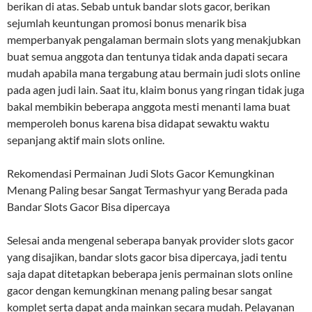
berikan di atas. Sebab untuk bandar slots gacor, berikan
sejumlah keuntungan promosi bonus menarik bisa
memperbanyak pengalaman bermain slots yang menakjubkan
buat semua anggota dan tentunya tidak anda dapati secara
mudah apabila mana tergabung atau bermain judi slots online
pada agen judi lain. Saat itu, klaim bonus yang ringan tidak juga
bakal membikin beberapa anggota mesti menanti lama buat
memperoleh bonus karena bisa didapat sewaktu waktu
sepanjang aktif main slots online.
Rekomendasi Permainan Judi Slots Gacor Kemungkinan
Menang Paling besar Sangat Termashyur yang Berada pada
Bandar Slots Gacor Bisa dipercaya
Selesai anda mengenal seberapa banyak provider slots gacor
yang disajikan, bandar slots gacor bisa dipercaya, jadi tentu
saja dapat ditetapkan beberapa jenis permainan slots online
gacor dengan kemungkinan menang paling besar sangat
komplet serta dapat anda mainkan secara mudah. Pelayanan