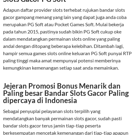
Adapun daftar provider slots terhebat rujukan bandar slots
gacor gampang menang yang lain yang dapat juga anda coba
merupakan PG Soft atau Pocket Games Soft. Mulai bekerja
pada tahun 2015, pastinya sudah bikin PG Soft cukup oke
dalam mendatangkan permainan slots online yang paling
andal dengan ditopang beberapa kelebihan. Ditambah lagi,
hampir semua games slots online keluaran PG Soft punyai RTP
paling tinggi maka amat mempunyai potensi memberinya
kemungkinan kemenangan setiap saat anda memainkan.
Jejeran Promosi Bonus Menarik dan
Paling besar Bandar Slots Gacor Paling
dipercaya di Indonesia
Sebagai penyuplai pelayanan slots terpilih yang
mendatangkan banyak permainan slots gacor, sudah pasti
bandar slots gacor terus jamin tiap-tiap peserta
berkesempatan mencetak kemenangan dari tiap-tiap apapun