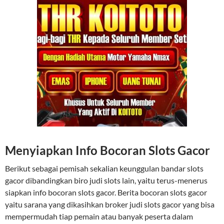
Menyiapkan Info Bocoran Slots Gacor
Berikut sebagai pemisah sekalian keunggulan bandar slots
gacor dibandingkan biro judi slots lain, yaitu terus-menerus
siapkan info bocoran slots gacor. Berita bocoran slots gacor
yaitu sarana yang dikasihkan broker judi slots gacor yang bisa
mempermudah tiap pemain atau banyak peserta dalam