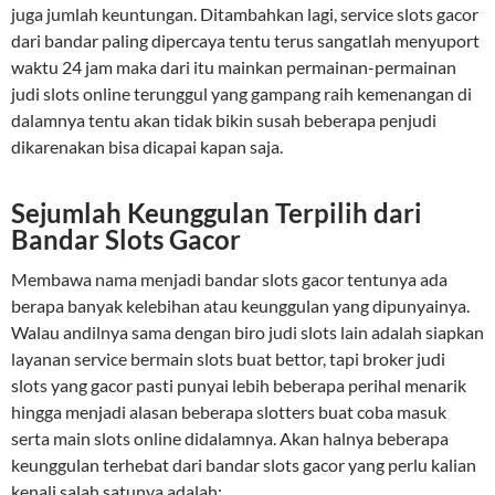
juga jumlah keuntungan. Ditambahkan lagi, service slots gacor
dari bandar paling dipercaya tentu terus sangatlah menyuport
waktu 24 jam maka dari itu mainkan permainan-permainan
judi slots online terunggul yang gampang raih kemenangan di
dalamnya tentu akan tidak bikin susah beberapa penjudi
dikarenakan bisa dicapai kapan saja.
Sejumlah Keunggulan Terpilih dari
Bandar Slots Gacor
Membawa nama menjadi bandar slots gacor tentunya ada
berapa banyak kelebihan atau keunggulan yang dipunyainya.
Walau andilnya sama dengan biro judi slots lain adalah siapkan
layanan service bermain slots buat bettor, tapi broker judi
slots yang gacor pasti punyai lebih beberapa perihal menarik
hingga menjadi alasan beberapa slotters buat coba masuk
serta main slots online didalamnya. Akan halnya beberapa
keunggulan terhebat dari bandar slots gacor yang perlu kalian
kenali salah satunya adalah: