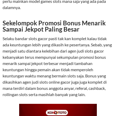
perlu mainkan model games slots mana saja yang ada pada
dalamnya.
Sekelompok Promosi Bonus Menarik
Sampai Jekpot Paling Besar
Selaku bandar slots gacor pasti tak kan komplet kalau tidak
ada keuntungan lebih yang dikasih ke pesertanya. Sebab, yang
menjadi satu diantara kelebihan dari agen judi slots gacor
kebanyakan terus mempunyai sekumpulan promosi bonus
menarik sampai jekpot terbesar menjadi tambahan
keuntungan hingga pemain akan tidak memperoleh
keuntungan waktu menang bermain slots saja. Bonus yang
dikasihkan agen judi slots online gacor juga juga komplet di
mana terdiri dalam bonus anggota anyar, referal, cashback,
rollingan slots serta masihlah banyak yang lain.