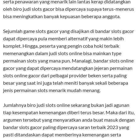
serta penawaran yang menarik lain lantas kerap didatangkan
oleh biro judi slots gacor bisa dipercaya supaya terus-menerus
bisa meningkatkan banyak kepuasan beberapa anggota.
Sejumlah game slots gacor yang disajikan di bandar slots gacor
dapat dipercaya pula memberi alternatif yang makin lebih
komplet. Hingga, peserta yang pengin coba hoki terbaik
memenangkan dalam judi slots online bisa mainkan type
permainan slots yang mana pun. Manalagi, bandar slots online
gacor yang dapat dipercaya mendatangkan jejeran permainan
slots online gacor dari pelbagai provider beken serta paling
besar yang saat ini juga telah meniti banyak sekali beberapa
jenis permainan slots menarik mudah menang.
Jumlahnya biro judi slots online sekarang bukan jadi agunan
tiap kesempatan kemenangan diberi terus besar. Maka dari itu,
argumen tersebut yang menyaratkan anda buat masuk dengan
bandar slots gacor paling dipercaya saran terbaik 2023 yang
pasti ditandaskan dapat memberinya kemenangan serta