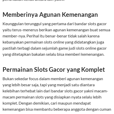
Memberinya Agunan Kemenangan
Keunggulan terunggul yang pertama dari bandar slots gacor
yaitu terus-menerus berikan agunan kemenangan buat semua
member-nya. Perihal itu benar-benar tidak salah karena
kebanyakan permainan slots online yang didatangkan juga
pastilah terbagi dalam sejumlah game judi slots online gacor
yang ditetapkan bakalan selalu bisa memberi kemenangan.
Permainan Slots Gacor yang Komplet
Bukan sekedar focus dalam memberi agunan kemenangan
yang lebih besar saja, tapi yang menjadi satu diantara
kelebihan terhebat lain dari bandar slots gacor yakni macam-
macam permainan slots yang disiapkan nyata selalu lebih
komplet. Dengan demikian, cari maupun mendapat
kemenangan bisa membantu beberapa anggota dengan cuman