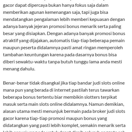
gacor dapat dipercaya bukan hanya fokus saja dalam
memberikan agunan kemenangan saja, tapi juga bisa
mendatangkan pengalaman lebih memberi kepuasan dengan
adanya banyak jejeran promosi bonus menarik serta paling
besar yang disiapkan. Dengan adanya banyak promosi bonus
atraktif yang dijajakan, automatis tiap-tiap beberapa pemain
maupun peserta didalamnya pasti amat ringan memperoleh
tambahan keuntungan karena pada dasarnya bonus bisa
diberi sewaktu-waktu tanpa butuh tunggu lama anda mesti
menang dahulu.
Benar-benar tidak disangkal jika tiap bandar judi slots online
mana pun yang berada di internet pastilah terus tawarkan
beberapa bonus tertentu biar membikin slotters terpikat
masuk serta main slots online didalamnya. Namun demikian,
alasan utama mesti menunjuk bermain pada broker judi slots
gacor karena tiap-tiap promosi maupun bonus yang
didatangkan yang pasti lebih komplet, semakin menarik serta