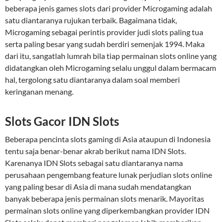
beberapa jenis games slots dari provider Microgaming adalah
satu diantaranya rujukan terbaik. Bagaimana tidak,
Microgaming sebagai perintis provider judi slots paling tua
serta paling besar yang sudah berdiri semenjak 1994. Maka
dari itu, sangatlah lumrah bila tiap permainan slots online yang
didatangkan oleh Microgaming selalu unggul dalam bermacam
hal, tergolong satu diantaranya dalam soal memberi
keringanan menang.
Slots Gacor IDN Slots
Beberapa pencinta slots gaming di Asia ataupun di Indonesia
tentu saja benar-benar akrab berikut nama IDN Slots.
Karenanya IDN Slots sebagai satu diantaranya nama
perusahaan pengembang feature lunak perjudian slots online
yang paling besar di Asia di mana sudah mendatangkan
banyak beberapa jenis permainan slots menarik. Mayoritas
permainan slots online yang diperkembangkan provider IDN