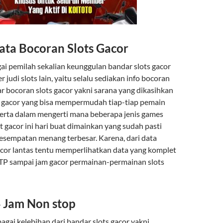
ata Bocoran Slots Gacor
gai pemilah sekalian keunggulan bandar slots gacor
 judi slots lain, yaitu selalu sediakan info bocoran
ar bocoran slots gacor yakni sarana yang dikasihkan
ts gacor yang bisa mempermudah tiap-tiap pemain
erta dalam mengerti mana beberapa jenis games
t gacor ini hari buat dimainkan yang sudah pasti
esempatan menang terbesar. Karena, dari data
acor lantas tentu memperlihatkan data yang komplet
RTP sampai jam gacor permainan-permainan slots
4 Jam Non stop
agai kelebihan dari bandar slots gacor yakni