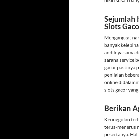
bikin susah bany
Sejumlah 
Slots Gaco
Mengangkat nama
banyak kelebiha
andilnya sama d
sarana service b
gacor pastinya 
penilaian beber
online didalamn
slots gacor yang
Berikan 
Keunggulan terh
terus-menerus 
pesertanya. Hal