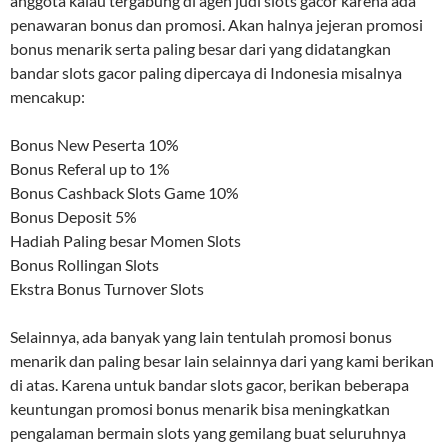
anggota kalau tergabung di agen judi slots gacor karena ada
penawaran bonus dan promosi. Akan halnya jejeran promosi
bonus menarik serta paling besar dari yang didatangkan
bandar slots gacor paling dipercaya di Indonesia misalnya
mencakup:
Bonus New Peserta 10%
Bonus Referal up to 1%
Bonus Cashback Slots Game 10%
Bonus Deposit 5%
Hadiah Paling besar Momen Slots
Bonus Rollingan Slots
Ekstra Bonus Turnover Slots
Selainnya, ada banyak yang lain tentulah promosi bonus
menarik dan paling besar lain selainnya dari yang kami berikan
di atas. Karena untuk bandar slots gacor, berikan beberapa
keuntungan promosi bonus menarik bisa meningkatkan
pengalaman bermain slots yang gemilang buat seluruhnya