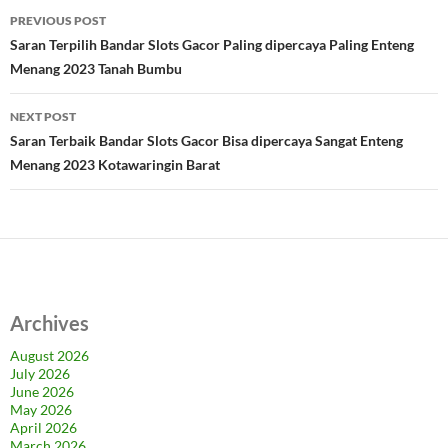
Post
PREVIOUS POST
navigation
Saran Terpilih Bandar Slots Gacor Paling dipercaya Paling Enteng
Menang 2023 Tanah Bumbu
NEXT POST
Saran Terbaik Bandar Slots Gacor Bisa dipercaya Sangat Enteng
Menang 2023 Kotawaringin Barat
Archives
August 2026
July 2026
June 2026
May 2026
April 2026
March 2026