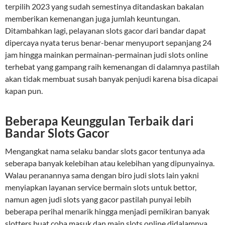
terpilih 2023 yang sudah semestinya ditandaskan bakalan
memberikan kemenangan juga jumlah keuntungan.
Ditambahkan lagi, pelayanan slots gacor dari bandar dapat
dipercaya nyata terus benar-benar menyuport sepanjang 24
jam hingga mainkan permainan-permainan judi slots online
terhebat yang gampang raih kemenangan di dalamnya pastilah
akan tidak membuat susah banyak penjudi karena bisa dicapai
kapan pun.
Beberapa Keunggulan Terbaik dari
Bandar Slots Gacor
Mengangkat nama selaku bandar slots gacor tentunya ada
seberapa banyak kelebihan atau kelebihan yang dipunyainya.
Walau peranannya sama dengan biro judi slots lain yakni
menyiapkan layanan service bermain slots untuk bettor,
namun agen judi slots yang gacor pastilah punyai lebih
beberapa perihal menarik hingga menjadi pemikiran banyak
slotters buat coba masuk dan main slots online didalamnya.