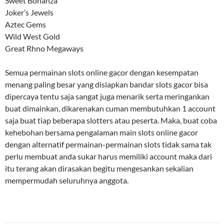
Sweet Bonanza
Joker’s Jewels
Aztec Gems
Wild West Gold
Great Rhno Megaways
Semua permainan slots online gacor dengan kesempatan
menang paling besar yang disiapkan bandar slots gacor bisa
dipercaya tentu saja sangat juga menarik serta meringankan
buat dimainkan, dikarenakan cuman membutuhkan 1 account
saja buat tiap beberapa slotters atau peserta. Maka, buat coba
kehebohan bersama pengalaman main slots online gacor
dengan alternatif permainan-permainan slots tidak sama tak
perlu membuat anda sukar harus memiliki account maka dari
itu terang akan dirasakan begitu mengesankan sekalian
mempermudah seluruhnya anggota.