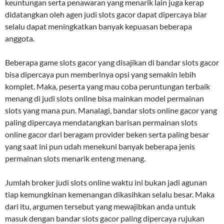
keuntungan serta penawaran yang menarik lain juga kerap
didatangkan oleh agen judi slots gacor dapat dipercaya biar
selalu dapat meningkatkan banyak kepuasan beberapa
anggota.
Beberapa game slots gacor yang disajikan di bandar slots gacor
bisa dipercaya pun memberinya opsi yang semakin lebih
komplet. Maka, peserta yang mau coba peruntungan terbaik
menang di judi slots online bisa mainkan model permainan
slots yang mana pun. Manalagi, bandar slots online gacor yang
paling dipercaya mendatangkan barisan permainan slots
online gacor dari beragam provider beken serta paling besar
yang saat ini pun udah menekuni banyak beberapa jenis
permainan slots menarik enteng menang.
Jumlah broker judi slots online waktu ini bukan jadi agunan
tiap kemungkinan kemenangan dikasihkan selalu besar. Maka
dari itu, argumen tersebut yang mewajibkan anda untuk
masuk dengan bandar slots gacor paling dipercaya rujukan