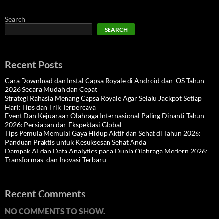
Search
SEARCH
Recent Posts
Cara Download dan Instal Capsa Royale di Android dan iOS Tahun
2026 Secara Mudah dan Cepat
Strategi Rahasia Menang Capsa Royale Agar Selalu Jackpot Setiap
Hari: Tips dan Trik Terpercaya
Event Dan Kejuaraan Olahraga Internasional Paling Dinanti Tahun
2026: Persiapan dan Ekspektasi Global
Tips Pemula Memulai Gaya Hidup Aktif dan Sehat di Tahun 2026:
Panduan Praktis untuk Kesuksesan Sehat Anda
Dampak AI dan Data Analytics pada Dunia Olahraga Modern 2026:
Transformasi dan Inovasi Terbaru
Recent Comments
NO COMMENTS TO SHOW.