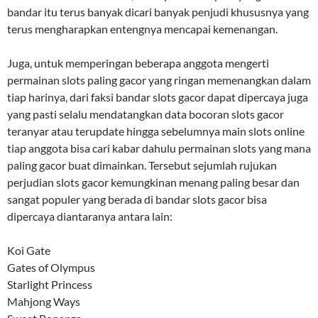
bandar itu terus banyak dicari banyak penjudi khususnya yang
terus mengharapkan entengnya mencapai kemenangan.
Juga, untuk memperingan beberapa anggota mengerti
permainan slots paling gacor yang ringan memenangkan dalam
tiap harinya, dari faksi bandar slots gacor dapat dipercaya juga
yang pasti selalu mendatangkan data bocoran slots gacor
teranyar atau terupdate hingga sebelumnya main slots online
tiap anggota bisa cari kabar dahulu permainan slots yang mana
paling gacor buat dimainkan. Tersebut sejumlah rujukan
perjudian slots gacor kemungkinan menang paling besar dan
sangat populer yang berada di bandar slots gacor bisa
dipercaya diantaranya antara lain:
Koi Gate
Gates of Olympus
Starlight Princess
Mahjong Ways