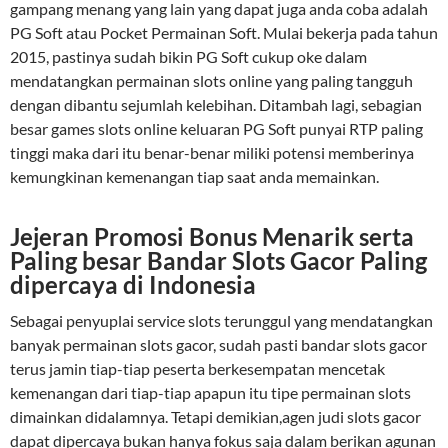
gampang menang yang lain yang dapat juga anda coba adalah
PG Soft atau Pocket Permainan Soft. Mulai bekerja pada tahun
2015, pastinya sudah bikin PG Soft cukup oke dalam
mendatangkan permainan slots online yang paling tangguh
dengan dibantu sejumlah kelebihan. Ditambah lagi, sebagian
besar games slots online keluaran PG Soft punyai RTP paling
tinggi maka dari itu benar-benar miliki potensi memberinya
kemungkinan kemenangan tiap saat anda memainkan.
Jejeran Promosi Bonus Menarik serta
Paling besar Bandar Slots Gacor Paling
dipercaya di Indonesia
Sebagai penyuplai service slots terunggul yang mendatangkan
banyak permainan slots gacor, sudah pasti bandar slots gacor
terus jamin tiap-tiap peserta berkesempatan mencetak
kemenangan dari tiap-tiap apapun itu tipe permainan slots
dimainkan didalamnya. Tetapi demikian,agen judi slots gacor
dapat dipercaya bukan hanya fokus saja dalam berikan agunan