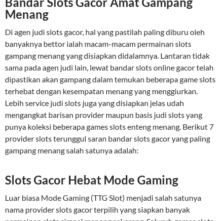
Bandar Slots Gacor Amat Gampang
Menang
Di agen judi slots gacor, hal yang pastilah paling diburu oleh
banyaknya bettor ialah macam-macam permainan slots
gampang menang yang disiapkan didalamnya. Lantaran tidak
sama pada agen judi lain, lewat bandar slots online gacor telah
dipastikan akan gampang dalam temukan beberapa game slots
terhebat dengan kesempatan menang yang menggiurkan.
Lebih service judi slots juga yang disiapkan jelas udah
mengangkat barisan provider maupun basis judi slots yang
punya koleksi beberapa games slots enteng menang. Berikut 7
provider slots terunggul saran bandar slots gacor yang paling
gampang menang salah satunya adalah:
Slots Gacor Hebat Mode Gaming
Luar biasa Mode Gaming (TTG Slot) menjadi salah satunya
nama provider slots gacor terpilih yang siapkan banyak