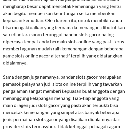
mengharap besar dapat mencetak kemenangan yang tentu
akan begitu memberikan keuntungan serta memberikan
kepuasan kemudian. Oleh karena itu, untuk membikin anda
bisa mengaktualkan yang bernama kemenangan, dibutuhkan
satu diantara saran terunggul bandar slots gacor paling
dipercaya tempat anda bermain slots online yang pasti terus
memberi agunan mudah raih kemenangan dengan beberapa
game slots online gacor alternatif terpilih yang didatangkan
didalamnya.
Sama dengan juga namanya, bandar slots gacor merupakan
pemasok pelayanan judi slots online terpilih yang tawarkan
pengalaman sangat memberi kepuasan buat anggota dengan
menanggung kelapangan menang. Tiap-tiap anggota yang
main di agen judi slots gacor yang pasti akan terbukti bisa
mencetak kemenangan yang simpel atas banyak beberapa
jenis permainan slots gacor yang disajikan didalamnya dari
provider slots termasyhur. Tidak ketinggal, pelbagai ragam