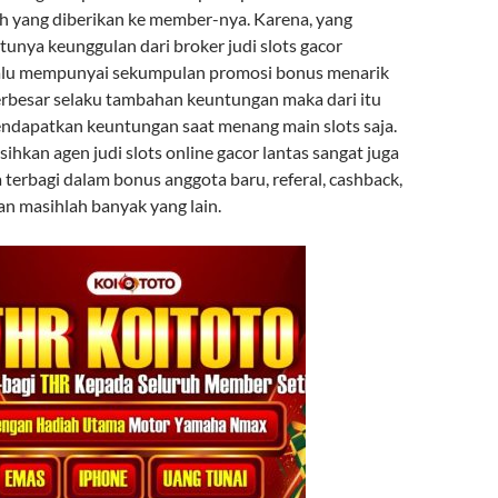
h yang diberikan ke member-nya. Karena, yang
tunya keunggulan dari broker judi slots gacor
alu mempunyai sekumpulan promosi bonus menarik
erbesar selaku tambahan keuntungan maka dari itu
ndapatkan keuntungan saat menang main slots saja.
ihkan agen judi slots online gacor lantas sangat juga
terbagi dalam bonus anggota baru, referal, cashback,
dan masihlah banyak yang lain.