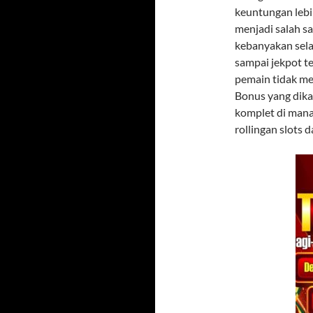
keuntungan lebi
menjadi salah sa
kebanyakan sel
sampai jekpot t
pemain tidak me
Bonus yang dikas
komplet di mana 
rollingan slots 