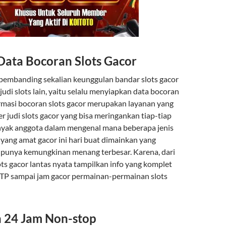
Data Bocoran Slots Gacor
 pembanding sekalian keunggulan bandar slots gacor
udi slots lain, yaitu selalu menyiapkan data bocoran
formasi bocoran slots gacor merupakan layanan yang
r judi slots gacor yang bisa meringankan tiap-tiap
nyak anggota dalam mengenal mana beberapa jenis
 yang amat gacor ini hari buat dimainkan yang
 punya kemungkinan menang terbesar. Karena, dari
ts gacor lantas nyata tampilkan info yang komplet
RTP sampai jam gacor permainan-permainan slots
 24 Jam Non-stop