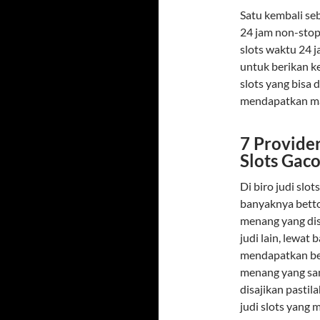
Satu kembali seb
24 jam non-stop.
slots waktu 24 
untuk berikan k
slots yang bisa 
mendapatkan ma
7 Provider
Slots Gac
Di biro judi slot
banyaknya betto
menang yang dis
judi lain, lewat
mendapatkan be
menang yang sang
disajikan pasti
judi slots yang 