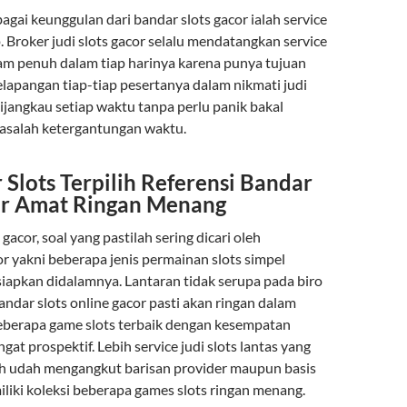
agai keunggulan dari bandar slots gacor ialah service
 Broker judi slots gacor selalu mendatangkan service
jam penuh dalam tiap harinya karena punya tujuan
elapangan tiap-tiap pesertanya dalam nikmati judi
dijangkau setiap waktu tanpa perlu panik bakal
salah ketergantungan waktu.
 Slots Terpilih Referensi Bandar
or Amat Ringan Menang
s gacor, soal yang pastilah sering dicari oleh
r yakni beberapa jenis permainan slots simpel
iapkan didalamnya. Lantaran tidak serupa pada biro
 bandar slots online gacor pasti akan ringan dalam
berapa game slots terbaik dengan kesempatan
at prospektif. Lebih service judi slots lantas yang
lah udah mengangkut barisan provider maupun basis
miliki koleksi beberapa games slots ringan menang.