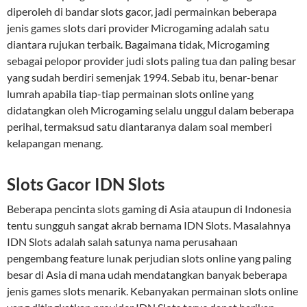
diperoleh di bandar slots gacor, jadi permainkan beberapa
jenis games slots dari provider Microgaming adalah satu
diantara rujukan terbaik. Bagaimana tidak, Microgaming
sebagai pelopor provider judi slots paling tua dan paling besar
yang sudah berdiri semenjak 1994. Sebab itu, benar-benar
lumrah apabila tiap-tiap permainan slots online yang
didatangkan oleh Microgaming selalu unggul dalam beberapa
perihal, termaksud satu diantaranya dalam soal memberi
kelapangan menang.
Slots Gacor IDN Slots
Beberapa pencinta slots gaming di Asia ataupun di Indonesia
tentu sungguh sangat akrab bernama IDN Slots. Masalahnya
IDN Slots adalah salah satunya nama perusahaan
pengembang feature lunak perjudian slots online yang paling
besar di Asia di mana udah mendatangkan banyak beberapa
jenis games slots menarik. Kebanyakan permainan slots online