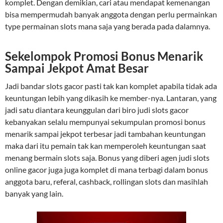
komplet. Dengan demikian, cari atau mendapat kemenangan
bisa mempermudah banyak anggota dengan perlu permainkan
type permainan slots mana saja yang berada pada dalamnya.
Sekelompok Promosi Bonus Menarik
Sampai Jekpot Amat Besar
Jadi bandar slots gacor pasti tak kan komplet apabila tidak ada
keuntungan lebih yang dikasih ke member-nya. Lantaran, yang
jadi satu diantara keunggulan dari biro judi slots gacor
kebanyakan selalu mempunyai sekumpulan promosi bonus
menarik sampai jekpot terbesar jadi tambahan keuntungan
maka dari itu pemain tak kan memperoleh keuntungan saat
menang bermain slots saja. Bonus yang diberi agen judi slots
online gacor juga juga komplet di mana terbagi dalam bonus
anggota baru, referal, cashback, rollingan slots dan masihlah
banyak yang lain.