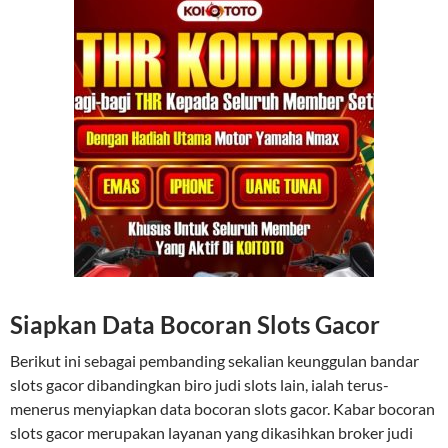
Siapkan Data Bocoran Slots Gacor
Berikut ini sebagai pembanding sekalian keunggulan bandar
slots gacor dibandingkan biro judi slots lain, ialah terus-
menerus menyiapkan data bocoran slots gacor. Kabar bocoran
slots gacor merupakan layanan yang dikasihkan broker judi