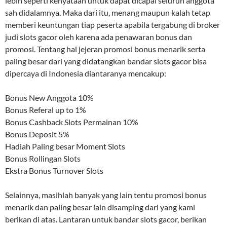
lebih seperti kenyataan untuk dapat dicapai seluruh anggota
sah didalamnya. Maka dari itu, menang maupun kalah tetap
memberi keuntungan tiap peserta apabila tergabung di broker
judi slots gacor oleh karena ada penawaran bonus dan
promosi. Tentang hal jejeran promosi bonus menarik serta
paling besar dari yang didatangkan bandar slots gacor bisa
dipercaya di Indonesia diantaranya mencakup:
Bonus New Anggota 10%
Bonus Referal up to 1%
Bonus Cashback Slots Permainan 10%
Bonus Deposit 5%
Hadiah Paling besar Moment Slots
Bonus Rollingan Slots
Ekstra Bonus Turnover Slots
Selainnya, masihlah banyak yang lain tentu promosi bonus
menarik dan paling besar lain disamping dari yang kami
berikan di atas. Lantaran untuk bandar slots gacor, berikan