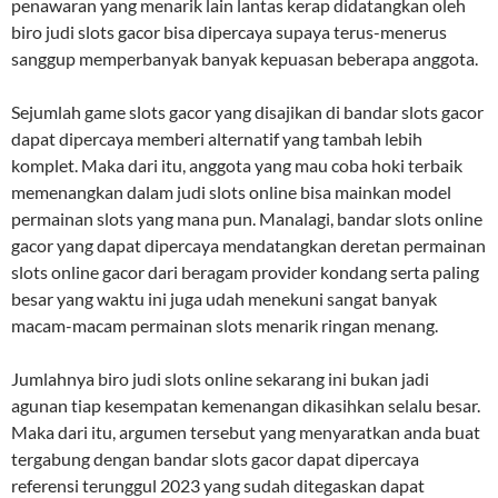
penawaran yang menarik lain lantas kerap didatangkan oleh
biro judi slots gacor bisa dipercaya supaya terus-menerus
sanggup memperbanyak banyak kepuasan beberapa anggota.
Sejumlah game slots gacor yang disajikan di bandar slots gacor
dapat dipercaya memberi alternatif yang tambah lebih
komplet. Maka dari itu, anggota yang mau coba hoki terbaik
memenangkan dalam judi slots online bisa mainkan model
permainan slots yang mana pun. Manalagi, bandar slots online
gacor yang dapat dipercaya mendatangkan deretan permainan
slots online gacor dari beragam provider kondang serta paling
besar yang waktu ini juga udah menekuni sangat banyak
macam-macam permainan slots menarik ringan menang.
Jumlahnya biro judi slots online sekarang ini bukan jadi
agunan tiap kesempatan kemenangan dikasihkan selalu besar.
Maka dari itu, argumen tersebut yang menyaratkan anda buat
tergabung dengan bandar slots gacor dapat dipercaya
referensi terunggul 2023 yang sudah ditegaskan dapat