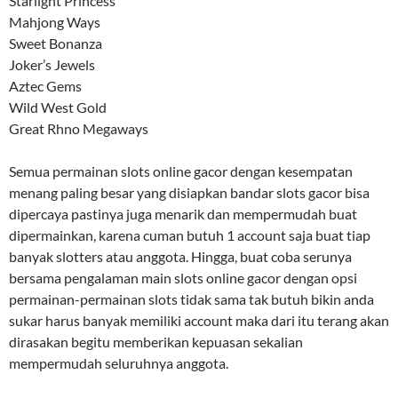
Starlight Princess
Mahjong Ways
Sweet Bonanza
Joker’s Jewels
Aztec Gems
Wild West Gold
Great Rhno Megaways
Semua permainan slots online gacor dengan kesempatan
menang paling besar yang disiapkan bandar slots gacor bisa
dipercaya pastinya juga menarik dan mempermudah buat
dipermainkan, karena cuman butuh 1 account saja buat tiap
banyak slotters atau anggota. Hingga, buat coba serunya
bersama pengalaman main slots online gacor dengan opsi
permainan-permainan slots tidak sama tak butuh bikin anda
sukar harus banyak memiliki account maka dari itu terang akan
dirasakan begitu memberikan kepuasan sekalian
mempermudah seluruhnya anggota.