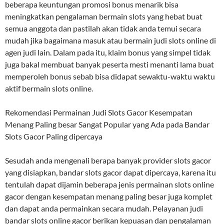
beberapa keuntungan promosi bonus menarik bisa
meningkatkan pengalaman bermain slots yang hebat buat
semua anggota dan pastilah akan tidak anda temui secara
mudah jika bagaimana masuk atau bermain judi slots online di
agen judi lain. Dalam pada itu, klaim bonus yang simpel tidak
juga bakal membuat banyak peserta mesti menanti lama buat
memperoleh bonus sebab bisa didapat sewaktu-waktu waktu
aktif bermain slots online.
Rekomendasi Permainan Judi Slots Gacor Kesempatan
Menang Paling besar Sangat Popular yang Ada pada Bandar
Slots Gacor Paling dipercaya
Sesudah anda mengenali berapa banyak provider slots gacor
yang disiapkan, bandar slots gacor dapat dipercaya, karena itu
tentulah dapat dijamin beberapa jenis permainan slots online
gacor dengan kesempatan menang paling besar juga komplet
dan dapat anda permainkan secara mudah. Pelayanan judi
bandar slots online gacor berikan kepuasan dan pengalaman