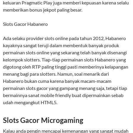
keluaran Pragmatic Play juga memberi kepuasan karena selalu
memberikan bonus jekpot paling besar.
Slots Gacor Habanero
Ada selaku provider slots online pada tahun 2012, Habanero
kayaknya sangat teruji dalam membentuk banyak produk
permainan slots online yang sekarang telah banyak disenangi
kelompok slotters. Tiap-tiap permainan slots Habanero yang
digotong oleh RTP paling tinggi pasti memberinya kelapangan
menang bagi para slotters. Namun, soal menarik dari
Habanero bukan cuma karena banyak macam-macam
permainan slots gacor yang gampang menang saja, tetapi tiap
bermainnya sanat mobile friendly buat dipermainkan sebab
udah mengangkut HTML5.
Slots Gacor Microgaming
Kalau anda pengin mencapai kemenangan yang sangat mudah