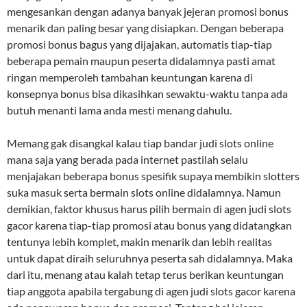
mengesankan dengan adanya banyak jejeran promosi bonus
menarik dan paling besar yang disiapkan. Dengan beberapa
promosi bonus bagus yang dijajakan, automatis tiap-tiap
beberapa pemain maupun peserta didalamnya pasti amat
ringan memperoleh tambahan keuntungan karena di
konsepnya bonus bisa dikasihkan sewaktu-waktu tanpa ada
butuh menanti lama anda mesti menang dahulu.
Memang gak disangkal kalau tiap bandar judi slots online
mana saja yang berada pada internet pastilah selalu
menjajakan beberapa bonus spesifik supaya membikin slotters
suka masuk serta bermain slots online didalamnya. Namun
demikian, faktor khusus harus pilih bermain di agen judi slots
gacor karena tiap-tiap promosi atau bonus yang didatangkan
tentunya lebih komplet, makin menarik dan lebih realitas
untuk dapat diraih seluruhnya peserta sah didalamnya. Maka
dari itu, menang atau kalah tetap terus berikan keuntungan
tiap anggota apabila tergabung di agen judi slots gacor karena