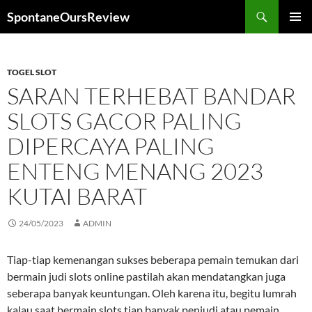
Search
SpontaneOursReview
SKIP
PRIMAR
TO
MENU
CONTENT
TOGEL SLOT
SARAN TERHEBAT BANDAR
SLOTS GACOR PALING
DIPERCAYA PALING
ENTENG MENANG 2023
KUTAI BARAT
24/05/2023
ADMIN
Tiap-tiap kemenangan sukses beberapa pemain temukan dari
bermain judi slots online pastilah akan mendatangkan juga
seberapa banyak keuntungan. Oleh karena itu, begitu lumrah
kalau saat bermain slots tiap banyak penjudi atau pemain