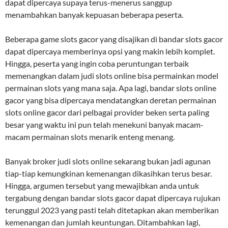
dapat dipercaya supaya terus-menerus sanggup
menambahkan banyak kepuasan beberapa peserta.
Beberapa game slots gacor yang disajikan di bandar slots gacor
dapat dipercaya memberinya opsi yang makin lebih komplet.
Hingga, peserta yang ingin coba peruntungan terbaik
memenangkan dalam judi slots online bisa permainkan model
permainan slots yang mana saja. Apa lagi, bandar slots online
gacor yang bisa dipercaya mendatangkan deretan permainan
slots online gacor dari pelbagai provider beken serta paling
besar yang waktu ini pun telah menekuni banyak macam-
macam permainan slots menarik enteng menang.
Banyak broker judi slots online sekarang bukan jadi agunan
tiap-tiap kemungkinan kemenangan dikasihkan terus besar.
Hingga, argumen tersebut yang mewajibkan anda untuk
tergabung dengan bandar slots gacor dapat dipercaya rujukan
terunggul 2023 yang pasti telah ditetapkan akan memberikan
kemenangan dan jumlah keuntungan. Ditambahkan lagi,