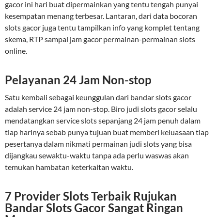
gacor ini hari buat dipermainkan yang tentu tengah punyai
kesempatan menang terbesar. Lantaran, dari data bocoran
slots gacor juga tentu tampilkan info yang komplet tentang
skema, RTP sampai jam gacor permainan-permainan slots
online.
Pelayanan 24 Jam Non-stop
Satu kembali sebagai keunggulan dari bandar slots gacor
adalah service 24 jam non-stop. Biro judi slots gacor selalu
mendatangkan service slots sepanjang 24 jam penuh dalam
tiap harinya sebab punya tujuan buat memberi keluasaan tiap
pesertanya dalam nikmati permainan judi slots yang bisa
dijangkau sewaktu-waktu tanpa ada perlu waswas akan
temukan hambatan keterkaitan waktu.
7 Provider Slots Terbaik Rujukan
Bandar Slots Gacor Sangat Ringan