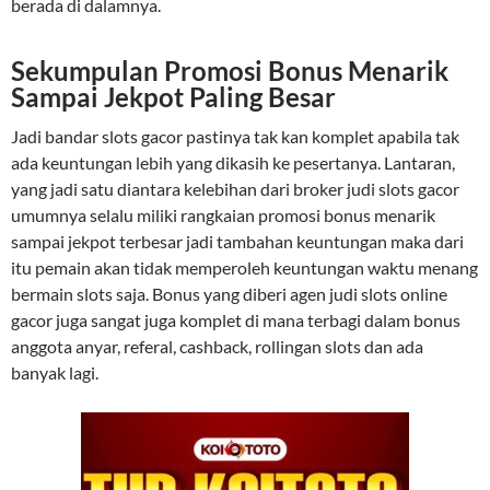
berada di dalamnya.
Sekumpulan Promosi Bonus Menarik
Sampai Jekpot Paling Besar
Jadi bandar slots gacor pastinya tak kan komplet apabila tak
ada keuntungan lebih yang dikasih ke pesertanya. Lantaran,
yang jadi satu diantara kelebihan dari broker judi slots gacor
umumnya selalu miliki rangkaian promosi bonus menarik
sampai jekpot terbesar jadi tambahan keuntungan maka dari
itu pemain akan tidak memperoleh keuntungan waktu menang
bermain slots saja. Bonus yang diberi agen judi slots online
gacor juga sangat juga komplet di mana terbagi dalam bonus
anggota anyar, referal, cashback, rollingan slots dan ada
banyak lagi.