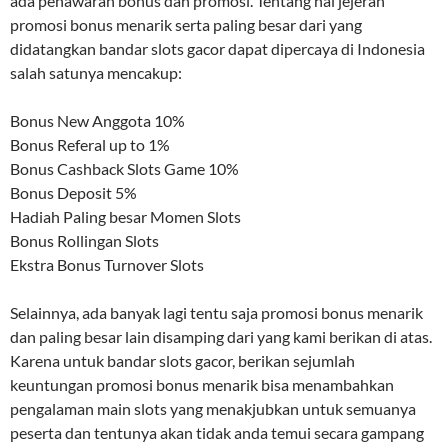
ada penawaran bonus dan promosi. Tentang hal jejeran
promosi bonus menarik serta paling besar dari yang
didatangkan bandar slots gacor dapat dipercaya di Indonesia
salah satunya mencakup:
Bonus New Anggota 10%
Bonus Referal up to 1%
Bonus Cashback Slots Game 10%
Bonus Deposit 5%
Hadiah Paling besar Momen Slots
Bonus Rollingan Slots
Ekstra Bonus Turnover Slots
Selainnya, ada banyak lagi tentu saja promosi bonus menarik
dan paling besar lain disamping dari yang kami berikan di atas.
Karena untuk bandar slots gacor, berikan sejumlah
keuntungan promosi bonus menarik bisa menambahkan
pengalaman main slots yang menakjubkan untuk semuanya
peserta dan tentunya akan tidak anda temui secara gampang