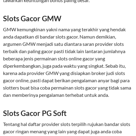
tawarkan keuntungan bonus paling besar.
Slots Gacor GMW
GMW kemungkinan yakni nama yang terakhir yang hendak
anda dapatkan di bandar slots gacor. Namun demikian,
argumen GMW menjadi satu diantara saran provider slots
terbaik dan paling gacor pasti tidak lain lantaran jumlahnya
beberapa jenis permainan slots online gacor yang
diperkembangkan, juga pada waktu yang singkat. Sebab itu,
karena ada provider GMW yang disiapkan broker judi slots
gacor online, pasti dapat berikan pengalaman anyar bagi para
slotters buat bisa coba permainan slots gacor yang tidak sama
dan memberinya pengalaman terhebat untuk anda.
Slots Gacor PG Soft
Tentang hal daftar provider slots terpilih rujukan bandar slots
gacor ringan menang yang lain yang dapat juga anda coba