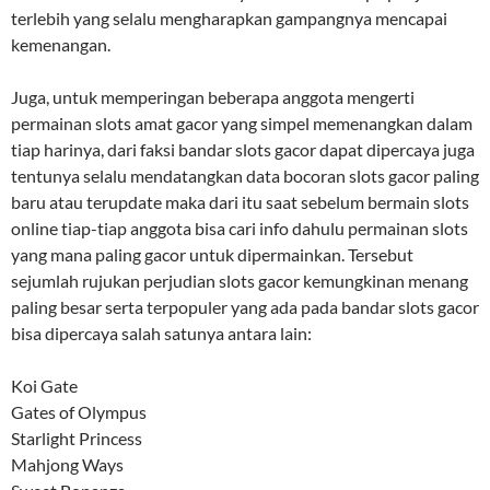
terlebih yang selalu mengharapkan gampangnya mencapai
kemenangan.
Juga, untuk memperingan beberapa anggota mengerti
permainan slots amat gacor yang simpel memenangkan dalam
tiap harinya, dari faksi bandar slots gacor dapat dipercaya juga
tentunya selalu mendatangkan data bocoran slots gacor paling
baru atau terupdate maka dari itu saat sebelum bermain slots
online tiap-tiap anggota bisa cari info dahulu permainan slots
yang mana paling gacor untuk dipermainkan. Tersebut
sejumlah rujukan perjudian slots gacor kemungkinan menang
paling besar serta terpopuler yang ada pada bandar slots gacor
bisa dipercaya salah satunya antara lain:
Koi Gate
Gates of Olympus
Starlight Princess
Mahjong Ways