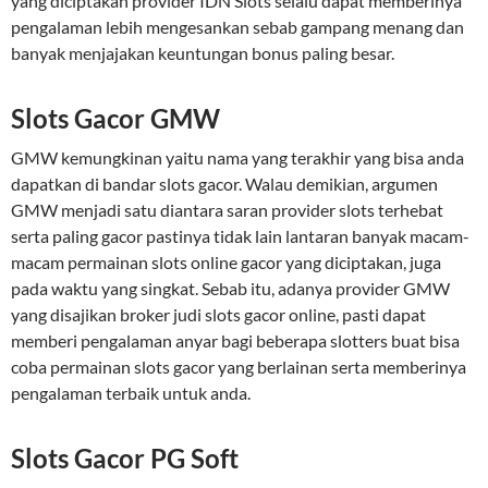
yang diciptakan provider IDN Slots selalu dapat memberinya
pengalaman lebih mengesankan sebab gampang menang dan
banyak menjajakan keuntungan bonus paling besar.
Slots Gacor GMW
GMW kemungkinan yaitu nama yang terakhir yang bisa anda
dapatkan di bandar slots gacor. Walau demikian, argumen
GMW menjadi satu diantara saran provider slots terhebat
serta paling gacor pastinya tidak lain lantaran banyak macam-
macam permainan slots online gacor yang diciptakan, juga
pada waktu yang singkat. Sebab itu, adanya provider GMW
yang disajikan broker judi slots gacor online, pasti dapat
memberi pengalaman anyar bagi beberapa slotters buat bisa
coba permainan slots gacor yang berlainan serta memberinya
pengalaman terbaik untuk anda.
Slots Gacor PG Soft