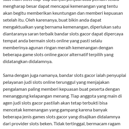
mengharap besar dapat mencapai kemenangan yang tentu
akan begitu memberikan keuntungan dan memberi kepuasan
setelah itu. Oleh karenanya, buat bikin anda dapat
mengaktualkan yang bernama kemenangan, diperlukan satu
diantaranya saran terbaik bandar slots gacor dapat dipercaya
tempat anda bermain slots online yang pasti selalu
memberinya agunan ringan meraih kemenangan dengan
beberapa game slots online gacor alternatif terpilih yang
didatangkan didalamnya.
Sama dengan juga namanya, bandar slots gacor ialah penyuplai
pelayanan judi slots online terunggul yang menjajakan
pengalaman paling memberi kepuasan buat peserta dengan
menanggung kelapangan menang. Tiap anggota yang main di
agen judi slots gacor pastilah akan tetap terbukti bisa
mencetak kemenangan yang gampang karena banyak
beberapa jenis games slots gacor yang disajikan didalamnya
dari provider slots beken. Tidak tertinggal, bermacam ragam