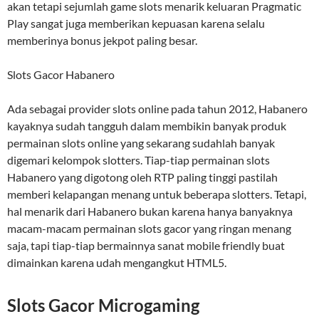
akan tetapi sejumlah game slots menarik keluaran Pragmatic
Play sangat juga memberikan kepuasan karena selalu
memberinya bonus jekpot paling besar.
Slots Gacor Habanero
Ada sebagai provider slots online pada tahun 2012, Habanero
kayaknya sudah tangguh dalam membikin banyak produk
permainan slots online yang sekarang sudahlah banyak
digemari kelompok slotters. Tiap-tiap permainan slots
Habanero yang digotong oleh RTP paling tinggi pastilah
memberi kelapangan menang untuk beberapa slotters. Tetapi,
hal menarik dari Habanero bukan karena hanya banyaknya
macam-macam permainan slots gacor yang ringan menang
saja, tapi tiap-tiap bermainnya sanat mobile friendly buat
dimainkan karena udah mengangkut HTML5.
Slots Gacor Microgaming