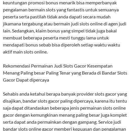
keuntungan promosi bonus menarik bisa memperbanyak
pengalaman bermain slots yang fantastis untuk semuanya
peserta serta pastilah tidak anda dapati secara mudah
jikamana tergabung atau bermain judi slots online di agen judi
lain. Sedangkan, klaim bonus yang simpel tidak juga bakal
membuat beberapa peserta mesti tunggu lama untuk
mendapati bonus sebab bisa diperoleh setiap waktu waktu
aktif main slots online.
Rekomendasi Permainan Judi Slots Gacor Kesempatan
Menang Paling besar Paling Tenar yang Berada di Bandar Slots
Gacor Dapat dipercaya
Sehabis anda ketahui berapa banyak provider slots gacor yang
disajikan, bandar slots gacor paling dipercaya, karena itu tentu
saja dapat ditandaskan beberapa jenis permainan slots online
gacor dengan kemungkinan menang paling besar juga komplet
serta dapat anda permainkan dengan gampang. Service judi
bandar slots online gacor memberi kepuasan dan pengalaman