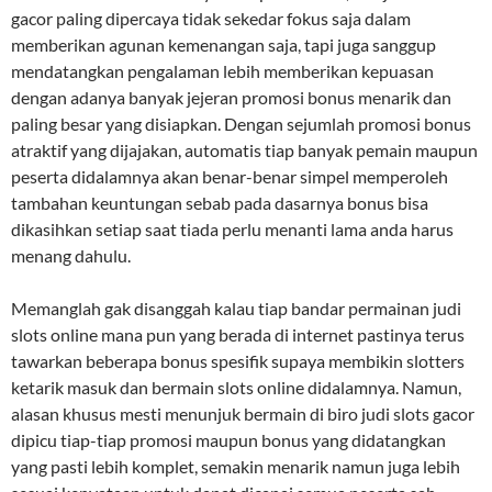
gacor paling dipercaya tidak sekedar fokus saja dalam
memberikan agunan kemenangan saja, tapi juga sanggup
mendatangkan pengalaman lebih memberikan kepuasan
dengan adanya banyak jejeran promosi bonus menarik dan
paling besar yang disiapkan. Dengan sejumlah promosi bonus
atraktif yang dijajakan, automatis tiap banyak pemain maupun
peserta didalamnya akan benar-benar simpel memperoleh
tambahan keuntungan sebab pada dasarnya bonus bisa
dikasihkan setiap saat tiada perlu menanti lama anda harus
menang dahulu.
Memanglah gak disanggah kalau tiap bandar permainan judi
slots online mana pun yang berada di internet pastinya terus
tawarkan beberapa bonus spesifik supaya membikin slotters
ketarik masuk dan bermain slots online didalamnya. Namun,
alasan khusus mesti menunjuk bermain di biro judi slots gacor
dipicu tiap-tiap promosi maupun bonus yang didatangkan
yang pasti lebih komplet, semakin menarik namun juga lebih