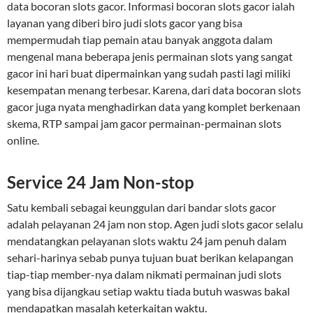
data bocoran slots gacor. Informasi bocoran slots gacor ialah
layanan yang diberi biro judi slots gacor yang bisa
mempermudah tiap pemain atau banyak anggota dalam
mengenal mana beberapa jenis permainan slots yang sangat
gacor ini hari buat dipermainkan yang sudah pasti lagi miliki
kesempatan menang terbesar. Karena, dari data bocoran slots
gacor juga nyata menghadirkan data yang komplet berkenaan
skema, RTP sampai jam gacor permainan-permainan slots
online.
Service 24 Jam Non-stop
Satu kembali sebagai keunggulan dari bandar slots gacor
adalah pelayanan 24 jam non stop. Agen judi slots gacor selalu
mendatangkan pelayanan slots waktu 24 jam penuh dalam
sehari-harinya sebab punya tujuan buat berikan kelapangan
tiap-tiap member-nya dalam nikmati permainan judi slots
yang bisa dijangkau setiap waktu tiada butuh waswas bakal
mendapatkan masalah keterkaitan waktu.