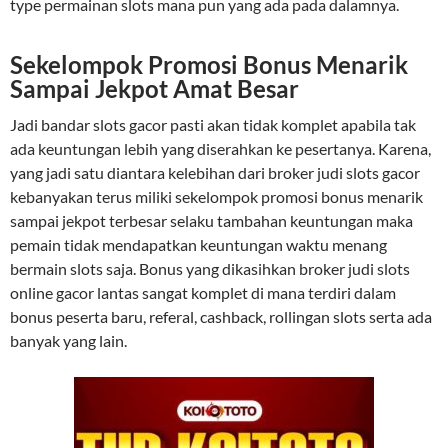
type permainan slots mana pun yang ada pada dalamnya.
Sekelompok Promosi Bonus Menarik
Sampai Jekpot Amat Besar
Jadi bandar slots gacor pasti akan tidak komplet apabila tak
ada keuntungan lebih yang diserahkan ke pesertanya. Karena,
yang jadi satu diantara kelebihan dari broker judi slots gacor
kebanyakan terus miliki sekelompok promosi bonus menarik
sampai jekpot terbesar selaku tambahan keuntungan maka
pemain tidak mendapatkan keuntungan waktu menang
bermain slots saja. Bonus yang dikasihkan broker judi slots
online gacor lantas sangat komplet di mana terdiri dalam
bonus peserta baru, referal, cashback, rollingan slots serta ada
banyak yang lain.