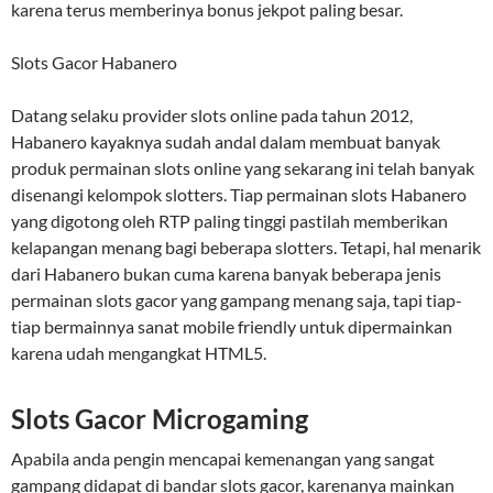
karena terus memberinya bonus jekpot paling besar.
Slots Gacor Habanero
Datang selaku provider slots online pada tahun 2012,
Habanero kayaknya sudah andal dalam membuat banyak
produk permainan slots online yang sekarang ini telah banyak
disenangi kelompok slotters. Tiap permainan slots Habanero
yang digotong oleh RTP paling tinggi pastilah memberikan
kelapangan menang bagi beberapa slotters. Tetapi, hal menarik
dari Habanero bukan cuma karena banyak beberapa jenis
permainan slots gacor yang gampang menang saja, tapi tiap-
tiap bermainnya sanat mobile friendly untuk dipermainkan
karena udah mengangkat HTML5.
Slots Gacor Microgaming
Apabila anda pengin mencapai kemenangan yang sangat
gampang didapat di bandar slots gacor, karenanya mainkan