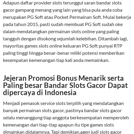
Adapun daftar provider slots terunggul saran bandar slots
gacor gampang menang yang lain yang bisa pula anda coba
merupakan PG Soft atau Pocket Permainan Soft. Mulai bekerja
pada tahun 2015, pasti sudah membuat PG Soft sudah oke
dalam mendatangkan permainan slots online yang paling
tangguh dengan disokong sejumlah kelebihan. Ditambah lagi,
mayoritas games slots online keluaran PG Soft punyai RTP
paling tinggi hingga benar-benar miliki potensi memberikan
kesempatan kemenangan tiap kali anda memainkan.
Jejeran Promosi Bonus Menarik serta
Paling besar Bandar Slots Gacor Dapat
dipercaya di Indonesia
Menjadi pemasok service slots terpilih yang mendatangkan
banyak permainan slots gacor, pastinya bandar slots gacor
selalu menanggung tiap anggota berkesempatan memperoleh
kemenangan dari tiap-tiap apapun itu tipe games slots
dimainkan didalamnya. Tapi demikian,agen judi slots gacor