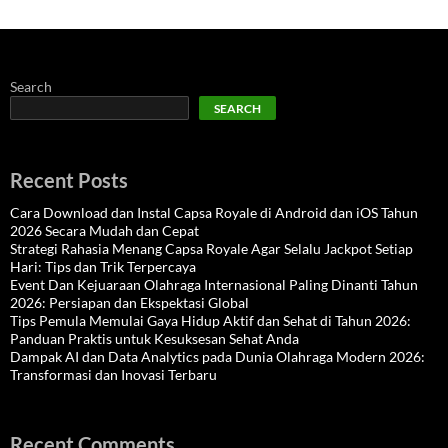
Search
SEARCH
Recent Posts
Cara Download dan Instal Capsa Royale di Android dan iOS Tahun
2026 Secara Mudah dan Cepat
Strategi Rahasia Menang Capsa Royale Agar Selalu Jackpot Setiap
Hari: Tips dan Trik Terpercaya
Event Dan Kejuaraan Olahraga Internasional Paling Dinanti Tahun
2026: Persiapan dan Ekspektasi Global
Tips Pemula Memulai Gaya Hidup Aktif dan Sehat di Tahun 2026:
Panduan Praktis untuk Kesuksesan Sehat Anda
Dampak AI dan Data Analytics pada Dunia Olahraga Modern 2026:
Transformasi dan Inovasi Terbaru
Recent Comments