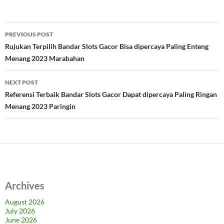
Post
PREVIOUS POST
navigation
Rujukan Terpilih Bandar Slots Gacor Bisa dipercaya Paling Enteng
Menang 2023 Marabahan
NEXT POST
Referensi Terbaik Bandar Slots Gacor Dapat dipercaya Paling Ringan
Menang 2023 Paringin
Archives
August 2026
July 2026
June 2026