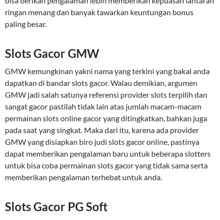
bisa berikan pengalaman lebih memberikan kepuasan lantaran
ringan menang dan banyak tawarkan keuntungan bonus
paling besar.
Slots Gacor GMW
GMW kemungkinan yakni nama yang terkini yang bakal anda
dapatkan di bandar slots gacor. Walau demikian, argumen
GMW jadi salah satunya referensi provider slots terpilih dan
sangat gacor pastilah tidak lain atas jumlah macam-macam
permainan slots online gacor yang ditingkatkan, bahkan juga
pada saat yang singkat. Maka dari itu, karena ada provider
GMW yang disiapkan biro judi slots gacor online, pastinya
dapat memberikan pengalaman baru untuk beberapa slotters
untuk bisa coba permainan slots gacor yang tidak sama serta
memberikan pengalaman terhebat untuk anda.
Slots Gacor PG Soft