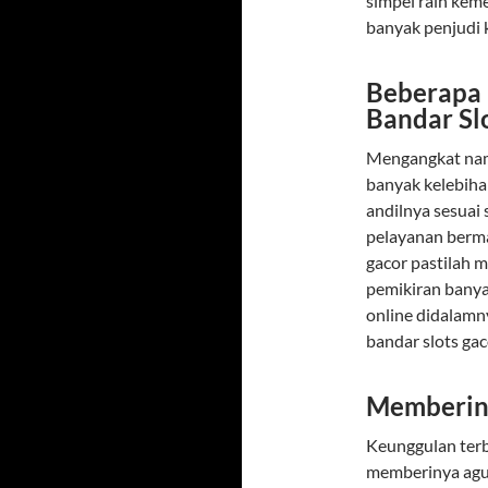
simpel raih kem
banyak penjudi 
Beberapa 
Bandar Sl
Mengangkat nama
banyak kelebiha
andilnya sesuai 
pelayanan bermai
gacor pastilah m
pemikiran banya
online didalamn
bandar slots gac
Memberin
Keunggulan terba
memberinya agu