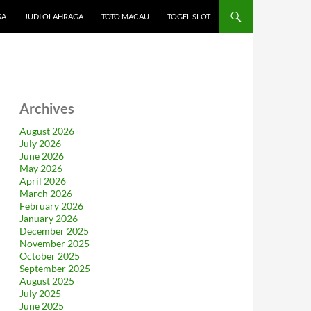
SA
JUDI OLAHRAGA
TOTO MACAU
TOGEL SLOT
Archives
August 2026
July 2026
June 2026
May 2026
April 2026
March 2026
February 2026
January 2026
December 2025
November 2025
October 2025
September 2025
August 2025
July 2025
June 2025