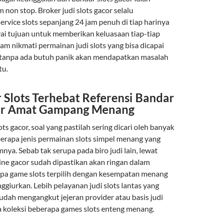
 non stop. Broker judi slots gacor selalu
rvice slots sepanjang 24 jam penuh di tiap harinya
i tujuan untuk memberikan keluasaan tiap-tiap
m nikmati permainan judi slots yang bisa dicapai
tanpa ada butuh panik akan mendapatkan masalah
tu.
 Slots Terhebat Referensi Bandar
cor Amat Gampang Menang
ots gacor, soal yang pastilah sering dicari oleh banyak
berapa jenis permainan slots simpel menang yang
mnya. Sebab tak serupa pada biro judi lain, lewat
ine gacor sudah dipastikan akan ringan dalam
pa game slots terpilih dengan kesempatan menang
giurkan. Lebih pelayanan judi slots lantas yang
udah mengangkut jejeran provider atau basis judi
a koleksi beberapa games slots enteng menang.