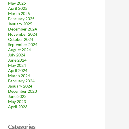
May 2025
April 2025
March 2025
February 2025
January 2025
December 2024
November 2024
October 2024
September 2024
August 2024
July 2024
June 2024
May 2024
April 2024
March 2024
February 2024
January 2024
December 2023
June 2023
May 2023
April 2023
Categories