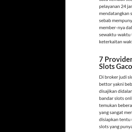
pelayanan 24 jam
mendatangkan se
sebab mempunya
member-nya dala
sewaktu-waktu 
keterkaitan wak
7 Provider
Slots Ga
Di broker judi sl
bettor yakni be
disajikan didala
bandar slots onl
temukan bebera
yang sangat meng
disiapkan tentu 
slots yang puny