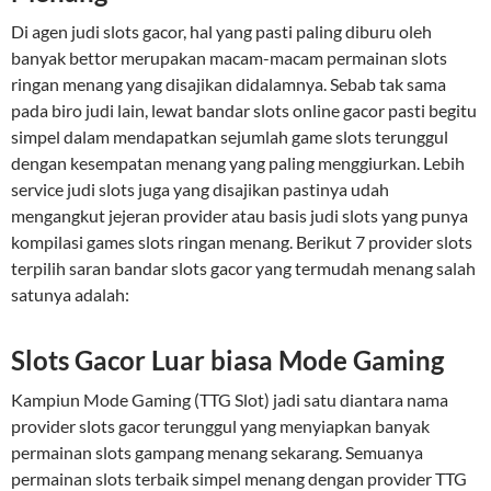
Di agen judi slots gacor, hal yang pasti paling diburu oleh
banyak bettor merupakan macam-macam permainan slots
ringan menang yang disajikan didalamnya. Sebab tak sama
pada biro judi lain, lewat bandar slots online gacor pasti begitu
simpel dalam mendapatkan sejumlah game slots terunggul
dengan kesempatan menang yang paling menggiurkan. Lebih
service judi slots juga yang disajikan pastinya udah
mengangkut jejeran provider atau basis judi slots yang punya
kompilasi games slots ringan menang. Berikut 7 provider slots
terpilih saran bandar slots gacor yang termudah menang salah
satunya adalah:
Slots Gacor Luar biasa Mode Gaming
Kampiun Mode Gaming (TTG Slot) jadi satu diantara nama
provider slots gacor terunggul yang menyiapkan banyak
permainan slots gampang menang sekarang. Semuanya
permainan slots terbaik simpel menang dengan provider TTG