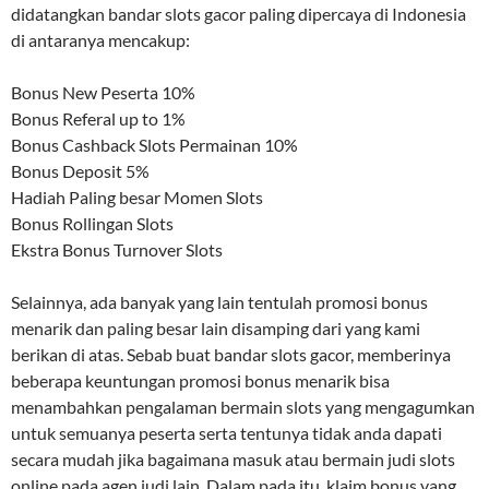
didatangkan bandar slots gacor paling dipercaya di Indonesia
di antaranya mencakup:
Bonus New Peserta 10%
Bonus Referal up to 1%
Bonus Cashback Slots Permainan 10%
Bonus Deposit 5%
Hadiah Paling besar Momen Slots
Bonus Rollingan Slots
Ekstra Bonus Turnover Slots
Selainnya, ada banyak yang lain tentulah promosi bonus
menarik dan paling besar lain disamping dari yang kami
berikan di atas. Sebab buat bandar slots gacor, memberinya
beberapa keuntungan promosi bonus menarik bisa
menambahkan pengalaman bermain slots yang mengagumkan
untuk semuanya peserta serta tentunya tidak anda dapati
secara mudah jika bagaimana masuk atau bermain judi slots
online pada agen judi lain. Dalam pada itu, klaim bonus yang