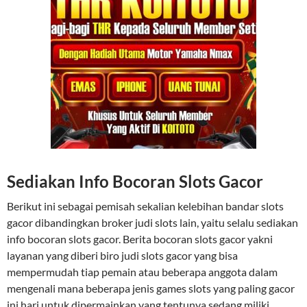
Sediakan Info Bocoran Slots Gacor
Berikut ini sebagai pemisah sekalian kelebihan bandar slots
gacor dibandingkan broker judi slots lain, yaitu selalu sediakan
info bocoran slots gacor. Berita bocoran slots gacor yakni
layanan yang diberi biro judi slots gacor yang bisa
mempermudah tiap pemain atau beberapa anggota dalam
mengenali mana beberapa jenis games slots yang paling gacor
ini hari untuk dipermainkan yang tentunya sedang miliki