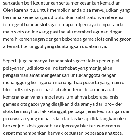
sangatlah beri keuntungan serta mengesankan kemudian.
Oleh karena itu, untuk membikin anda bisa mewujudkan yang
bernama kemenangan, dibutuhkan salah satunya referensi
terunggul bandar slots gacor dapat dipercaya tempat anda
main slots online yang pasti selalu memberi agunan ringan
meraih kemenangan dengan beberapa game slots online gacor
alternatif terunggul yang didatangkan didalamnya.
Seperti juga namanya, bandar slots gacor ialah penyuplai
pelayanan judi slots online terhebat yang menjajakan
pengalaman amat mengesankan untuk anggota dengan
menanggung keringanan menang. Tiap peserta yang main di
biro judi slots gacor pastilah akan teruji bisa mencapai
kemenangan yang simpel atas jumlahnya beberapa jenis
games slots gacor yang disajikan didalamnya dari provider
slots termasyhur. Tak ketinggal, pelbagai jenis keuntungan dan
penawaran yang menarik lain lantas kerap didatangkan oleh
broker judi slots gacor bisa dipercaya biar terus-menerus
dapat menambahkan banyak kepuasan beberapa anggota.