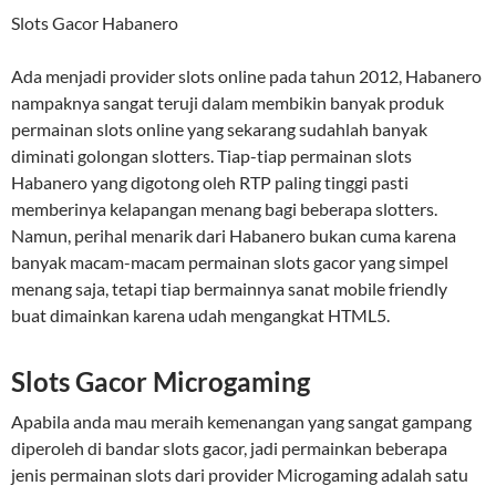
Slots Gacor Habanero
Ada menjadi provider slots online pada tahun 2012, Habanero
nampaknya sangat teruji dalam membikin banyak produk
permainan slots online yang sekarang sudahlah banyak
diminati golongan slotters. Tiap-tiap permainan slots
Habanero yang digotong oleh RTP paling tinggi pasti
memberinya kelapangan menang bagi beberapa slotters.
Namun, perihal menarik dari Habanero bukan cuma karena
banyak macam-macam permainan slots gacor yang simpel
menang saja, tetapi tiap bermainnya sanat mobile friendly
buat dimainkan karena udah mengangkat HTML5.
Slots Gacor Microgaming
Apabila anda mau meraih kemenangan yang sangat gampang
diperoleh di bandar slots gacor, jadi permainkan beberapa
jenis permainan slots dari provider Microgaming adalah satu