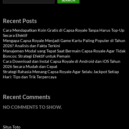
SEARCH
Recent Posts
Cara Mendapatkan Koin Gratis di Capsa Royale Tanpa Harus Top-Up
Secara Efektif
Mengapa Capsa Royale Menjadi Game Kartu Paling Populer di Tahun
2026? Analisis dan Fakta Terkini
Manajemen Modal yang Tepat Saat Bermain Capsa Royale Agar Tidak
Boncos: Strategi Efektif untuk Pemain
Cara Download dan Instal Capsa Royale di Android dan iOS Tahun
2026 Secara Mudah dan Cepat
Strategi Rahasia Menang Capsa Royale Agar Selalu Jackpot Setiap
Hari: Tips dan Trik Terpercaya
Recent Comments
NO COMMENTS TO SHOW.
Situs Toto