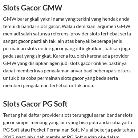
Slots Gacor GMW
GMW barangkali yakni nama yang terkini yang hendak anda
temui di bandar slots gacor. Walau demikian, argumen GMW
menjadi salah satunya referensi provider slots terhebat serta
sangat gacor pastilah tak lain atas banyak beberapa jenis
permainan slots online gacor yang ditingkatkan, bahkan juga
pada saat yang singkat. Karena itu, oleh karena ada provider
GMW yang disiapkan agen judi slots gacor online, pastinya
dapat memberinya pengalaman anyar bagi beberapa slotters
untuk bisa coba permainan slots gacor yang beda serta
memberi pengalaman terhebat untuk anda.
Slots Gacor PG Soft
Tentang hal daftar provider slots terunggul saran bandar slots
gacor simpel menang yang lain yang bisa pula anda coba yaitu
PG Soft atau Pocket Permainan Soft. Mulai bekerja pada tahun
2015, pastilah udah membuat PG Soft sudah oke dalam