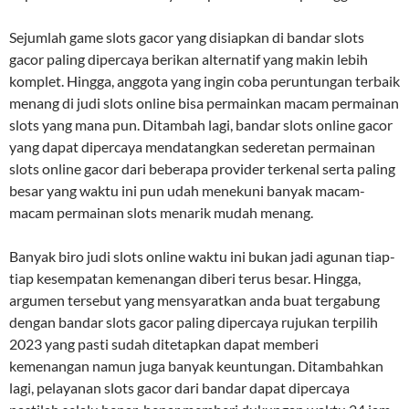
Sejumlah game slots gacor yang disiapkan di bandar slots
gacor paling dipercaya berikan alternatif yang makin lebih
komplet. Hingga, anggota yang ingin coba peruntungan terbaik
menang di judi slots online bisa permainkan macam permainan
slots yang mana pun. Ditambah lagi, bandar slots online gacor
yang dapat dipercaya mendatangkan sederetan permainan
slots online gacor dari beberapa provider terkenal serta paling
besar yang waktu ini pun udah menekuni banyak macam-
macam permainan slots menarik mudah menang.
Banyak biro judi slots online waktu ini bukan jadi agunan tiap-
tiap kesempatan kemenangan diberi terus besar. Hingga,
argumen tersebut yang mensyaratkan anda buat tergabung
dengan bandar slots gacor paling dipercaya rujukan terpilih
2023 yang pasti sudah ditetapkan dapat memberi
kemenangan namun juga banyak keuntungan. Ditambahkan
lagi, pelayanan slots gacor dari bandar dapat dipercaya