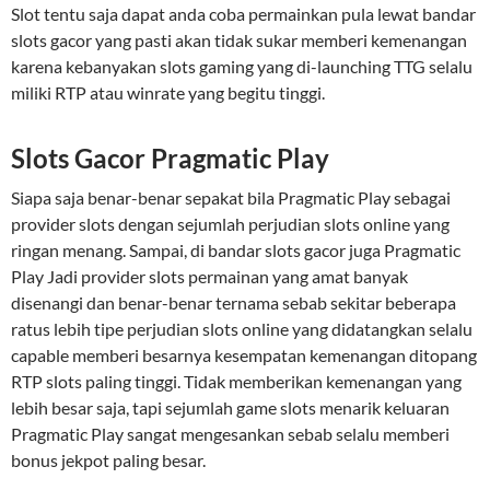
Slot tentu saja dapat anda coba permainkan pula lewat bandar
slots gacor yang pasti akan tidak sukar memberi kemenangan
karena kebanyakan slots gaming yang di-launching TTG selalu
miliki RTP atau winrate yang begitu tinggi.
Slots Gacor Pragmatic Play
Siapa saja benar-benar sepakat bila Pragmatic Play sebagai
provider slots dengan sejumlah perjudian slots online yang
ringan menang. Sampai, di bandar slots gacor juga Pragmatic
Play Jadi provider slots permainan yang amat banyak
disenangi dan benar-benar ternama sebab sekitar beberapa
ratus lebih tipe perjudian slots online yang didatangkan selalu
capable memberi besarnya kesempatan kemenangan ditopang
RTP slots paling tinggi. Tidak memberikan kemenangan yang
lebih besar saja, tapi sejumlah game slots menarik keluaran
Pragmatic Play sangat mengesankan sebab selalu memberi
bonus jekpot paling besar.