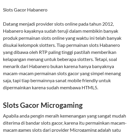
Slots Gacor Habanero
Datang menjadi provider slots online pada tahun 2012,
Habanero kayaknya sudah teruji dalam membikin banyak
produk permainan slots online yang waktu ini telah banyak
disukai kelompok slotters. Tiap permainan slots Habanero
yang dibawa oleh RTP paling tinggi pastilah memberikan
kelapangan menang untuk beberapa slotters. Tetapi, soal
menarik dari Habanero bukan karena hanya banyaknya
macam-macam permainan slots gacor yang simpel menang
saja, tapi tiap bermainnya sanat mobile friendly untuk
dipermainkan karena sudah membawa HTML5.
Slots Gacor Microgaming
Apabila anda pengin meraih kemenangan yang sangat mudah
diterima di bandar slots gacor, karena itu permainkan macam-
macam games slots dari provider Microgaming adalah satu