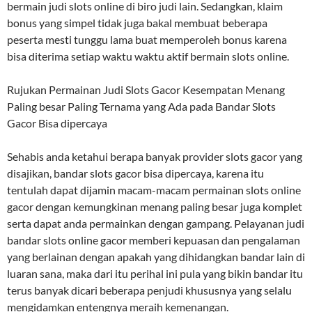
bermain judi slots online di biro judi lain. Sedangkan, klaim
bonus yang simpel tidak juga bakal membuat beberapa
peserta mesti tunggu lama buat memperoleh bonus karena
bisa diterima setiap waktu waktu aktif bermain slots online.
Rujukan Permainan Judi Slots Gacor Kesempatan Menang
Paling besar Paling Ternama yang Ada pada Bandar Slots
Gacor Bisa dipercaya
Sehabis anda ketahui berapa banyak provider slots gacor yang
disajikan, bandar slots gacor bisa dipercaya, karena itu
tentulah dapat dijamin macam-macam permainan slots online
gacor dengan kemungkinan menang paling besar juga komplet
serta dapat anda permainkan dengan gampang. Pelayanan judi
bandar slots online gacor memberi kepuasan dan pengalaman
yang berlainan dengan apakah yang dihidangkan bandar lain di
luaran sana, maka dari itu perihal ini pula yang bikin bandar itu
terus banyak dicari beberapa penjudi khususnya yang selalu
mengidamkan entengnya meraih kemenangan.