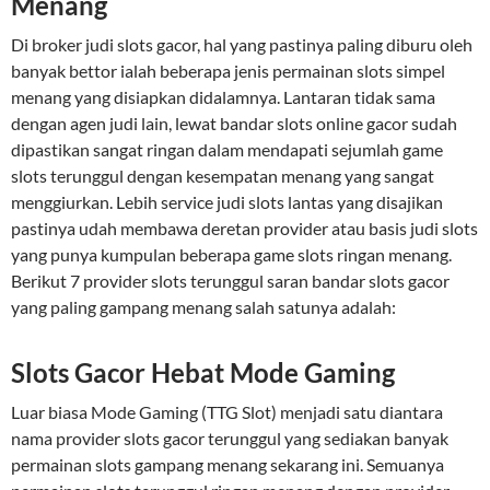
Menang
Di broker judi slots gacor, hal yang pastinya paling diburu oleh
banyak bettor ialah beberapa jenis permainan slots simpel
menang yang disiapkan didalamnya. Lantaran tidak sama
dengan agen judi lain, lewat bandar slots online gacor sudah
dipastikan sangat ringan dalam mendapati sejumlah game
slots terunggul dengan kesempatan menang yang sangat
menggiurkan. Lebih service judi slots lantas yang disajikan
pastinya udah membawa deretan provider atau basis judi slots
yang punya kumpulan beberapa game slots ringan menang.
Berikut 7 provider slots terunggul saran bandar slots gacor
yang paling gampang menang salah satunya adalah:
Slots Gacor Hebat Mode Gaming
Luar biasa Mode Gaming (TTG Slot) menjadi satu diantara
nama provider slots gacor terunggul yang sediakan banyak
permainan slots gampang menang sekarang ini. Semuanya