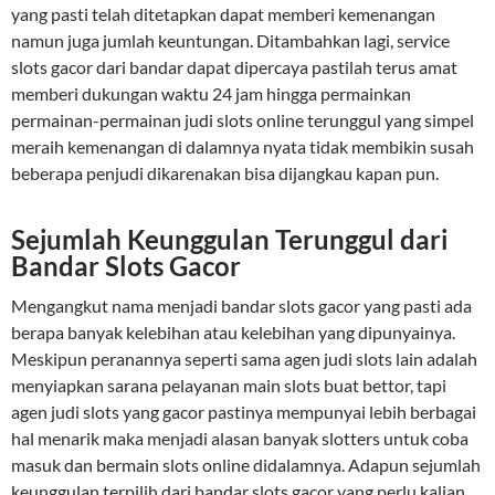
yang pasti telah ditetapkan dapat memberi kemenangan
namun juga jumlah keuntungan. Ditambahkan lagi, service
slots gacor dari bandar dapat dipercaya pastilah terus amat
memberi dukungan waktu 24 jam hingga permainkan
permainan-permainan judi slots online terunggul yang simpel
meraih kemenangan di dalamnya nyata tidak membikin susah
beberapa penjudi dikarenakan bisa dijangkau kapan pun.
Sejumlah Keunggulan Terunggul dari
Bandar Slots Gacor
Mengangkut nama menjadi bandar slots gacor yang pasti ada
berapa banyak kelebihan atau kelebihan yang dipunyainya.
Meskipun peranannya seperti sama agen judi slots lain adalah
menyiapkan sarana pelayanan main slots buat bettor, tapi
agen judi slots yang gacor pastinya mempunyai lebih berbagai
hal menarik maka menjadi alasan banyak slotters untuk coba
masuk dan bermain slots online didalamnya. Adapun sejumlah
keunggulan terpilih dari bandar slots gacor yang perlu kalian