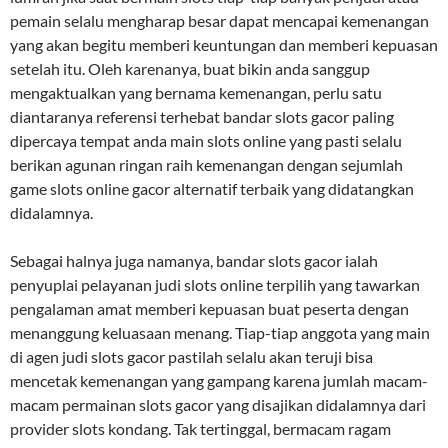
pemain selalu mengharap besar dapat mencapai kemenangan
yang akan begitu memberi keuntungan dan memberi kepuasan
setelah itu. Oleh karenanya, buat bikin anda sanggup
mengaktualkan yang bernama kemenangan, perlu satu
diantaranya referensi terhebat bandar slots gacor paling
dipercaya tempat anda main slots online yang pasti selalu
berikan agunan ringan raih kemenangan dengan sejumlah
game slots online gacor alternatif terbaik yang didatangkan
didalamnya.
Sebagai halnya juga namanya, bandar slots gacor ialah
penyuplai pelayanan judi slots online terpilih yang tawarkan
pengalaman amat memberi kepuasan buat peserta dengan
menanggung keluasaan menang. Tiap-tiap anggota yang main
di agen judi slots gacor pastilah selalu akan teruji bisa
mencetak kemenangan yang gampang karena jumlah macam-
macam permainan slots gacor yang disajikan didalamnya dari
provider slots kondang. Tak tertinggal, bermacam ragam