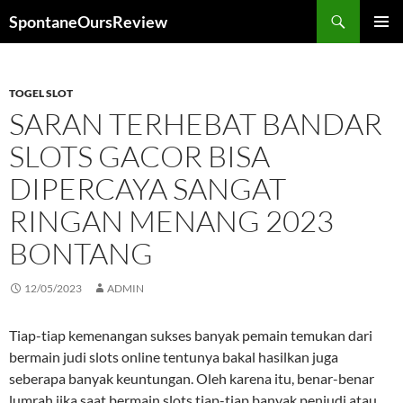
Search
SpontaneOursReview
SKIP
PRIMAR
TO
MENU
CONTENT
TOGEL SLOT
SARAN TERHEBAT BANDAR
SLOTS GACOR BISA
DIPERCAYA SANGAT
RINGAN MENANG 2023
BONTANG
12/05/2023
ADMIN
Tiap-tiap kemenangan sukses banyak pemain temukan dari
bermain judi slots online tentunya bakal hasilkan juga
seberapa banyak keuntungan. Oleh karena itu, benar-benar
lumrah jika saat bermain slots tiap-tiap banyak penjudi atau