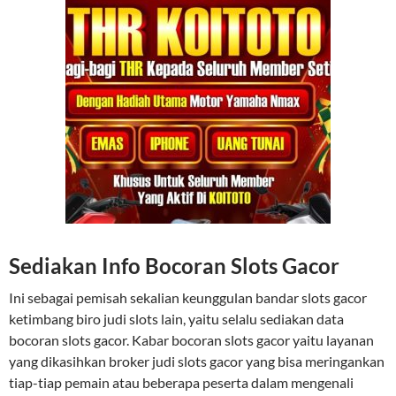
Sediakan Info Bocoran Slots Gacor
Ini sebagai pemisah sekalian keunggulan bandar slots gacor
ketimbang biro judi slots lain, yaitu selalu sediakan data
bocoran slots gacor. Kabar bocoran slots gacor yaitu layanan
yang dikasihkan broker judi slots gacor yang bisa meringankan
tiap-tiap pemain atau beberapa peserta dalam mengenali