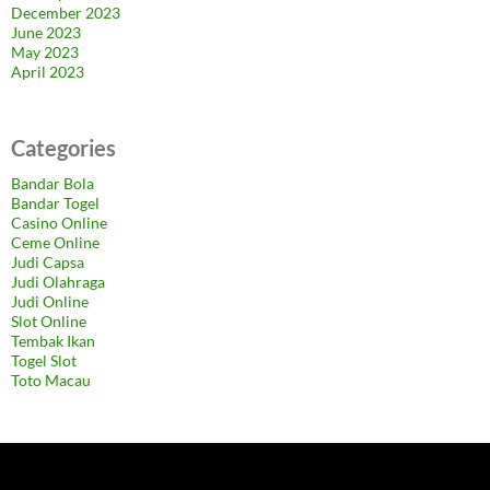
December 2023
June 2023
May 2023
April 2023
Categories
Bandar Bola
Bandar Togel
Casino Online
Ceme Online
Judi Capsa
Judi Olahraga
Judi Online
Slot Online
Tembak Ikan
Togel Slot
Toto Macau