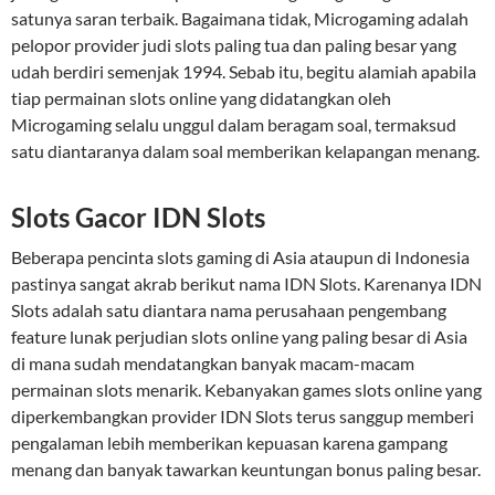
satunya saran terbaik. Bagaimana tidak, Microgaming adalah
pelopor provider judi slots paling tua dan paling besar yang
udah berdiri semenjak 1994. Sebab itu, begitu alamiah apabila
tiap permainan slots online yang didatangkan oleh
Microgaming selalu unggul dalam beragam soal, termaksud
satu diantaranya dalam soal memberikan kelapangan menang.
Slots Gacor IDN Slots
Beberapa pencinta slots gaming di Asia ataupun di Indonesia
pastinya sangat akrab berikut nama IDN Slots. Karenanya IDN
Slots adalah satu diantara nama perusahaan pengembang
feature lunak perjudian slots online yang paling besar di Asia
di mana sudah mendatangkan banyak macam-macam
permainan slots menarik. Kebanyakan games slots online yang
diperkembangkan provider IDN Slots terus sanggup memberi
pengalaman lebih memberikan kepuasan karena gampang
menang dan banyak tawarkan keuntungan bonus paling besar.