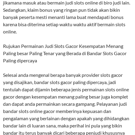
jikamana masuk atau bermain judi slots online di biro judi lain.
Sedangkan, klaim bonus yang ringan pun tidak akan bikin
banyak peserta mesti menanti lama buat mendapati bonus
karena bisa diterima setiap waktu waktu aktif bermain slots
online.
Rujukan Permainan Judi Slots Gacor Kesempatan Menang
Paling besar Paling Tenar yang Berada di Bandar Slots Gacor
Paling dipercaya
Selesai anda mengenal berapa banyak provider slots gacor
yang disajikan, bandar slots gacor paling dipercaya, jadi
tentulah dapat dijamin beberapa jenis permainan slots online
gacor dengan kesempatan menang paling besar juga komplet
dan dapat anda permainkan secara gampang. Pelayanan judi
bandar slots online gacor memberinya kepuasan dan
pengalaman yang berlainan dengan apakah yang dihidangkan
bandar lain di luaran sana, maka perihal ini pula yang bikin
bandar itu terus banyak dicari beberapa penjudi khususnya