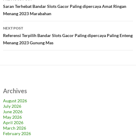
navigation
Saran Terhebat Bandar Slots Gacor Paling dipercaya Amat Ringan
Menang 2023 Marabahan
NEXT POST
Referensi Terpilih Bandar Slots Gacor Paling dipercaya Paling Enteng
Menang 2023 Gunung Mas
Archives
August 2026
July 2026
June 2026
May 2026
April 2026
March 2026
February 2026