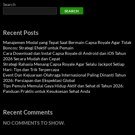
Search
SEARCH
Recent Posts
Manajemen Modal yang Tepat Saat Bermain Capsa Royale Agar Tidak
Boncos: Strategi Efektif untuk Pemain
Cara Download dan Instal Capsa Royale di Android dan iOS Tahun
2026 Secara Mudah dan Cepat
Strategi Rahasia Menang Capsa Royale Agar Selalu Jackpot Setiap
Hari: Tips dan Trik Terpercaya
Event Dan Kejuaraan Olahraga Internasional Paling Dinanti Tahun
2026: Persiapan dan Ekspektasi Global
Tips Pemula Memulai Gaya Hidup Aktif dan Sehat di Tahun 2026:
Panduan Praktis untuk Kesuksesan Sehat Anda
Recent Comments
NO COMMENTS TO SHOW.