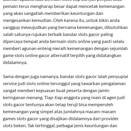
pemain terus mengharap besar dapat mencetak kemenangan
yang akan sangatlah memberikan keuntungan dan
mengesankan kemudian. Oleh karena itu, untuk bikin anda
sanggup mewujudkan yang bernama kemenangan, dibutuhkan
salah satunya rujukan terbaik bandar slots gacor paling
dipercaya tempat anda bermain slots online yang pasti selalu
memberi agunan enteng meraih kemenangan dengan sejumlah
game slots online gacor alternatif terpilih yang didatangkan
didalamnya.
Sama dengan juga namanya, bandar slots gacor ialah penyuplai
service judi slots online terunggul yang tawarkan pengalaman
sangat memberi kepuasan buat peserta dengan jamin
keringanan menang. Tiap-tiap anggota yang main di agen judi
slots gacor tentunya akan tetap teruji bisa memperoleh
kemenangan yang simpel atas jumlahnya macam-macam
games slots gacor yang disajikan didalamnya dari provider
slots beken. Tak tertinggal, pelbagai jenis keuntungan dan