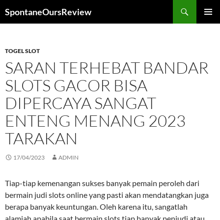
Search
SpontaneOursReview
SKIP
PRIMAR
TO
MENU
CONTENT
TOGEL SLOT
SARAN TERHEBAT BANDAR
SLOTS GACOR BISA
DIPERCAYA SANGAT
ENTENG MENANG 2023
TARAKAN
17/04/2023
ADMIN
Tiap-tiap kemenangan sukses banyak pemain peroleh dari
bermain judi slots online yang pasti akan mendatangkan juga
berapa banyak keuntungan. Oleh karena itu, sangatlah
alamiah apabila saat bermain slots tiap banyak penjudi atau