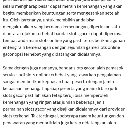
selalu mengharap besar dapat meraih kemenangan yang akan
begitu memberikan keuntungan serta mengesankan setelah
itu. Oleh karenanya, untuk membikin anda bisa
mengaktualkan yang bernama kemenangan, diperlukan satu
diantara rujukan terhebat bandar slots gacor dapat dipercaya
tempat anda main slots online yang pasti terus berikan agunan
enteng raih kemenangan dengan sejumlah game slots online
gacor opsi terhebat yang didatangkan didalamnya.
Sama dengan juga namanya, bandar slots gacor ialah pemasok
service judi slots online terhebat yang tawarkan pengalaman
sangat memberikan kepuasan buat peserta dengan jamin
keluasaan menang. Tiap-tiap peserta yang main di biro judi
slots gacor pastilah akan tetap teruji bisa memperoleh
kemenangan yang ringan atas jumlah beberapa jenis
permainan slots gacor yang disajikan didalamnya dari provider
slots terkenal. Tak tertinggal, beberapa ragam keuntungan dan
penawaran yang menarik lain juga kerap didatangkan oleh