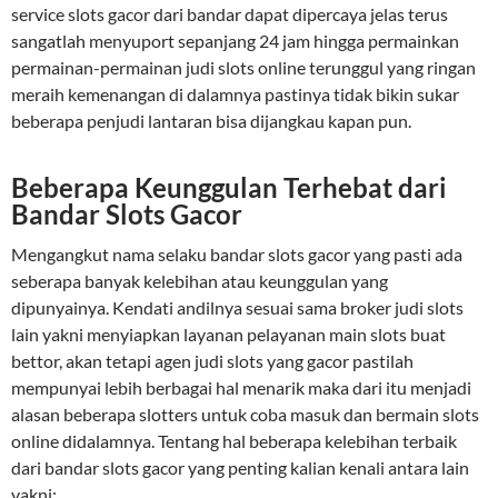
service slots gacor dari bandar dapat dipercaya jelas terus
sangatlah menyuport sepanjang 24 jam hingga permainkan
permainan-permainan judi slots online terunggul yang ringan
meraih kemenangan di dalamnya pastinya tidak bikin sukar
beberapa penjudi lantaran bisa dijangkau kapan pun.
Beberapa Keunggulan Terhebat dari
Bandar Slots Gacor
Mengangkut nama selaku bandar slots gacor yang pasti ada
seberapa banyak kelebihan atau keunggulan yang
dipunyainya. Kendati andilnya sesuai sama broker judi slots
lain yakni menyiapkan layanan pelayanan main slots buat
bettor, akan tetapi agen judi slots yang gacor pastilah
mempunyai lebih berbagai hal menarik maka dari itu menjadi
alasan beberapa slotters untuk coba masuk dan bermain slots
online didalamnya. Tentang hal beberapa kelebihan terbaik
dari bandar slots gacor yang penting kalian kenali antara lain
yakni: