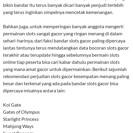
bikin bandar itu terus banyak dicari banyak penjudi terlebih
yang terus inginkan simpelnya mencetak kemenangan.
Bahkan juga, untuk memperingan banyak anggota mengerti
permainan slots sangat gacor yang ringan menang di dalam
sehari-harinya, dari faksi bandar slots gacor paling dipercaya
lantas tentunya terus mendatangkan data bocoran slots gacor
terakhir atau terupdate hingga sebelumnya bermain slots
online tiap peserta bisa cari kabar dahulu permainan slots
yang mana amat gacor untuk dipermainkan. Berikut sejumlah
rekomendasi perjudian slots gacor kesempatan menang paling
besar dan terkenal yang ada pada bandar slots gacor bisa
dipercaya misalnya antara lain:
Koi Gate
Gates of Olympus
Starlight Princess
Mahjong Ways