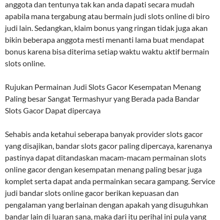
anggota dan tentunya tak kan anda dapati secara mudah
apabila mana tergabung atau bermain judi slots online di biro
judi lain. Sedangkan, klaim bonus yang ringan tidak juga akan
bikin beberapa anggota mesti menanti lama buat mendapat
bonus karena bisa diterima setiap waktu waktu aktif bermain
slots online.
Rujukan Permainan Judi Slots Gacor Kesempatan Menang
Paling besar Sangat Termashyur yang Berada pada Bandar
Slots Gacor Dapat dipercaya
Sehabis anda ketahui seberapa banyak provider slots gacor
yang disajikan, bandar slots gacor paling dipercaya, karenanya
pastinya dapat ditandaskan macam-macam permainan slots
online gacor dengan kesempatan menang paling besar juga
komplet serta dapat anda permainkan secara gampang. Service
judi bandar slots online gacor berikan kepuasan dan
pengalaman yang berlainan dengan apakah yang disuguhkan
bandar lain di luaran sana, maka dari itu perihal ini pula yang