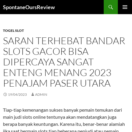
Search
SpontaneOursReview
SKIP
PRIMAR
TO
MENU
CONTENT
TOGEL SLOT
SARAN TERHEBAT BANDAR
SLOTS GACOR BISA
DIPERCAYA SANGAT
ENTENG MENANG 2023
PENAJAM PASER UTARA
19/04/2023
ADMIN
Tiap-tiap kemenangan sukses banyak pemain temukan dari
main judi slots online tentunya akan mendatangkan juga
berapa banyak keuntungan. Karena itu, benar-benar alamiah
jika saat bermain slots tiap beberapa penjudi atau pemain