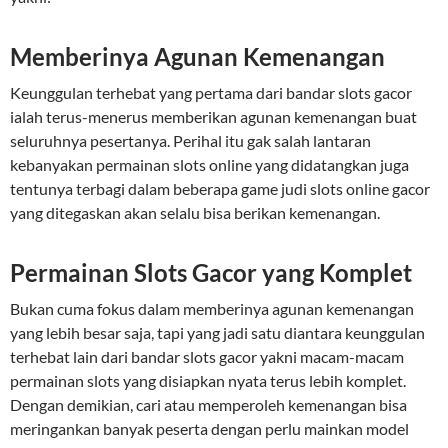
Memberinya Agunan Kemenangan
Keunggulan terhebat yang pertama dari bandar slots gacor
ialah terus-menerus memberikan agunan kemenangan buat
seluruhnya pesertanya. Perihal itu gak salah lantaran
kebanyakan permainan slots online yang didatangkan juga
tentunya terbagi dalam beberapa game judi slots online gacor
yang ditegaskan akan selalu bisa berikan kemenangan.
Permainan Slots Gacor yang Komplet
Bukan cuma fokus dalam memberinya agunan kemenangan
yang lebih besar saja, tapi yang jadi satu diantara keunggulan
terhebat lain dari bandar slots gacor yakni macam-macam
permainan slots yang disiapkan nyata terus lebih komplet.
Dengan demikian, cari atau memperoleh kemenangan bisa
meringankan banyak peserta dengan perlu mainkan model