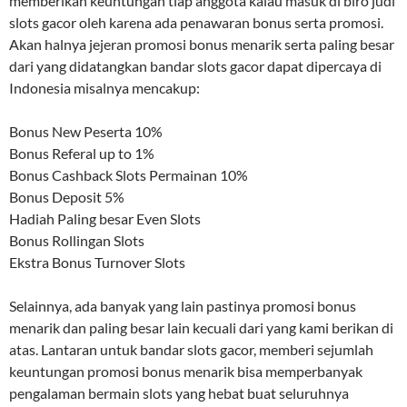
memberikan keuntungan tiap anggota kalau masuk di biro judi
slots gacor oleh karena ada penawaran bonus serta promosi.
Akan halnya jejeran promosi bonus menarik serta paling besar
dari yang didatangkan bandar slots gacor dapat dipercaya di
Indonesia misalnya mencakup:
Bonus New Peserta 10%
Bonus Referal up to 1%
Bonus Cashback Slots Permainan 10%
Bonus Deposit 5%
Hadiah Paling besar Even Slots
Bonus Rollingan Slots
Ekstra Bonus Turnover Slots
Selainnya, ada banyak yang lain pastinya promosi bonus
menarik dan paling besar lain kecuali dari yang kami berikan di
atas. Lantaran untuk bandar slots gacor, memberi sejumlah
keuntungan promosi bonus menarik bisa memperbanyak
pengalaman bermain slots yang hebat buat seluruhnya