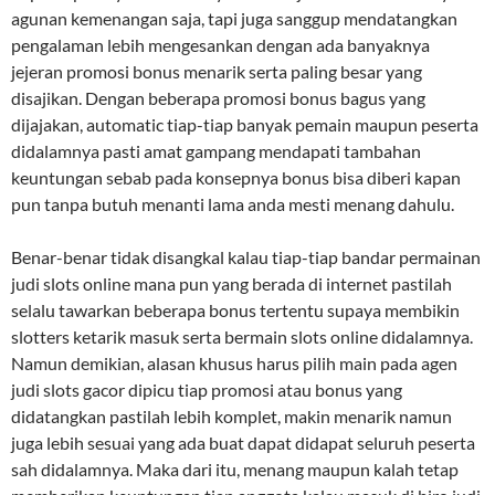
agunan kemenangan saja, tapi juga sanggup mendatangkan
pengalaman lebih mengesankan dengan ada banyaknya
jejeran promosi bonus menarik serta paling besar yang
disajikan. Dengan beberapa promosi bonus bagus yang
dijajakan, automatic tiap-tiap banyak pemain maupun peserta
didalamnya pasti amat gampang mendapati tambahan
keuntungan sebab pada konsepnya bonus bisa diberi kapan
pun tanpa butuh menanti lama anda mesti menang dahulu.
Benar-benar tidak disangkal kalau tiap-tiap bandar permainan
judi slots online mana pun yang berada di internet pastilah
selalu tawarkan beberapa bonus tertentu supaya membikin
slotters ketarik masuk serta bermain slots online didalamnya.
Namun demikian, alasan khusus harus pilih main pada agen
judi slots gacor dipicu tiap promosi atau bonus yang
didatangkan pastilah lebih komplet, makin menarik namun
juga lebih sesuai yang ada buat dapat didapat seluruh peserta
sah didalamnya. Maka dari itu, menang maupun kalah tetap