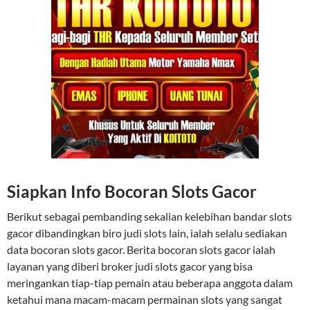
Siapkan Info Bocoran Slots Gacor
Berikut sebagai pembanding sekalian kelebihan bandar slots
gacor dibandingkan biro judi slots lain, ialah selalu sediakan
data bocoran slots gacor. Berita bocoran slots gacor ialah
layanan yang diberi broker judi slots gacor yang bisa
meringankan tiap-tiap pemain atau beberapa anggota dalam
ketahui mana macam-macam permainan slots yang sangat