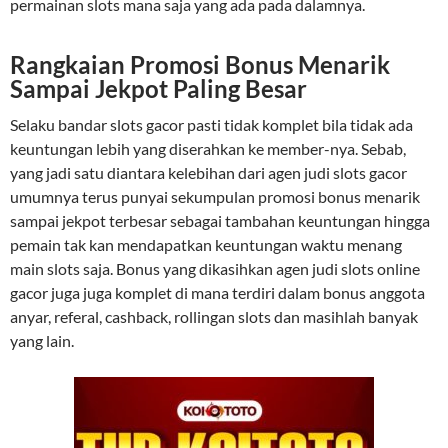
permainan slots mana saja yang ada pada dalamnya.
Rangkaian Promosi Bonus Menarik
Sampai Jekpot Paling Besar
Selaku bandar slots gacor pasti tidak komplet bila tidak ada
keuntungan lebih yang diserahkan ke member-nya. Sebab,
yang jadi satu diantara kelebihan dari agen judi slots gacor
umumnya terus punyai sekumpulan promosi bonus menarik
sampai jekpot terbesar sebagai tambahan keuntungan hingga
pemain tak kan mendapatkan keuntungan waktu menang
main slots saja. Bonus yang dikasihkan agen judi slots online
gacor juga juga komplet di mana terdiri dalam bonus anggota
anyar, referal, cashback, rollingan slots dan masihlah banyak
yang lain.