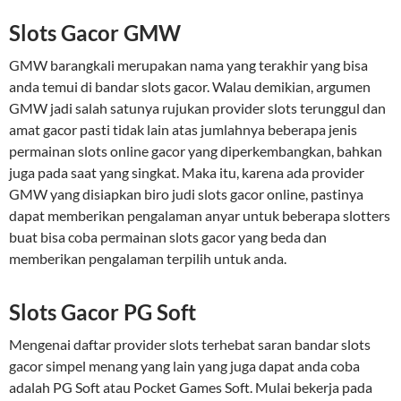
Slots Gacor GMW
GMW barangkali merupakan nama yang terakhir yang bisa
anda temui di bandar slots gacor. Walau demikian, argumen
GMW jadi salah satunya rujukan provider slots terunggul dan
amat gacor pasti tidak lain atas jumlahnya beberapa jenis
permainan slots online gacor yang diperkembangkan, bahkan
juga pada saat yang singkat. Maka itu, karena ada provider
GMW yang disiapkan biro judi slots gacor online, pastinya
dapat memberikan pengalaman anyar untuk beberapa slotters
buat bisa coba permainan slots gacor yang beda dan
memberikan pengalaman terpilih untuk anda.
Slots Gacor PG Soft
Mengenai daftar provider slots terhebat saran bandar slots
gacor simpel menang yang lain yang juga dapat anda coba
adalah PG Soft atau Pocket Games Soft. Mulai bekerja pada