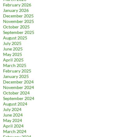
February 2026
January 2026
December 2025
November 2025
October 2025
September 2025
August 2025
July 2025
June 2025
May 2025
April 2025
March 2025
February 2025
January 2025
December 2024
November 2024
October 2024
September 2024
August 2024
July 2024
June 2024
May 2024
April 2024
March 2024
February 2024