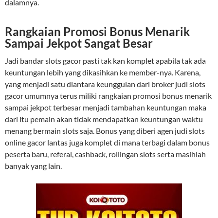
dalamnya.
Rangkaian Promosi Bonus Menarik
Sampai Jekpot Sangat Besar
Jadi bandar slots gacor pasti tak kan komplet apabila tak ada
keuntungan lebih yang dikasihkan ke member-nya. Karena,
yang menjadi satu diantara keunggulan dari broker judi slots
gacor umumnya terus miliki rangkaian promosi bonus menarik
sampai jekpot terbesar menjadi tambahan keuntungan maka
dari itu pemain akan tidak mendapatkan keuntungan waktu
menang bermain slots saja. Bonus yang diberi agen judi slots
online gacor lantas juga komplet di mana terbagi dalam bonus
peserta baru, referal, cashback, rollingan slots serta masihlah
banyak yang lain.