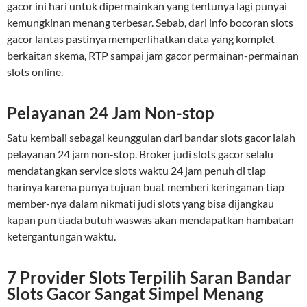
gacor ini hari untuk dipermainkan yang tentunya lagi punyai
kemungkinan menang terbesar. Sebab, dari info bocoran slots
gacor lantas pastinya memperlihatkan data yang komplet
berkaitan skema, RTP sampai jam gacor permainan-permainan
slots online.
Pelayanan 24 Jam Non-stop
Satu kembali sebagai keunggulan dari bandar slots gacor ialah
pelayanan 24 jam non-stop. Broker judi slots gacor selalu
mendatangkan service slots waktu 24 jam penuh di tiap
harinya karena punya tujuan buat memberi keringanan tiap
member-nya dalam nikmati judi slots yang bisa dijangkau
kapan pun tiada butuh waswas akan mendapatkan hambatan
ketergantungan waktu.
7 Provider Slots Terpilih Saran Bandar
Slots Gacor Sangat Simpel Menang