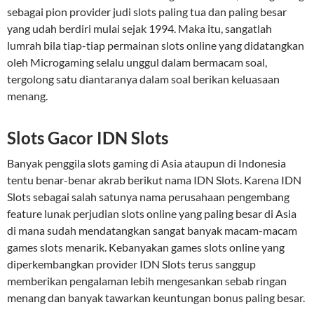
sebagai pion provider judi slots paling tua dan paling besar
yang udah berdiri mulai sejak 1994. Maka itu, sangatlah
lumrah bila tiap-tiap permainan slots online yang didatangkan
oleh Microgaming selalu unggul dalam bermacam soal,
tergolong satu diantaranya dalam soal berikan keluasaan
menang.
Slots Gacor IDN Slots
Banyak penggila slots gaming di Asia ataupun di Indonesia
tentu benar-benar akrab berikut nama IDN Slots. Karena IDN
Slots sebagai salah satunya nama perusahaan pengembang
feature lunak perjudian slots online yang paling besar di Asia
di mana sudah mendatangkan sangat banyak macam-macam
games slots menarik. Kebanyakan games slots online yang
diperkembangkan provider IDN Slots terus sanggup
memberikan pengalaman lebih mengesankan sebab ringan
menang dan banyak tawarkan keuntungan bonus paling besar.