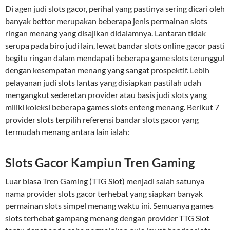
Di agen judi slots gacor, perihal yang pastinya sering dicari oleh
banyak bettor merupakan beberapa jenis permainan slots
ringan menang yang disajikan didalamnya. Lantaran tidak
serupa pada biro judi lain, lewat bandar slots online gacor pasti
begitu ringan dalam mendapati beberapa game slots terunggul
dengan kesempatan menang yang sangat prospektif. Lebih
pelayanan judi slots lantas yang disiapkan pastilah udah
mengangkut sederetan provider atau basis judi slots yang
miliki koleksi beberapa games slots enteng menang. Berikut 7
provider slots terpilih referensi bandar slots gacor yang
termudah menang antara lain ialah:
Slots Gacor Kampiun Tren Gaming
Luar biasa Tren Gaming (TTG Slot) menjadi salah satunya
nama provider slots gacor terhebat yang siapkan banyak
permainan slots simpel menang waktu ini. Semuanya games
slots terhebat gampang menang dengan provider TTG Slot