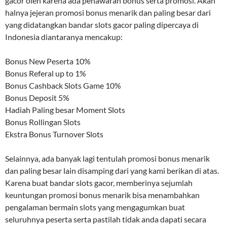
gacor oleh karena ada penawaran bonus serta promosi. Akan
halnya jejeran promosi bonus menarik dan paling besar dari
yang didatangkan bandar slots gacor paling dipercaya di
Indonesia diantaranya mencakup:
Bonus New Peserta 10%
Bonus Referal up to 1%
Bonus Cashback Slots Game 10%
Bonus Deposit 5%
Hadiah Paling besar Moment Slots
Bonus Rollingan Slots
Ekstra Bonus Turnover Slots
Selainnya, ada banyak lagi tentulah promosi bonus menarik
dan paling besar lain disamping dari yang kami berikan di atas.
Karena buat bandar slots gacor, memberinya sejumlah
keuntungan promosi bonus menarik bisa menambahkan
pengalaman bermain slots yang mengagumkan buat
seluruhnya peserta serta pastilah tidak anda dapati secara