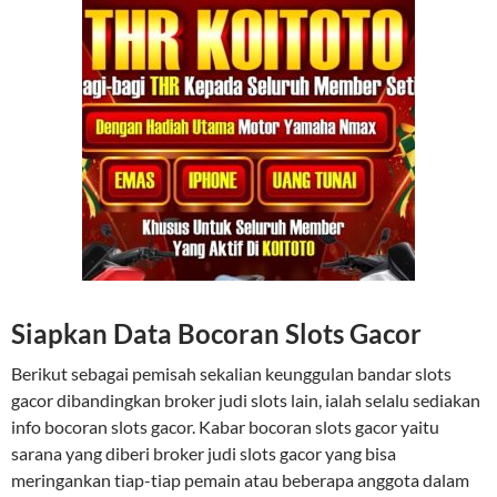
Siapkan Data Bocoran Slots Gacor
Berikut sebagai pemisah sekalian keunggulan bandar slots
gacor dibandingkan broker judi slots lain, ialah selalu sediakan
info bocoran slots gacor. Kabar bocoran slots gacor yaitu
sarana yang diberi broker judi slots gacor yang bisa
meringankan tiap-tiap pemain atau beberapa anggota dalam