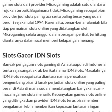
games slots dari provider Microgaming adalah satu diantara
rujukan terbaik. Bagaimana tidak, Microgaming sebagai pion
provider judi slots paling tua serta paling besar yang udah
berdiri sejak mulai 1994. Karena itu, benar-benar alamiah bila
tiap permainan slots online yang didatangkan oleh
Microgaming selalu unggul dalam beragam perihal, terhitung
diantaranya dalam soal memberi kelapangan menang.
Slots Gacor IDN Slots
Banyak pengagum slots gaming di Asia ataupun di Indonesia
tentu saja sangat akrab berikut nama IDN Slots. Masalahnya
IDN Slots sebagai satu diantara nama perusahaan
pengembang piranti lunak perjudian slots online yang paling
besar di Asia di mana sudah mendatangkan banyak macam-
macam games slots menarik. Kebanyakan games slots online
yang ditingkatkan provider IDN Slots terus bisa memberi
pengalaman lebih memberikan kepuasan lantaran ringan