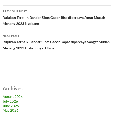
Post
PREVIOUS POST
navigation
Rujukan Terpilih Bandar Slots Gacor Bisa dipercaya Amat Mudah
Menang 2023 Ngabang
NEXT POST
Rujukan Terbaik Bandar Slots Gacor Dapat dipercaya Sangat Mudah
Menang 2023 Hulu Sungai Utara
Archives
August 2026
July 2026
June 2026
May 2026