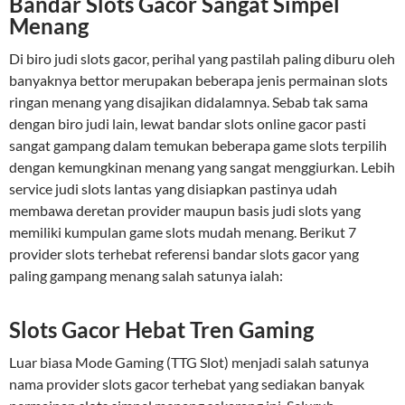
Bandar Slots Gacor Sangat Simpel
Menang
Di biro judi slots gacor, perihal yang pastilah paling diburu oleh
banyaknya bettor merupakan beberapa jenis permainan slots
ringan menang yang disajikan didalamnya. Sebab tak sama
dengan biro judi lain, lewat bandar slots online gacor pasti
sangat gampang dalam temukan beberapa game slots terpilih
dengan kemungkinan menang yang sangat menggiurkan. Lebih
service judi slots lantas yang disiapkan pastinya udah
membawa deretan provider maupun basis judi slots yang
memiliki kumpulan game slots mudah menang. Berikut 7
provider slots terhebat referensi bandar slots gacor yang
paling gampang menang salah satunya ialah:
Slots Gacor Hebat Tren Gaming
Luar biasa Mode Gaming (TTG Slot) menjadi salah satunya
nama provider slots gacor terhebat yang sediakan banyak