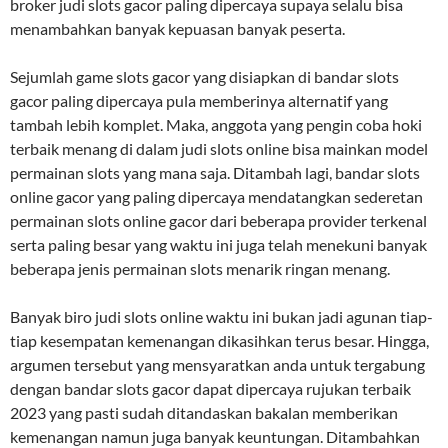
broker judi slots gacor paling dipercaya supaya selalu bisa
menambahkan banyak kepuasan banyak peserta.
Sejumlah game slots gacor yang disiapkan di bandar slots
gacor paling dipercaya pula memberinya alternatif yang
tambah lebih komplet. Maka, anggota yang pengin coba hoki
terbaik menang di dalam judi slots online bisa mainkan model
permainan slots yang mana saja. Ditambah lagi, bandar slots
online gacor yang paling dipercaya mendatangkan sederetan
permainan slots online gacor dari beberapa provider terkenal
serta paling besar yang waktu ini juga telah menekuni banyak
beberapa jenis permainan slots menarik ringan menang.
Banyak biro judi slots online waktu ini bukan jadi agunan tiap-
tiap kesempatan kemenangan dikasihkan terus besar. Hingga,
argumen tersebut yang mensyaratkan anda untuk tergabung
dengan bandar slots gacor dapat dipercaya rujukan terbaik
2023 yang pasti sudah ditandaskan bakalan memberikan
kemenangan namun juga banyak keuntungan. Ditambahkan