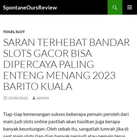
Search
SpontaneOursReview
SKIP
PRIMAR
TO
MENU
CONTENT
TOGEL SLOT
SARAN TERHEBAT BANDAR
SLOTS GACOR BISA
DIPERCAYA PALING
ENTENG MENANG 2023
BARITO KUALA
20/04/2023
ADMIN
Tiap-tiap kemenangan sukses beberapa pemain peroleh dari
main judi slots online pastilah akan hasilkan juga berapa
banyak keuntungan. Oleh sebab itu, sangatlah lumrah jika di
saat main slots tiap-tiap banyak penjudi atau pemain terus