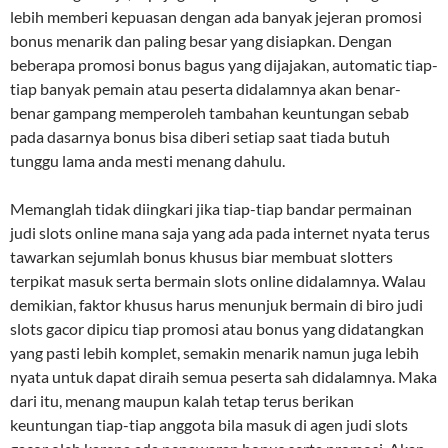
lebih memberi kepuasan dengan ada banyak jejeran promosi
bonus menarik dan paling besar yang disiapkan. Dengan
beberapa promosi bonus bagus yang dijajakan, automatic tiap-
tiap banyak pemain atau peserta didalamnya akan benar-
benar gampang memperoleh tambahan keuntungan sebab
pada dasarnya bonus bisa diberi setiap saat tiada butuh
tunggu lama anda mesti menang dahulu.
Memanglah tidak diingkari jika tiap-tiap bandar permainan
judi slots online mana saja yang ada pada internet nyata terus
tawarkan sejumlah bonus khusus biar membuat slotters
terpikat masuk serta bermain slots online didalamnya. Walau
demikian, faktor khusus harus menunjuk bermain di biro judi
slots gacor dipicu tiap promosi atau bonus yang didatangkan
yang pasti lebih komplet, semakin menarik namun juga lebih
nyata untuk dapat diraih semua peserta sah didalamnya. Maka
dari itu, menang maupun kalah tetap terus berikan
keuntungan tiap-tiap anggota bila masuk di agen judi slots