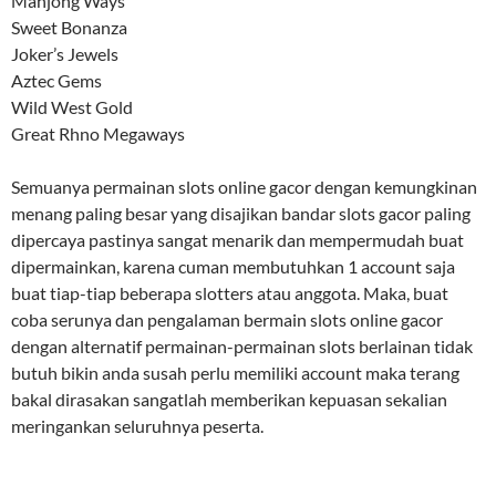
Mahjong Ways
Sweet Bonanza
Joker’s Jewels
Aztec Gems
Wild West Gold
Great Rhno Megaways
Semuanya permainan slots online gacor dengan kemungkinan
menang paling besar yang disajikan bandar slots gacor paling
dipercaya pastinya sangat menarik dan mempermudah buat
dipermainkan, karena cuman membutuhkan 1 account saja
buat tiap-tiap beberapa slotters atau anggota. Maka, buat
coba serunya dan pengalaman bermain slots online gacor
dengan alternatif permainan-permainan slots berlainan tidak
butuh bikin anda susah perlu memiliki account maka terang
bakal dirasakan sangatlah memberikan kepuasan sekalian
meringankan seluruhnya peserta.