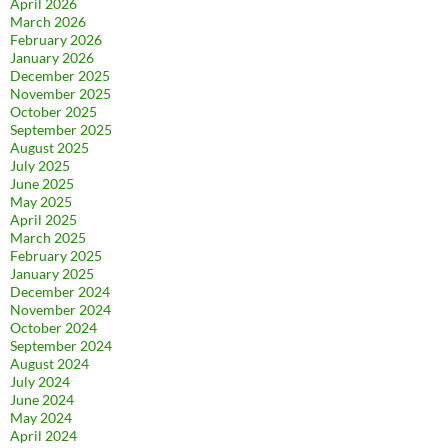
April 2026
March 2026
February 2026
January 2026
December 2025
November 2025
October 2025
September 2025
August 2025
July 2025
June 2025
May 2025
April 2025
March 2025
February 2025
January 2025
December 2024
November 2024
October 2024
September 2024
August 2024
July 2024
June 2024
May 2024
April 2024