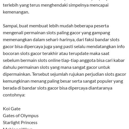
terlebih yang terus menghendaki simpelnya mencapai
kemenangan.
Sampai, buat membuat lebih mudah beberapa peserta
mengenali permainan slots paling gacor yang gampang
memenangkan dalam sehari-harinya, dari faksi bandar slots
gacor bisa dipercaya juga yang pasti selalu mendatangkan info
bocoran slots gacor terakhir atau terupdate maka saat
sebelum bermain slots online tiap-tiap anggota bisa cari kabar
dahulu permainan slots yang mana sangat gacor untuk
dipermainkan. Tersebut sejumlah rujukan perjudian slots gacor
kemungkinan menang paling besar serta sangat populer yang
berada di bandar slots gacor bisa dipercaya diantaranya
contohnya:
Koi Gate
Gates of Olympus
Starlight Princess