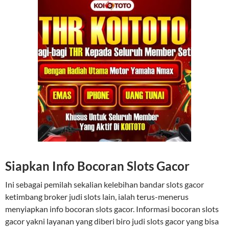
Siapkan Info Bocoran Slots Gacor
Ini sebagai pemilah sekalian kelebihan bandar slots gacor
ketimbang broker judi slots lain, ialah terus-menerus
menyiapkan info bocoran slots gacor. Informasi bocoran slots
gacor yakni layanan yang diberi biro judi slots gacor yang bisa