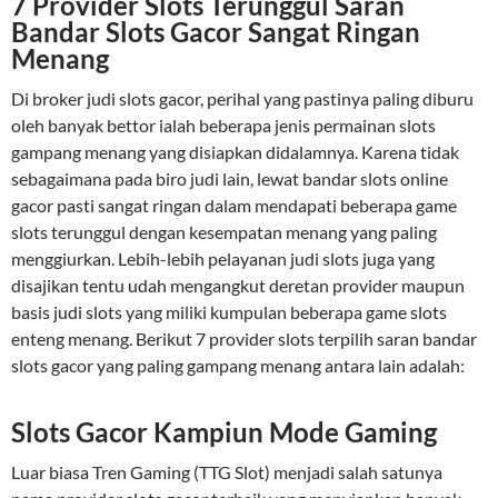
7 Provider Slots Terunggul Saran
Bandar Slots Gacor Sangat Ringan
Menang
Di broker judi slots gacor, perihal yang pastinya paling diburu
oleh banyak bettor ialah beberapa jenis permainan slots
gampang menang yang disiapkan didalamnya. Karena tidak
sebagaimana pada biro judi lain, lewat bandar slots online
gacor pasti sangat ringan dalam mendapati beberapa game
slots terunggul dengan kesempatan menang yang paling
menggiurkan. Lebih-lebih pelayanan judi slots juga yang
disajikan tentu udah mengangkut deretan provider maupun
basis judi slots yang miliki kumpulan beberapa game slots
enteng menang. Berikut 7 provider slots terpilih saran bandar
slots gacor yang paling gampang menang antara lain adalah:
Slots Gacor Kampiun Mode Gaming
Luar biasa Tren Gaming (TTG Slot) menjadi salah satunya