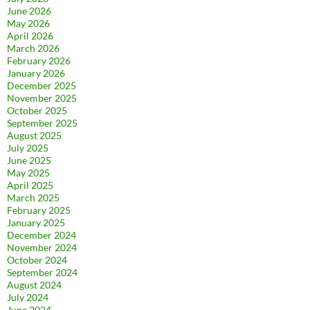
June 2026
May 2026
April 2026
March 2026
February 2026
January 2026
December 2025
November 2025
October 2025
September 2025
August 2025
July 2025
June 2025
May 2025
April 2025
March 2025
February 2025
January 2025
December 2024
November 2024
October 2024
September 2024
August 2024
July 2024
June 2024