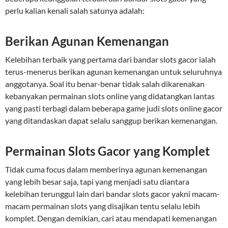
perlu kalian kenali salah satunya adalah:
Berikan Agunan Kemenangan
Kelebihan terbaik yang pertama dari bandar slots gacor ialah
terus-menerus berikan agunan kemenangan untuk seluruhnya
anggotanya. Soal itu benar-benar tidak salah dikarenakan
kebanyakan permainan slots online yang didatangkan lantas
yang pasti terbagi dalam beberapa game judi slots online gacor
yang ditandaskan dapat selalu sanggup berikan kemenangan.
Permainan Slots Gacor yang Komplet
Tidak cuma focus dalam memberinya agunan kemenangan
yang lebih besar saja, tapi yang menjadi satu diantara
kelebihan terunggul lain dari bandar slots gacor yakni macam-
macam permainan slots yang disajikan tentu selalu lebih
komplet. Dengan demikian, cari atau mendapati kemenangan