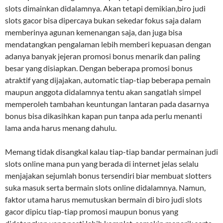
slots dimainkan didalamnya. Akan tetapi demikian,biro judi
slots gacor bisa dipercaya bukan sekedar fokus saja dalam
memberinya agunan kemenangan saja, dan juga bisa
mendatangkan pengalaman lebih memberi kepuasan dengan
adanya banyak jejeran promosi bonus menarik dan paling
besar yang disiapkan. Dengan beberapa promosi bonus
atraktif yang dijajakan, automatic tiap-tiap beberapa pemain
maupun anggota didalamnya tentu akan sangatlah simpel
memperoleh tambahan keuntungan lantaran pada dasarnya
bonus bisa dikasihkan kapan pun tanpa ada perlu menanti
lama anda harus menang dahulu.
Memang tidak disangkal kalau tiap-tiap bandar permainan judi
slots online mana pun yang berada di internet jelas selalu
menjajakan sejumlah bonus tersendiri biar membuat slotters
suka masuk serta bermain slots online didalamnya. Namun,
faktor utama harus memutuskan bermain di biro judi slots
gacor dipicu tiap-tiap promosi maupun bonus yang