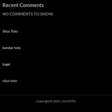
Recent Comments
NO COMMENTS TO SHOW.
Situs Toto
bandar toto
togel
situs toto
Copyright © 2025 |
OLXTOTO